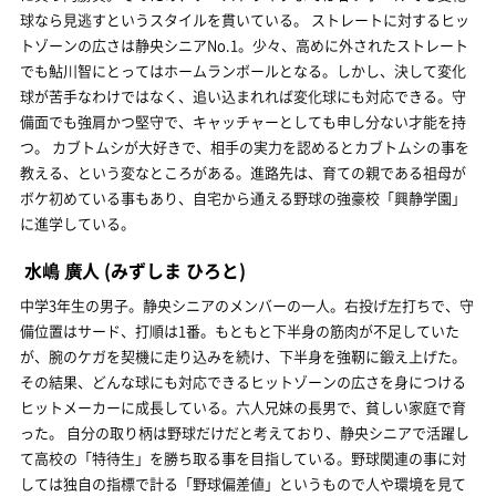
球なら見逃すというスタイルを貫いている。 ストレートに対するヒッ
トゾーンの広さは静央シニアNo.1。少々、高めに外されたストレート
でも鮎川智にとってはホームランボールとなる。しかし、決して変化
球が苦手なわけではなく、追い込まれれば変化球にも対応できる。守
備面でも強肩かつ堅守で、キャッチャーとしても申し分ない才能を持
つ。 カブトムシが大好きで、相手の実力を認めるとカブトムシの事を
教える、という変なところがある。進路先は、育ての親である祖母が
ボケ初めている事もあり、自宅から通える野球の強豪校「興静学園」
に進学している。
水嶋 廣人
(みずしま ひろと)
中学3年生の男子。静央シニアのメンバーの一人。右投げ左打ちで、守
備位置はサード、打順は1番。もともと下半身の筋肉が不足していた
が、腕のケガを契機に走り込みを続け、下半身を強靭に鍛え上げた。
その結果、どんな球にも対応できるヒットゾーンの広さを身につける
ヒットメーカーに成長している。六人兄妹の長男で、貧しい家庭で育
った。 自分の取り柄は野球だけだと考えており、静央シニアで活躍し
て高校の「特待生」を勝ち取る事を目指している。野球関連の事に対
しては独自の指標で計る「野球偏差値」というもので人や環境を見て