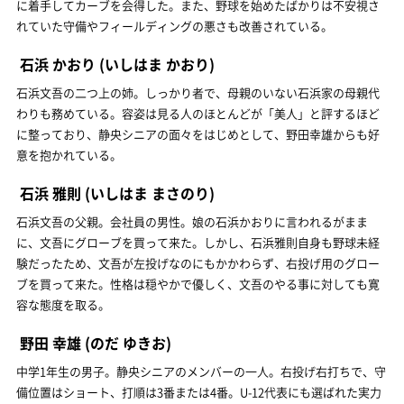
に着手してカーブを会得した。また、野球を始めたばかりは不安視さ
れていた守備やフィールディングの悪さも改善されている。
石浜 かおり
(いしはま かおり)
石浜文吾の二つ上の姉。しっかり者で、母親のいない石浜家の母親代
わりも務めている。容姿は見る人のほとんどが「美人」と評するほど
に整っており、静央シニアの面々をはじめとして、野田幸雄からも好
意を抱かれている。
石浜 雅則
(いしはま まさのり)
石浜文吾の父親。会社員の男性。娘の石浜かおりに言われるがまま
に、文吾にグローブを買って来た。しかし、石浜雅則自身も野球未経
験だったため、文吾が左投げなのにもかかわらず、右投げ用のグロー
ブを買って来た。性格は穏やかで優しく、文吾のやる事に対しても寛
容な態度を取る。
野田 幸雄
(のだ ゆきお)
中学1年生の男子。静央シニアのメンバーの一人。右投げ右打ちで、守
備位置はショート、打順は3番または4番。U-12代表にも選ばれた実力