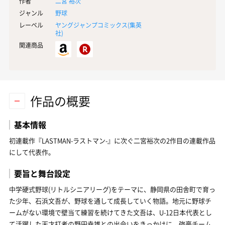
作者
二宮 裕次
ジャンル
野球
レーベル
ヤングジャンプコミックス(
集英
社
)
関連商品
作品の概要
基本情報
初連載作『LASTMAN-ラストマン-』に次ぐ二宮裕次の2作目の連載作品
にして代表作。
要旨と舞台設定
中学硬式野球(リトルシニアリーグ)をテーマに、静岡県の田舎町で育っ
た少年、石浜文吾が、野球を通して成長していく物語。地元に野球チ
ームがない環境で壁当て練習を続けてきた文吾は、U-12日本代表とし
て活躍した天才打者の野田幸雄との出会いをきっかけに、強豪チーム