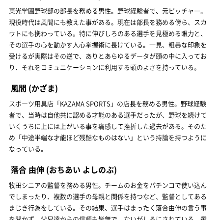
東光学園野球部の部長を務める男性。野球経験者で、元ピッチャー。
現役時代は風間にも教えた事がある。現在は部長を務める傍ら、スカ
ウトにも携わっている。特に伸びしろのある選手を見極める眼力と、
その選手の心を動かす人心掌握術に長けている。一見、粗暴な印象を
受けるが実際はその逆で、ありとあらゆるデータが頭の中に入ってお
り、それをコミュニケーションに利用する頭のよさを持っている。
風間
(かざま)
スポーツ用具店「KAZAMA SPORTS」の店長を務める男性。野球経験
者で、当時は自他共に認める才能のある選手だったが、野球を続けて
いくうちに上には上がいる事を痛感して挫折した過去がある。そのた
め「中途半端な才能ほど残酷なものはない」という持論を持つように
なっている。
落合 由伸
(おちあい よしのぶ)
牧田シニアの監督を務める男性。チームのお金をパチンコで使い込ん
でしまったり、複数の選手の母親と関係を持つなど、監督としてある
まじき行為をしている。その結果、選手はまったく落合由伸の言う事
を聞かず、父兄達からの信頼も皆無で、ないがしろにされている。選