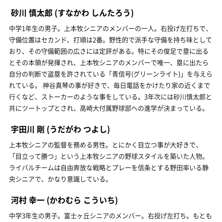
砂川 慎太郎
(すなかわ しんたろう)
中学1年生の男子。上本牧シニアのメンバーの一人。右投げ左打ちで、
守備位置はセカンド、打順は2番。野性的で派手な守備を持ち味として
おり、その守備範囲の広さには定評がある。特にその俊足で塁に出る
とその本領が発揮され、上本牧シニアのメンバーで唯一、塁に出たら
自分の判断で盗塁を許されている「青信号(グリーンライト)」を与えら
れている。 神谷真琴の事が好きで、毎日電話をかけたり家の近くまで
行くなど、ストーカーのような事をしている。3年次には砂川慎太郎と
共にツートップとされ、高崎大付属野球部への進学が決まっている。
宇田川 剛
(うだがわ つよし)
上本牧シニアの監督を務める男性。とにかく目立つ事が大好きで、
「目立って勝つ」という上本牧シニアの野球スタイルを築いた人物。
ライバルチームは自由奔放な戦略とプレーを信条とする野田率いる静
央シニアで、かなり意識している。
河村 幸一
(かわむら こういち)
中学3年生の男子。富士ヶ丘シニアのメンバー。右投げ左打ち。もとも