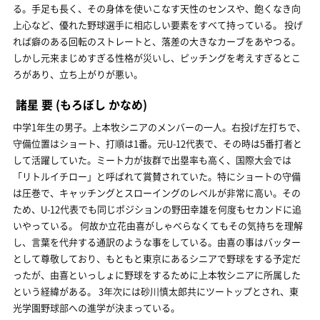
る。手足も長く、その身体を使いこなす天性のセンスや、飽くなき向
上心など、優れた野球選手に相応しい要素をすべて持っている。 投げ
れば癖のある回転のストレートと、落差の大きなカーブをあやつる。
しかし元来まじめすぎる性格が災いし、ピッチングを考えすぎるとこ
ろがあり、立ち上がりが悪い。
諸星 要
(もろぼし かなめ)
中学1年生の男子。上本牧シニアのメンバーの一人。右投げ左打ちで、
守備位置はショート、打順は1番。元U-12代表で、その時は5番打者と
して活躍していた。ミート力が抜群で出塁率も高く、国際大会では
「リトルイチロー」と呼ばれて賞賛されていた。特にショートの守備
は圧巻で、キャッチングとスローイングのレベルが非常に高い。その
ため、U-12代表でも同じポジションの野田幸雄を何度もセカンドに追
いやっている。 何故か立花由喜がしゃべらなくてもその気持ちを理解
し、言葉を代弁する通訳のような事をしている。由喜の事はバッター
として尊敬しており、もともと東京にあるシニアで野球をする予定だ
ったが、由喜といっしょに野球をするために上本牧シニアに所属した
という経緯がある。 3年次には砂川慎太郎共にツートップとされ、東
光学園野球部への進学が決まっている。