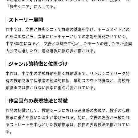
「静央シニア」に入団する。
ストーリー展開
作中では、文吾が静央シニアで野球の基礎を学び、チームメイトとの
絆を深めながら、次第にピッチャーとしての才能を開花させていく。
中学3年生になると、文吾と幸雄を中心としたチームの選手たちが全国
大会で活躍したり、進路選択に悩む姿が描かれる。
ジャンル的特徴と位置づけ
本作は、中学生の硬式野球を描く野球漫画で、リトルシニアリーグ特
有の投球制限や保護者の経済的負担、早期スカウト制度など、高校野
球漫画では描かれない要素に重点が置かれている。
作品固有の表現技法と特徴
作品の特徴として、投球シーンにおける速度感の表現や、投手の心理
描写に重点を置いた演出が挙げられる。特に、文吾の左腕から放たれ
るストレートを中心とした投球描写は、独自の表現技法で描かれてい
る。