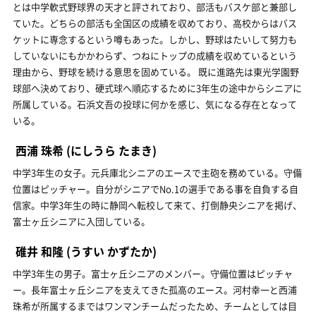
とは中学軟式野球界の天才と評されており、部活もバスケ部と兼部し
ていた。どちらの部活も全国区の成績を収めており、高校からはバス
ケットに専念するという噂もあった。しかし、野球はたいして努力も
していないにもかかわらず、つねにトップの成績を収めているという
理由から、野球を続ける意思を固めている。 既に進路先は東光学園野
球部へ決めており、硬式球へ順応するために3年生の途中からシニアに
所属している。石浜文吾の投球に何かを感じ、気になる存在となって
いる。
西浦 珠希
(にしうら たまき)
中学3年生の女子。元兵庫北シニアのエースで主砲を務めている。守備
位置はピッチャー。自分がシニアでNo.1の選手である事を自負する自
信家。中学3年生の時に静岡へ転校して来て、打倒静央シニアを掲げ、
富士ヶ丘シニアに入団している。
碓井 和隆
(うすい かずたか)
中学3年生の男子。富士ヶ丘シニアのメンバー。守備位置はピッチャ
ー。長年富士ヶ丘シニアを支えてきた孤高のエース。河村幸一と西浦
珠希が所属するまではワンマンチームだったため、チームとしては目