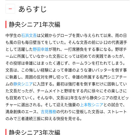
あらすじ
静央シニア1年次編
中学生の
石浜文吾
は父親からグローブを買い与えられて以来、雨の日
も風の日も毎日壁当てをしていた。そんな文吾の前にU-12の代表選手
として活躍した
野田幸雄
が現れ、一打席勝負をする事になる。野球チ
ームに所属していなかった文吾にとっては初めての実践であったが、
その投球は幸雄にはまったく通じず、ホームランを打たれてしまう。
文吾は、この悔しい経験によって幸雄のような凄いバッターを倒す事
に執着し、周囲の反対を押し切って、幸雄の所属する名門シニアチー
ムの
静央シニア
に入団する。最初は強打者を倒す事だけに固執してい
た文吾だったが、チームメイトと野球をする内に徐々にその楽しさに
も目覚めていく。そんな中、文吾は1年生ながら静央シニアの控えピッ
チャーに選出される。そして迎えた強豪の
上本牧シニア
との試合で、
満身創痍のエース、
吉見雅樹
の代わりに登板した文吾は、ストレート
のみで三者連続三振に抑える快投を見せる。
静央シニア3年次編