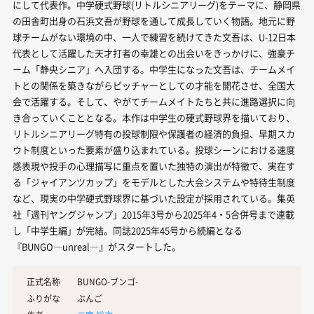
にして代表作。中学硬式野球(リトルシニアリーグ)をテーマに、静岡県
の田舎町出身の石浜文吾が野球を通して成長していく物語。地元に野
球チームがない環境の中、一人で練習を続けてきた文吾は、U-12日本
代表として活躍した天才打者の幸雄との出会いをきっかけに、強豪チ
ーム「静央シニア」へ入団する。中学生になった文吾は、チームメイ
トとの関係を築きながらピッチャーとしての才能を開花させ、全国大
会で活躍する。そして、やがてチームメイトたちと共に進路選択に向
き合っていくこととなる。本作は中学生の硬式野球界を描いており、
リトルシニアリーグ特有の投球制限や保護者の経済的負担、早期スカ
ウト制度といった要素が盛り込まれている。投球シーンにおける速度
感表現や投手の心理描写に重点を置いた独特の演出が特徴で、実在す
る「ジャイアンツカップ」をモデルとした大会システムや特待生制度
など、現実の中学硬式野球界に基づいた設定が採用されている。集英
社「週刊ヤングジャンプ」2015年3号から2025年4・5合併号まで連載
し「中学生編」が完結。同誌2025年45号から続編となる
『BUNGO―unreal―』がスタートした。
正式名称
BUNGO-ブンゴ-
ふりがな
ぶんご