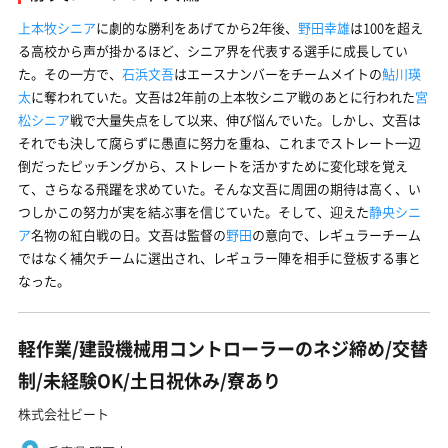
上本牧シニア
に劇的な勝利をあげてから2年後、
野田幸雄
は100を超え
る高校から声が掛かるほど、シニア界を代表する選手に成長してい
た。その一方で、
石浜文吾
はエースナンバーをチームメイトの
鮎川瑛
太
に奪われていた。文吾は2年前の上本牧シニア戦のあとに行われた
宮
松シニア
戦で大量失点をして以来、伸び悩んでいた。しかし、文吾は
それでも決して腐らずに愚直に努力を重ね、これまでストレート一辺
倒だったピッチングから、ストレートを活かすために変化球を覚え
て、さらなる飛躍を求めていた。そんな文吾に周囲の期待は高く、い
つしかこの努力が実を結ぶ事を信じていた。そして、迎えた
静央シニ
ア
名物の紅白戦の日。文吾は監督の
野田
の意向で、レギュラーチーム
ではなく補欠チームに選出され、レギュラー陣を相手に登板する事と
なった。
軽作業/建設機械用コントローラーのネジ締め/交替
制/未経験OK/土日祝休み/寮あり
株式会社ビート