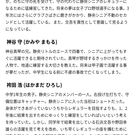
が、のちに守の死を受けて、守の代わりに静央シニアのレギュラーに
なるために猛練習してきた。将来の夢は女子プロ野球選手になる事。3
年次にはさらにグラブさばきに磨きがかかり、静央シニア不動のセカ
ンドとして活躍している。 また、文吾を異性として意識して見るよう
になっている。
神谷 守
(かみや まもる)
神谷真琴の兄。静央リトルのエースで四番で、シニアに上がってもす
ぐに活躍できると期待されていた。真琴が野球するきっかけを作った
人物で、地道に練習する大切さを教えた。将来は甲子園で活躍する事
が夢だったが、中学生になる前に不慮の事故で亡くなってしまう。
袴田 浩
(はかまだ ひろし)
中学1年生の男子。静央シニアのメンバーの一人。右投げ左打ちで、守
備位置はキャッチャー。静央シニアに入った当初はショートだった。
身体ができあがっていないうちからレギュラーを目指すよりも、1、2
年後に結果を出すためにゆっくりと練習をしていればいいという考え
を持っていた。しかし、同学年で結果を出している石浜文吾や野田幸
雄らの活躍を見て考えを改め、いち早くレギュラーの座を摑むために