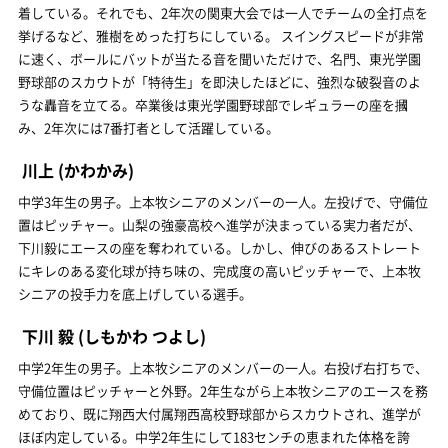
着している。それでも、2年次の関東大会では一人でチームの全打点を
挙げるなど、雅樹をめった打ちにしている。 スイングスピードが非常
に速く、ボールにバットが当たる音を聞いただけで、名門、東光学園
野球部のスカウトが「特待生」を即決したほどに、強烈な破裂音のよ
うな轟音を立てる。卒業後は東光学園野球部でレギュラーの座を摑
み、2年次には7番打者として活躍している。
川上
(かわかみ)
中学3年生の男子。上本牧シニアのメンバーの一人。左投げで、守備位
置はピッチャー。山梨の強豪高校へ進学が決まっている実力者だが、
下川毅にエースの座を奪われている。しかし、伸びのあるストレート
にキレのある変化球が持ち味の、完成度の高いピッチャーで、上本牧
シニアの投手力を底上げしている選手。
下川 毅
(しもかわ つよし)
中学2年生の男子。上本牧シニアのメンバーの一人。右投げ右打ちで、
守備位置はピッチャーと外野。2年生ながら上本牧シニアのエースを務
めており、既に翔西大付属翔西高校野球部からスカウトされ、進学が
ほぼ内定している。中学2年生にして183センチの恵まれた体格を誇