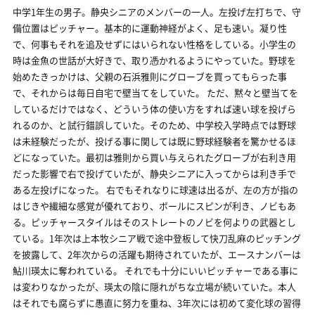
中学1年生の男子。静央シニアのメンバーの一人。左投げ左打ちで、守
備位置はピッチャー。基本的に運動神経がよく、足も速い。凝り性
で、何事もそれを追及せずにはいられない性格をしている。小学生の
時は金魚の世話が大好きで、取り憑かれるようにやっていた。野球を
始めたきっかけは、父親の石浜雅則にグローブを買ってもらった事
で、それからは毎日自宅で壁当てをしていた。 ただ、黙々と壁当てを
しているだけではなく、どういう体の使い方をすれば速い球を投げら
れるのか、と試行錯誤していた。そのため、中学校入学時点では野球
は未経験だったが、投げる事に関しては既に野球経験者を驚かせるほ
どになっていた。最初は雅則から買い与えられたグローブが右利き用
だった影響で右で投げていたが、静央シニアに入ってからは利き手で
ある左投げになった。 右でもそれなりに球速は出るが、左の方が指の
はじきや繊細な感覚が優れており、ボールにスピンが利き、ノビもあ
る。ピッチャースタイルはそのストレートのノビを何よりの武器とし
ている。1年次は上本牧シニア戦で途中登板して快刀乱麻のピッチング
を披露して、2年次からの活躍も期待されていたが、エースナンバーは
鮎川瑛太に奪われている。 それでも十分にいいピッチャーである事に
は変わりなかったが、瑛太の陰に隠れがちな立場が続いていた。本人
はそれでも腐らずに愚直に努力を重ね、3年次には初めて変化球の習得