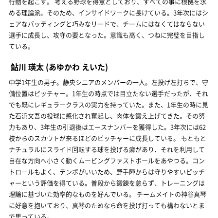
行動を起こす。 考える野球を得意としており、すべての事に根拠を求
める理論派。そのため、インサイドワークに長けている。3年次にはシ
ェアなバッティングと巧みなリードで、チームにはなくてはならない
選手に成長し、攻守の要となった。意識も高く、つねに完璧を目指し
ている。
鮎川 瑛太
(あゆかわ えいた)
中学1年生の男子。静央シニアのメンバーの一人。左投げ左打ちで、守
備位置はピッチャー。1年生の時点では目立たない選手だったが、それ
でも既にレギュラークラスの実力を持っていた。また、1年生の時に見
た石浜文吾の投球に感化され奮起し、肉体を鍛え上げてきた。その努
力もあり、3年生の引退後はエースナンバーを獲得した。3年次には62
校からのスカウトが来るほどのピッチャーに成長している。 もともと
ナチュラルにスライド回転する球を投げる癖があり、それを利用して
自在な方向へ小さく動くムービングファストボールをあやつる。コン
トロールもよく、テンポがいいため、野手陣からは守りやすいピッチ
ャーという評価を得ている。普段から鍛錬を怠らず、トレーニングは
理論に基づいた効率的なものを好んでいる。 チームメイトの神谷真琴
に好意を抱いており、真琴のためなら命を投げ打っても構わないとま
で思っている。