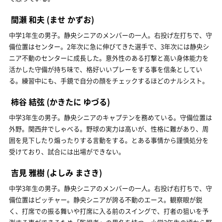
間瀬 和夫
(ませ かずお)
中学1年生の男子。静央シニアのメンバーの一人。右投げ左打ちで、守
備位置はセンター。2年次に急に伸びてきた選手で、3年次には静央シ
ニア不動のセンターに成長した。意外性のある打撃と高い身体能力を
活かした守備が持ち味で、格好いいプレーをする事を信条としてい
る。練習中にも、手鏡で自分の顔をチェックするほどのナルシスト。
柿谷 結弦
(かきたに ゆづる)
中学3年生の男子。静央シニアのキャプテンを務めている。守備位置は
外野。関西弁でしゃべる。野球の実力は高いが、性格に難があり、周
囲を見下したり煽ったりする言動をする。とある事情から謹慎処分を
受けており、試合には出場ができない。
吉見 雅樹
(よしみ まさき)
中学3年生の男子。静央シニアのメンバーの一人。右投げ右打ちで、守
備位置はピッチャー。静央シニアが誇る不動のエース。観察眼が鋭
く、打席での振る舞いや打席に入る前のスイングで、打者の狙いを予