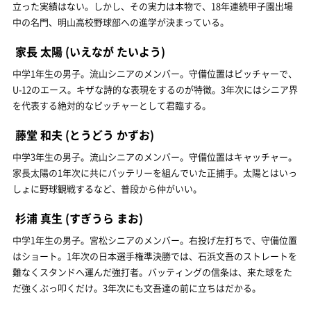
立った実績はない。しかし、その実力は本物で、18年連続甲子園出場
中の名門、明山高校野球部への進学が決まっている。
家長 太陽
(いえなが たいよう)
中学1年生の男子。流山シニアのメンバー。守備位置はピッチャーで、
U-12のエース。キザな詩的な表現をするのが特徴。3年次にはシニア界
を代表する絶対的なピッチャーとして君臨する。
藤堂 和夫
(とうどう かずお)
中学3年生の男子。流山シニアのメンバー。守備位置はキャッチャー。
家長太陽の1年次に共にバッテリーを組んでいた正捕手。太陽とはいっ
しょに野球観戦するなど、普段から仲がいい。
杉浦 真生
(すぎうら まお)
中学1年生の男子。宮松シニアのメンバー。右投げ左打ちで、守備位置
はショート。1年次の日本選手権準決勝では、石浜文吾のストレートを
難なくスタンドへ運んだ強打者。バッティングの信条は、来た球をた
だ強くぶっ叩くだけ。3年次にも文吾達の前に立ちはだかる。