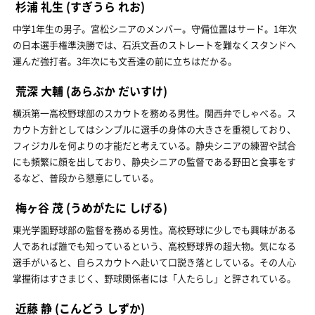
杉浦 礼生
(すぎうら れお)
中学1年生の男子。宮松シニアのメンバー。守備位置はサード。1年次
の日本選手権準決勝では、石浜文吾のストレートを難なくスタンドへ
運んだ強打者。3年次にも文吾達の前に立ちはだかる。
荒深 大輔
(あらぶか だいすけ)
横浜第一高校野球部のスカウトを務める男性。関西弁でしゃべる。ス
カウト方針としてはシンプルに選手の身体の大きさを重視しており、
フィジカルを何よりの才能だと考えている。静央シニアの練習や試合
にも頻繁に顔を出しており、静央シニアの監督である野田と食事をす
るなど、普段から懇意にしている。
梅ヶ谷 茂
(うめがたに しげる)
東光学園野球部の監督を務める男性。高校野球に少しでも興味がある
人であれば誰でも知っているという、高校野球界の超大物。気になる
選手がいると、自らスカウトへ赴いて口説き落としている。その人心
掌握術はすさまじく、野球関係者には「人たらし」と評されている。
近藤 静
(こんどう しずか)