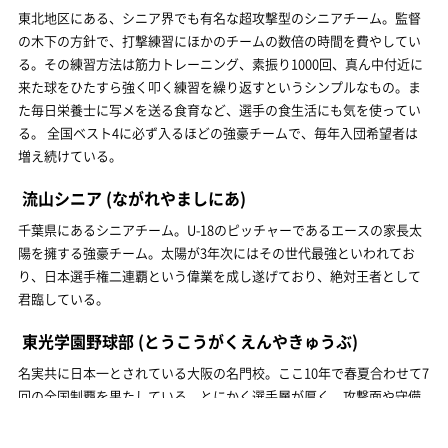
東北地区にある、シニア界でも有名な超攻撃型のシニアチーム。監督
の木下の方針で、打撃練習にほかのチームの数倍の時間を費やしてい
る。その練習方法は筋力トレーニング、素振り1000回、真ん中付近に
来た球をひたすら強く叩く練習を繰り返すというシンプルなもの。ま
た毎日栄養士に写メを送る食育など、選手の食生活にも気を使ってい
る。 全国ベスト4に必ず入るほどの強豪チームで、毎年入団希望者は
増え続けている。
流山シニア
(ながれやましにあ)
千葉県にあるシニアチーム。U-18のピッチャーであるエースの家長太
陽を擁する強豪チーム。太陽が3年次にはその世代最強といわれてお
り、日本選手権二連覇という偉業を成し遂げており、絶対王者として
君臨している。
東光学園野球部
(とうこうがくえんやきゅうぶ)
名実共に日本一とされている大阪の名門校。ここ10年で春夏合わせて7
回の全国制覇を果たしている。とにかく選手層が厚く、攻撃面や守備
面すべてにおいてトップレベルにある。日本一に君臨し続けている背
景には、有望な選手を見つけたら必ず口説き落とす近藤静のスカウテ