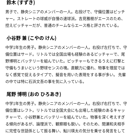
鈴木
(すずき)
男子で、静央シニアのメンバーの一人。右投げで、守備位置はピッチ
ャー。ストレートの球威が自慢の速球派。吉見雅樹がエースのため、
控えピッチャーだが、普通のチームならエース格と評されている。
小谷野 兼
(こやの けん)
中学1年生の男子。静央シニアのメンバーの一人。右投げ左打ちで、守
備位置はサード。リトルでは全国出場も経験のあるピッチャーで、尾
野博明とバッテリーを組んでいた。ピッチャーもできるうえに打撃と
守備もうまいという野球センスの塊。直観力に優れ、物事を理屈では
なく感覚で捉えるタイプで、擬音を用いた表現をする事が多い。 先輩
の中では特に石浜文吾の事を気に入っている。
尾野 博明
(おの ひろあき)
中学1年生の男子。静央シニアのメンバーの一人。右投げ右打ちで、守
備位置はレフト。リトルでは全国大会にも出場した経験のあるキャッ
チャーで、小谷野兼とバッテリーを組んでいた。物事を深く考えすぎ
る傾向があるが、論理派で、観察眼も鋭い。そのため、間瀬和夫相手
に完璧な世話係として振る舞い、鮎川瑛太の気分を乗せる発言をして