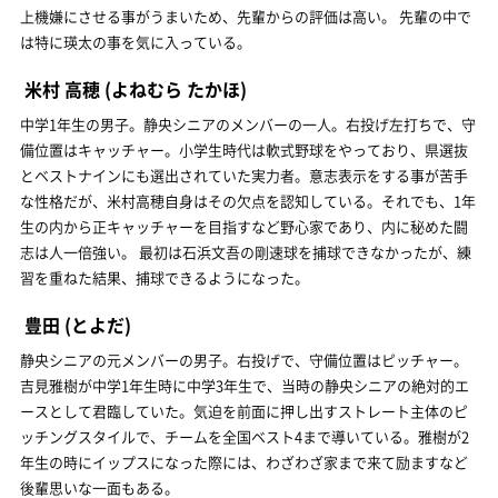
上機嫌にさせる事がうまいため、先輩からの評価は高い。 先輩の中で
は特に瑛太の事を気に入っている。
米村 高穂
(よねむら たかほ)
中学1年生の男子。静央シニアのメンバーの一人。右投げ左打ちで、守
備位置はキャッチャー。小学生時代は軟式野球をやっており、県選抜
とベストナインにも選出されていた実力者。意志表示をする事が苦手
な性格だが、米村高穂自身はその欠点を認知している。それでも、1年
生の内から正キャッチャーを目指すなど野心家であり、内に秘めた闘
志は人一倍強い。 最初は石浜文吾の剛速球を捕球できなかったが、練
習を重ねた結果、捕球できるようになった。
豊田
(とよだ)
静央シニアの元メンバーの男子。右投げで、守備位置はピッチャー。
吉見雅樹が中学1年生時に中学3年生で、当時の静央シニアの絶対的エ
ースとして君臨していた。気迫を前面に押し出すストレート主体のピ
ッチングスタイルで、チームを全国ベスト4まで導いている。雅樹が2
年生の時にイップスになった際には、わざわざ家まで来て励ますなど
後輩思いな一面もある。