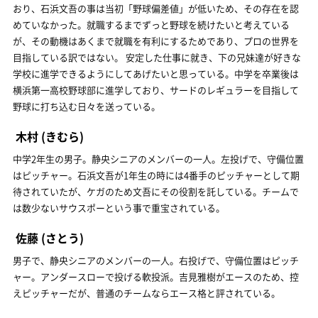
おり、石浜文吾の事は当初「野球偏差値」が低いため、その存在を認
めていなかった。就職するまでずっと野球を続けたいと考えている
が、その動機はあくまで就職を有利にするためであり、プロの世界を
目指している訳ではない。 安定した仕事に就き、下の兄妹達が好きな
学校に進学できるようにしてあげたいと思っている。中学を卒業後は
横浜第一高校野球部に進学しており、サードのレギュラーを目指して
野球に打ち込む日々を送っている。
木村
(きむら)
中学2年生の男子。静央シニアのメンバーの一人。左投げで、守備位置
はピッチャー。石浜文吾が1年生の時には4番手のピッチャーとして期
待されていたが、ケガのため文吾にその役割を託している。チームで
は数少ないサウスポーという事で重宝されている。
佐藤
(さとう)
男子で、静央シニアのメンバーの一人。右投げで、守備位置はピッチ
ャー。アンダースローで投げる軟投派。吉見雅樹がエースのため、控
えピッチャーだが、普通のチームならエース格と評されている。