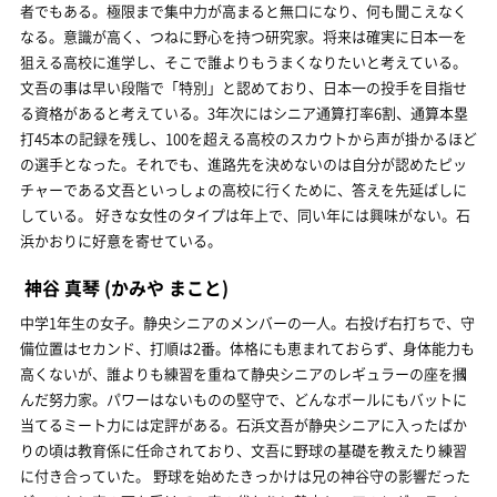
者でもある。極限まで集中力が高まると無口になり、何も聞こえなく
なる。意識が高く、つねに野心を持つ研究家。将来は確実に日本一を
狙える高校に進学し、そこで誰よりもうまくなりたいと考えている。
文吾の事は早い段階で「特別」と認めており、日本一の投手を目指せ
る資格があると考えている。3年次にはシニア通算打率6割、通算本塁
打45本の記録を残し、100を超える高校のスカウトから声が掛かるほど
の選手となった。それでも、進路先を決めないのは自分が認めたピッ
チャーである文吾といっしょの高校に行くために、答えを先延ばしに
している。 好きな女性のタイプは年上で、同い年には興味がない。石
浜かおりに好意を寄せている。
神谷 真琴
(かみや まこと)
中学1年生の女子。静央シニアのメンバーの一人。右投げ右打ちで、守
備位置はセカンド、打順は2番。体格にも恵まれておらず、身体能力も
高くないが、誰よりも練習を重ねて静央シニアのレギュラーの座を摑
んだ努力家。パワーはないものの堅守で、どんなボールにもバットに
当てるミート力には定評がある。石浜文吾が静央シニアに入ったばか
りの頃は教育係に任命されており、文吾に野球の基礎を教えたり練習
に付き合っていた。 野球を始めたきっかけは兄の神谷守の影響だった