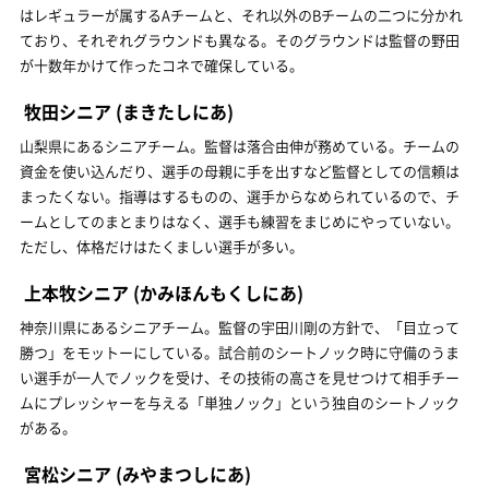
はレギュラーが属するAチームと、それ以外のBチームの二つに分かれ
ており、それぞれグラウンドも異なる。そのグラウンドは監督の野田
が十数年かけて作ったコネで確保している。
牧田シニア
(まきたしにあ)
山梨県にあるシニアチーム。監督は落合由伸が務めている。チームの
資金を使い込んだり、選手の母親に手を出すなど監督としての信頼は
まったくない。指導はするものの、選手からなめられているので、チ
ームとしてのまとまりはなく、選手も練習をまじめにやっていない。
ただし、体格だけはたくましい選手が多い。
上本牧シニア
(かみほんもくしにあ)
神奈川県にあるシニアチーム。監督の宇田川剛の方針で、「目立って
勝つ」をモットーにしている。試合前のシートノック時に守備のうま
い選手が一人でノックを受け、その技術の高さを見せつけて相手チー
ムにプレッシャーを与える「単独ノック」という独自のシートノック
がある。
宮松シニア
(みやまつしにあ)