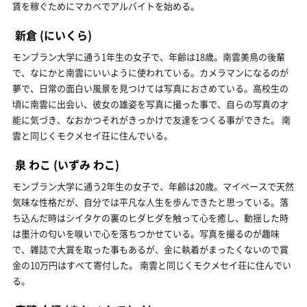
賃を稼ぐためにマカベでアルバイトを始める。
新倉
(にいくら)
モンブラン大学に通う1年生の女子で、年齢は18歳。南雲美鳥の後輩
で、なにかと南雲にいいように使われている。カメラマンになるのが
夢で、日常の面白い風景を見つけては写真におさめている。高校生の
頃に南雲に出会い、彼女の雄姿を写真に撮った事で、自らの写真の才
能に気づき、なおかつそれがきっかけで友達をつくる事ができた。 南
雲と同じくモクメセイ荘に住んでいる。
泉 わこ
(いずみ わこ)
モンブラン大学に通う2年生の女子で、年齢は20歳。マイペースで天然
気味な性格だが、自分では平凡な人生を歩んできたと思っている。落
ち込んだ時はシイタケの裏のヒダヒダを触って心を癒し、動揺した時
は墨汁の匂いを嗅いで心を落ちつかせている。写真を撮るのが趣味
で、雑誌で大賞を取った事もあるが、金に執着がまったくないので賞
金の10万円はすべて寄付した。 南雲と同じくモクメセイ荘に住んでい
る。