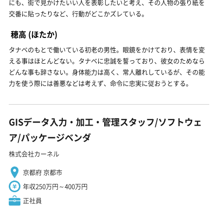
にも、街で見かけたいい人を表彰したいと考え、その人物の張り紙を
交番に貼ったりなど、行動がどこかズレている。
穂高
(ほたか)
タナベのもとで働いている初老の男性。眼鏡をかけており、表情を変
える事はほとんどない。タナベに忠誠を誓っており、彼女のためなら
どんな事も辞さない。身体能力は高く、常人離れしているが、その能
力を使う際には善悪などは考えず、命令に忠実に従おうとする。
GISデータ入力・加工・管理スタッフ/ソフトウェ
ア/パッケージベンダ
株式会社カーネル
京都府 京都市
年収250万円～400万円
正社員