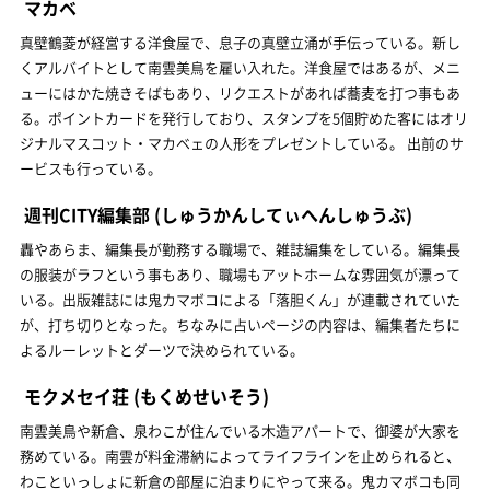
マカベ
真壁鶴菱が経営する洋食屋で、息子の真壁立涌が手伝っている。新し
くアルバイトとして南雲美鳥を雇い入れた。洋食屋ではあるが、メニ
ューにはかた焼きそばもあり、リクエストがあれば蕎麦を打つ事もあ
る。ポイントカードを発行しており、スタンプを5個貯めた客にはオリ
ジナルマスコット・マカベェの人形をプレゼントしている。 出前のサ
ービスも行っている。
週刊CITY編集部
(しゅうかんしてぃへんしゅうぶ)
轟やあらま、編集長が勤務する職場で、雑誌編集をしている。編集長
の服装がラフという事もあり、職場もアットホームな雰囲気が漂って
いる。出版雑誌には鬼カマボコによる「落胆くん」が連載されていた
が、打ち切りとなった。ちなみに占いページの内容は、編集者たちに
よるルーレットとダーツで決められている。
モクメセイ荘
(もくめせいそう)
南雲美鳥や新倉、泉わこが住んでいる木造アパートで、御婆が大家を
務めている。南雲が料金滞納によってライフラインを止められると、
わこといっしょに新倉の部屋に泊まりにやって来る。鬼カマボコも同