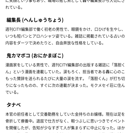
に笑顔という事もあり、職場の癒し系として轟や編集長から大切にさ
れている。
編集長
(へんしゅうちょう)
週刊CITY編集部で働く初老の男性で、眼鏡をかけ、口ひげを生やし、
いつも短パンとアロハシャツ姿でいる。雑誌に掲載されている占いの
内容をダーツで決めたりと、自由奔放な性格をしている。
鬼カマボコ
(おにかまぼこ)
漫画家をしている男性で、週刊CITY編集部の出版する雑誌に「落胆く
ん」という漫画を連載していた。涙もろく、担当者である轟に心のこ
もった賛辞を送られるたびに大量の涙を流す。「落胆くん」が打ち切
りになったものの、すぐに次の連載が決まった。モクメセイ荘に住ん
でいる。
タナベ
本官の前任者として交番勤務をしていた金持ちのお嬢様。現在は足を
骨折して療養中。退屈で仕方がなく、暇つぶしに思いつきでイベント
を開催したが、告知が少なすぎて人が集まらずに中止になった。ほか