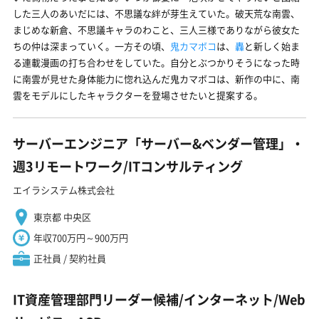
した三人のあいだには、不思議な絆が芽生えていた。破天荒な南雲、
まじめな新倉、不思議キャラのわこと、三人三様でありながら彼女た
ちの仲は深まっていく。一方その頃、
鬼カマボコ
は、
轟
と新しく始ま
る連載漫画の打ち合わせをしていた。自分とぶつかりそうになった時
に南雲が見せた身体能力に惚れ込んだ鬼カマボコは、新作の中に、南
雲をモデルにしたキャラクターを登場させたいと提案する。
サーバーエンジニア「サーバー&ベンダー管理」・
週3リモートワーク/ITコンサルティング
エイラシステム株式会社
東京都 中央区
年収700万円～900万円
正社員 / 契約社員
IT資産管理部門リーダー候補/インターネット/Web