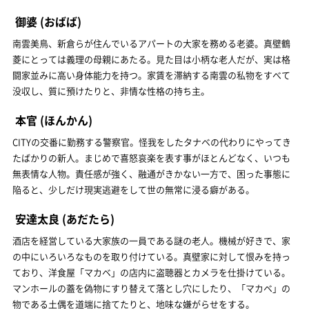
御婆
(おばば)
南雲美鳥、新倉らが住んでいるアパートの大家を務める老婆。真壁鶴
菱にとっては義理の母親にあたる。見た目は小柄な老人だが、実は格
闘家並みに高い身体能力を持つ。家賃を滞納する南雲の私物をすべて
没収し、質に預けたりと、非情な性格の持ち主。
本官
(ほんかん)
CITYの交番に勤務する警察官。怪我をしたタナベの代わりにやってき
たばかりの新人。まじめで喜怒哀楽を表す事がほとんどなく、いつも
無表情な人物。責任感が強く、融通がきかない一方で、困った事態に
陥ると、少しだけ現実逃避をして世の無常に浸る癖がある。
安達太良
(あだたら)
酒店を経営している大家族の一員である謎の老人。機械が好きで、家
の中にいろいろなものを取り付けている。真壁家に対して恨みを持っ
ており、洋食屋「マカベ」の店内に盗聴器とカメラを仕掛けている。
マンホールの蓋を偽物にすり替えて落とし穴にしたり、「マカベ」の
物である土偶を道端に捨てたりと、地味な嫌がらせをする。