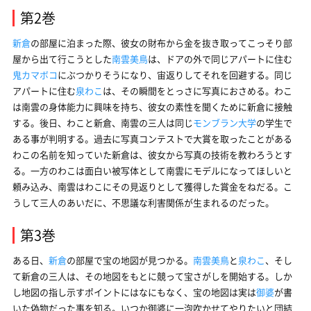
第2巻
新倉
の部屋に泊まった際、彼女の財布から金を抜き取ってこっそり部
屋から出て行こうとした
南雲美鳥
は、ドアの外で同じアパートに住む
鬼カマボコ
にぶつかりそうになり、宙返りしてそれを回避する。同じ
アパートに住む
泉わこ
は、その瞬間をとっさに写真におさめる。わこ
は南雲の身体能力に興味を持ち、彼女の素性を聞くために新倉に接触
する。後日、わこと新倉、南雲の三人は同じ
モンブラン大学
の学生で
ある事が判明する。過去に写真コンテストで大賞を取ったことがある
わこの名前を知っていた新倉は、彼女から写真の技術を教わろうとす
る。一方のわこは面白い被写体として南雲にモデルになってほしいと
頼み込み、南雲はわこにその見返りとして獲得した賞金をねだる。こ
うして三人のあいだに、不思議な利害関係が生まれるのだった。
第3巻
ある日、
新倉
の部屋で宝の地図が見つかる。
南雲美鳥
と
泉わこ
、そし
て新倉の三人は、その地図をもとに競って宝さがしを開始する。しか
し地図の指し示すポイントにはなにもなく、宝の地図は実は
御婆
が書
いた偽物だった事を知る。いつか御婆に一泡吹かせてやりたいと団結