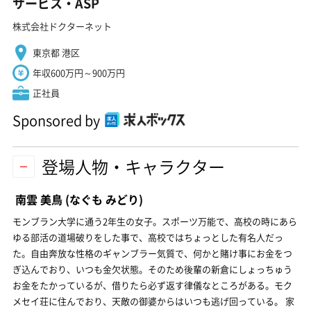
サービス・ASP
株式会社ドクターネット
東京都 港区
年収600万円～900万円
正社員
Sponsored by
登場人物・キャラクター
南雲 美鳥
(なぐも みどり)
モンブラン大学に通う2年生の女子。スポーツ万能で、高校の時にあら
ゆる部活の道場破りをした事で、高校ではちょっとした有名人だっ
た。自由奔放な性格のギャンブラー気質で、何かと賭け事にお金をつ
ぎ込んでおり、いつも金欠状態。そのため後輩の新倉にしょっちゅう
お金をたかっているが、借りたら必ず返す律儀なところがある。モク
メセイ荘に住んでおり、天敵の御婆からはいつも逃げ回っている。 家