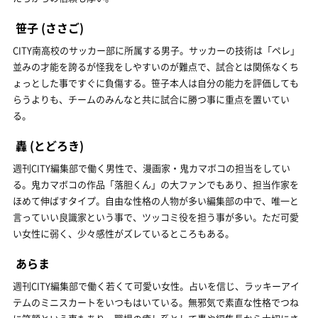
笹子
(ささご)
CITY南高校のサッカー部に所属する男子。サッカーの技術は「ペレ」
並みの才能を誇るが怪我をしやすいのが難点で、試合とは関係なくち
ょっとした事ですぐに負傷する。笹子本人は自分の能力を評価しても
らうよりも、チームのみんなと共に試合に勝つ事に重点を置いてい
る。
轟
(とどろき)
週刊CITY編集部で働く男性で、漫画家・鬼カマボコの担当をしてい
る。鬼カマボコの作品「落胆くん」の大ファンでもあり、担当作家を
ほめて伸ばすタイプ。自由な性格の人物が多い編集部の中で、唯一と
言っていい良識家という事で、ツッコミ役を担う事が多い。ただ可愛
い女性に弱く、少々感性がズレているところもある。
あらま
週刊CITY編集部で働く若くて可愛い女性。占いを信じ、ラッキーアイ
テムのミニスカートをいつもはいている。無邪気で素直な性格でつね