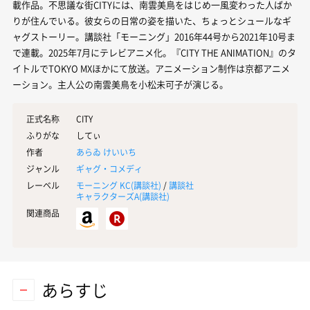
載作品。不思議な街CITYには、南雲美鳥をはじめ一風変わった人ばか
りが住んでいる。彼女らの日常の姿を描いた、ちょっとシュールなギ
ャグストーリー。講談社「モーニング」2016年44号から2021年10号ま
で連載。2025年7月にテレビアニメ化。『CITY THE ANIMATION』のタ
イトルでTOKYO MXほかにて放送。アニメーション制作は京都アニメ
ーション。主人公の南雲美鳥を小松未可子が演じる。
正式名称
CITY
ふりがな
してぃ
作者
あらゐ けいいち
ジャンル
ギャグ・コメディ
レーベル
モーニング KC(
講談社
)
/
講談社
キャラクターズA(
講談社
)
関連商品
あらすじ