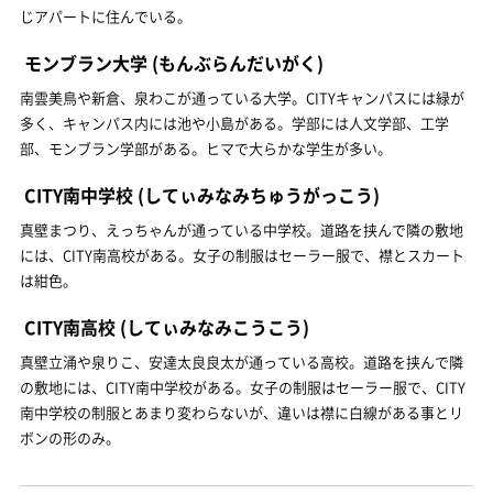
じアパートに住んでいる。
モンブラン大学
(もんぶらんだいがく)
南雲美鳥や新倉、泉わこが通っている大学。CITYキャンパスには緑が
多く、キャンパス内には池や小島がある。学部には人文学部、工学
部、モンブラン学部がある。ヒマで大らかな学生が多い。
CITY南中学校
(してぃみなみちゅうがっこう)
真壁まつり、えっちゃんが通っている中学校。道路を挟んで隣の敷地
には、CITY南高校がある。女子の制服はセーラー服で、襟とスカート
は紺色。
CITY南高校
(してぃみなみこうこう)
真壁立涌や泉りこ、安達太良良太が通っている高校。道路を挟んで隣
の敷地には、CITY南中学校がある。女子の制服はセーラー服で、CITY
南中学校の制服とあまり変わらないが、違いは襟に白線がある事とリ
ボンの形のみ。