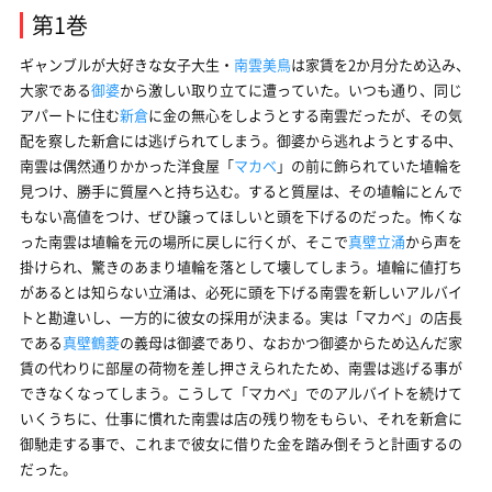
第1巻
ギャンブルが大好きな女子大生・
南雲美鳥
は家賃を2か月分ため込み、
大家である
御婆
から激しい取り立てに遭っていた。いつも通り、同じ
アパートに住む
新倉
に金の無心をしようとする南雲だったが、その気
配を察した新倉には逃げられてしまう。御婆から逃れようとする中、
南雲は偶然通りかかった洋食屋「
マカベ
」の前に飾られていた埴輪を
見つけ、勝手に質屋へと持ち込む。すると質屋は、その埴輪にとんで
もない高値をつけ、ぜひ譲ってほしいと頭を下げるのだった。怖くな
った南雲は埴輪を元の場所に戻しに行くが、そこで
真壁立涌
から声を
掛けられ、驚きのあまり埴輪を落として壊してしまう。埴輪に値打ち
があるとは知らない立涌は、必死に頭を下げる南雲を新しいアルバイ
トと勘違いし、一方的に彼女の採用が決まる。実は「マカベ」の店長
である
真壁鶴菱
の義母は御婆であり、なおかつ御婆からため込んだ家
賃の代わりに部屋の荷物を差し押さえられたため、南雲は逃げる事が
できなくなってしまう。こうして「マカベ」でのアルバイトを続けて
いくうちに、仕事に慣れた南雲は店の残り物をもらい、それを新倉に
御馳走する事で、これまで彼女に借りた金を踏み倒そうと計画するの
だった。