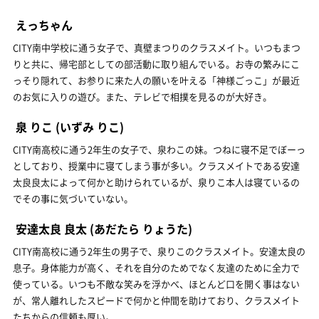
えっちゃん
CITY南中学校に通う女子で、真壁まつりのクラスメイト。いつもまつ
りと共に、帰宅部としての部活動に取り組んでいる。お寺の繁みにこ
っそり隠れて、お参りに来た人の願いを叶える「神様ごっこ」が最近
のお気に入りの遊び。また、テレビで相撲を見るのが大好き。
泉 りこ
(いずみ りこ)
CITY南高校に通う2年生の女子で、泉わこの妹。つねに寝不足でぼーっ
としており、授業中に寝てしまう事が多い。クラスメイトである安達
太良良太によって何かと助けられているが、泉りこ本人は寝ているの
でその事に気づいていない。
安達太良 良太
(あだたら りょうた)
CITY南高校に通う2年生の男子で、泉りこのクラスメイト。安達太良の
息子。身体能力が高く、それを自分のためでなく友達のために全力で
使っている。いつも不敵な笑みを浮かべ、ほとんど口を開く事はない
が、常人離れしたスピードで何かと仲間を助けており、クラスメイト
たちからの信頼も厚い。