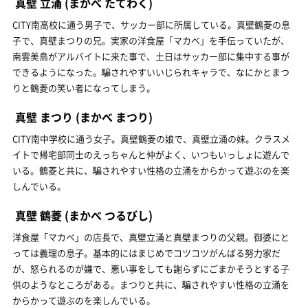
真壁 立涌
(まかべ たてわく)
CITY南高校に通う男子で、サッカー部に所属している。真壁鶴菱の息
子で、真壁まつりの兄。実家の洋食屋「マカベ」を手伝っていたが、
南雲美鳥がアルバイトに来た事で、土日はサッカー部に集中する事が
できるようになった。騙されやすいいじられキャラで、なにかとまつ
りと鶴菱の笑い者になってしまう。
真壁 まつり
(まかべ まつり)
CITY南中学校に通う女子。真壁鶴菱の娘で、真壁立涌の妹。クラスメ
イトで帰宅部同士のえっちゃんと仲がよく、いつもいっしょに遊んで
いる。鶴菱と共に、騙されやすい性格の立涌をからかって遊ぶのを楽
しんでいる。
真壁 鶴菱
(まかべ つるびし)
洋食屋「マカベ」の店長で、真壁立涌と真壁まつりの父親。御婆にと
っては義理の息子。基本的にはまじめでコツコツがんばる努力家だ
が、怒られるのが嫌で、悪い事をしても謝らずにごまかそうとする子
供のようなところがある。まつりと共に、騙されやすい性格の立涌を
からかって遊ぶのを楽しんでいる。