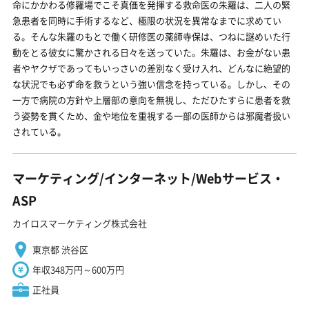
命にかかわる修羅場でこそ真価を発揮する救命医の朱羅は、二人の緊
急患者を同時に手術するなど、極限の状況を異常なまでに求めてい
る。そんな朱羅のもとで働く研修医の薬師寺保は、つねに謎めいた行
動をとる彼女に驚かされる日々を送っていた。朱羅は、お金がない患
者やヤクザであってもいっさいの差別なく受け入れ、どんなに絶望的
な状況でも必ず命を救うという強い信念を持っている。しかし、その
一方で病院の方針や上層部の意向を無視し、ただひたすらに患者を救
う姿勢を貫くため、金や地位を重視する一部の医師からは邪魔者扱い
されている。
マーケティング/インターネット/Webサービス・
ASP
カイロスマーケティング株式会社
東京都 渋谷区
年収348万円～600万円
正社員