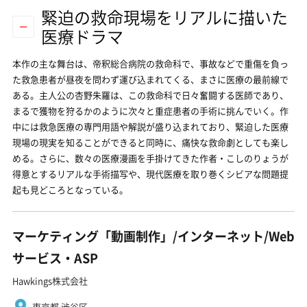
緊迫の救命現場をリアルに描いた
医療ドラマ
本作の主な舞台は、帝釈総合病院の救命科で、事故などで重傷を負っ
た救急患者が昼夜を問わず運び込まれてくる、まさに医療の最前線で
ある。主人公の杏野朱羅は、この救命科で日々奮闘する医師であり、
まるで獲物を狩るかのように次々と重症患者の手術に挑んでいく。作
中には救急医療の専門用語や解説が盛り込まれており、緊迫した医療
現場の現実を知ることができると同時に、痛快な救命劇としても楽し
める。さらに、数々の医療漫画を手掛けてきた作者・こしのりょうが
得意とするリアルな手術描写や、現代医療を取り巻くシビアな問題提
起も見どころとなっている。
マーケティング「動画制作」/インターネット/Web
サービス・ASP
Hawkings株式会社
東京都 渋谷区