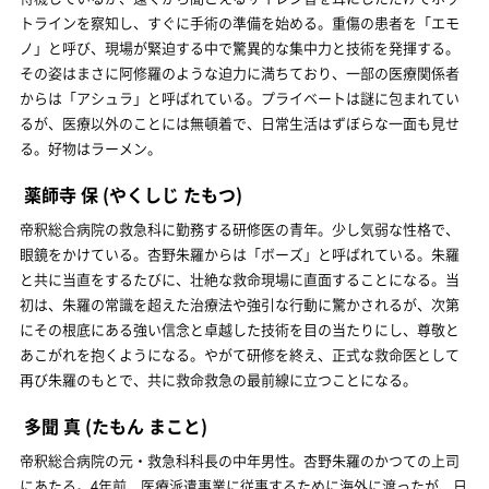
トラインを察知し、すぐに手術の準備を始める。重傷の患者を「エモ
ノ」と呼び、現場が緊迫する中で驚異的な集中力と技術を発揮する。
その姿はまさに阿修羅のような迫力に満ちており、一部の医療関係者
からは「アシュラ」と呼ばれている。プライベートは謎に包まれてい
るが、医療以外のことには無頓着で、日常生活はずぼらな一面も見せ
る。好物はラーメン。
薬師寺 保
(やくしじ たもつ)
帝釈総合病院の救急科に勤務する研修医の青年。少し気弱な性格で、
眼鏡をかけている。杏野朱羅からは「ボーズ」と呼ばれている。朱羅
と共に当直をするたびに、壮絶な救命現場に直面することになる。当
初は、朱羅の常識を超えた治療法や強引な行動に驚かされるが、次第
にその根底にある強い信念と卓越した技術を目の当たりにし、尊敬と
あこがれを抱くようになる。やがて研修を終え、正式な救命医として
再び朱羅のもとで、共に救命救急の最前線に立つことになる。
多聞 真
(たもん まこと)
帝釈総合病院の元・救急科科長の中年男性。杏野朱羅のかつての上司
にあたる。4年前、医療派遣事業に従事するために海外に渡ったが、日