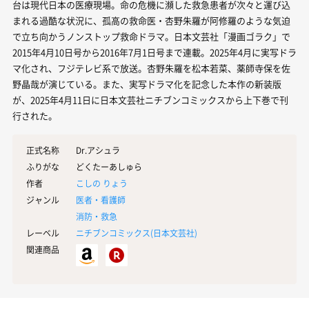
台は現代日本の医療現場。命の危機に瀕した救急患者が次々と運び込
まれる過酷な状況に、孤高の救命医・杏野朱羅が阿修羅のような気迫
で立ち向かうノンストップ救命ドラマ。日本文芸社「漫画ゴラク」で
2015年4月10日号から2016年7月1日号まで連載。2025年4月に実写ドラ
マ化され、フジテレビ系で放送。杏野朱羅を松本若菜、薬師寺保を佐
野晶哉が演じている。また、実写ドラマ化を記念した本作の新装版
が、2025年4月11日に日本文芸社ニチブンコミックスから上下巻で刊
行された。
正式名称
Dr.アシュラ
ふりがな
どくたーあしゅら
作者
こしの りょう
ジャンル
医者・看護師
消防・救急
レーベル
ニチブンコミックス(
日本文芸社
)
関連商品