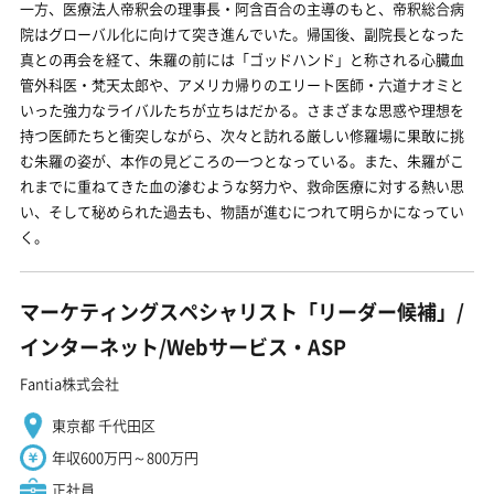
一方、医療法人帝釈会の理事長・阿含百合の主導のもと、帝釈総合病
院はグローバル化に向けて突き進んでいた。帰国後、副院長となった
真との再会を経て、朱羅の前には「ゴッドハンド」と称される心臓血
管外科医・梵天太郎や、アメリカ帰りのエリート医師・六道ナオミと
いった強力なライバルたちが立ちはだかる。さまざまな思惑や理想を
持つ医師たちと衝突しながら、次々と訪れる厳しい修羅場に果敢に挑
む朱羅の姿が、本作の見どころの一つとなっている。また、朱羅がこ
れまでに重ねてきた血の滲むような努力や、救命医療に対する熱い思
い、そして秘められた過去も、物語が進むにつれて明らかになってい
く。
マーケティングスペシャリスト「リーダー候補」/
インターネット/Webサービス・ASP
Fantia株式会社
東京都 千代田区
年収600万円～800万円
正社員