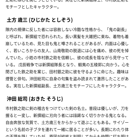
モチーフとしたキャラクター。
土方 歳三
(ひじかた としぞう)
隊内の規律に反した者には容赦しない冷酷な性格から、「鬼の副長」
と呼ばれ、新撰組で恐れられた。長い黒髪を大雑把に束ね、着物も着
崩しているため、見た目も鬼と噂されることがあるが、内面は心優し
く、若いころからの友人、山南敬助の脱退には心を痛め、彼の死を悼
んでいた。小姓の市村鉄之助を信頼し、彼の成長を陰ながら見守って
いる。 戊辰戦争では新撰組隊長となり、蝦夷の五稜郭に向かう。心を
閉ざした鉄之助を案じ、田村銀之助に彼を守るように命じた。趣味は
煙管と俳句。沖田総司に自身の句集を盗み読まれて激昂したことがあ
る。実在した新撰組副長、土方歳三をモチーフにしたキャラクター。
沖田 総司
(おきた そうじ)
市村鉄之助に剣の稽古をつけていた剣の名士。普段は優しいが、刀を
握ると一変し、新撰組に刃向う者には躊躇なく切りかかる鬼となる。
自由奔放な気質で、土方歳三をからかって遊ぶこともある。サイゾー
という名前の子ブタを連れて一緒に居ることが多い。長期にわたり体
の不調を隠していたが、原因が結核と判明してからも仲間に打ち明け