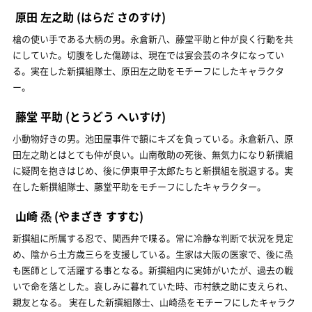
原田 左之助
(はらだ さのすけ)
槍の使い手である大柄の男。永倉新八、藤堂平助と仲が良く行動を共
にしていた。切腹をした傷跡は、現在では宴会芸のネタになってい
る。実在した新撰組隊士、原田左之助をモチーフにしたキャラクタ
ー。
藤堂 平助
(とうどう へいすけ)
小動物好きの男。池田屋事件で額にキズを負っている。永倉新八、原
田左之助とはとても仲が良い。山南敬助の死後、無気力になり新撰組
に疑問を抱きはじめ、後に伊東甲子太郎たちと新撰組を脱退する。実
在した新撰組隊士、藤堂平助をモチーフにしたキャラクター。
山崎 烝
(やまざき すすむ)
新撰組に所属する忍で、関西弁で喋る。常に冷静な判断で状況を見定
め、陰から土方歳三らを支援している。生家は大阪の医家で、後に烝
も医師として活躍する事となる。新撰組内に実姉がいたが、過去の戦
いで命を落とした。哀しみに暮れていた時、市村鉄之助に支えられ、
親友となる。 実在した新撰組隊士、山崎烝をモチーフにしたキャラク