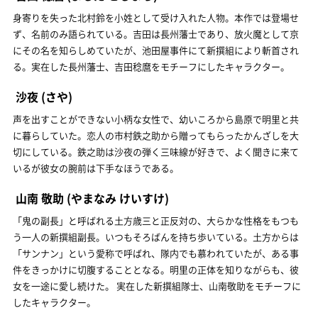
身寄りを失った北村鈴を小姓として受け入れた人物。本作では登場せ
ず、名前のみ語られている。吉田は長州藩士であり、放火魔として京
にその名を知らしめていたが、池田屋事件にて新撰組により斬首され
る。実在した長州藩士、吉田稔麿をモチーフにしたキャラクター。
沙夜
(さや)
声を出すことができない小柄な女性で、幼いころから島原で明里と共
に暮らしていた。恋人の市村鉄之助から贈ってもらったかんざしを大
切にしている。鉄之助は沙夜の弾く三味線が好きで、よく聞きに来て
いるが彼女の腕前は下手なほうである。
山南 敬助
(やまなみ けいすけ)
「鬼の副長」と呼ばれる土方歳三と正反対の、大らかな性格をもつも
う一人の新撰組副長。いつもそろばんを持ち歩いている。土方からは
「サンナン」という愛称で呼ばれ、隊内でも慕われていたが、ある事
件をきっかけに切腹することとなる。明里の正体を知りながらも、彼
女を一途に愛し続けた。 実在した新撰組隊士、山南敬助をモチーフに
したキャラクター。