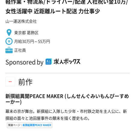
軽作業・物流系/ドライバー/配達 入社祝い金10万/
女性活躍中 近距離ルート配送 力仕事少
山一運送株式会社
東京都 葛飾区
月給30万円～55万円
正社員
Sponsored by
前作
新撰組異聞PEACE MAKER
(しんせんぐみいもんぴーすめ
ーかー)
幕末の京が舞台。新撰組に入隊した少年・市村鉄之助を主人公に、新
撰組の面々と池田屋事件の顛末を描く歴史もの。
関連ページ：
新撰組異聞PEACE MAKER