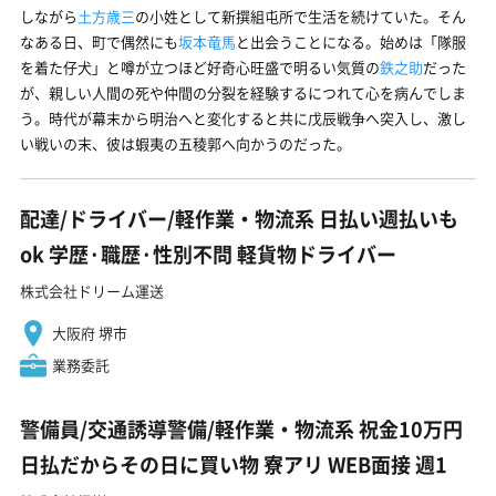
しながら
土方歳三
の小姓として新撰組屯所で生活を続けていた。そん
なある日、町で偶然にも
坂本竜馬
と出会うことになる。始めは「隊服
を着た仔犬」と噂が立つほど好奇心旺盛で明るい気質の
鉄之助
だった
が、親しい人間の死や仲間の分裂を経験するにつれて心を病んでしま
う。時代が幕末から明治へと変化すると共に戊辰戦争へ突入し、激し
い戦いの末、彼は蝦夷の五稜郭へ向かうのだった。
配達/ドライバー/軽作業・物流系 日払い週払いも
ok 学歴·職歴·性別不問 軽貨物ドライバー
株式会社ドリーム運送
大阪府 堺市
業務委託
警備員/交通誘導警備/軽作業・物流系 祝金10万円
日払だからその日に買い物 寮アリ WEB面接 週1