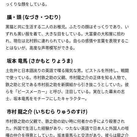
っくりな顔をしている。
腦・頭
(なづき・つむり)
黒猫と共に生活する二人のお稚児。ふたりの顔はそっくりであり、い
ずれも黒い服を着て、大きな目をしている。大富豪の大和屋に拾わ
れ、現在は北村鈴に連れられている。自らの感情や言葉を表現するこ
とはないが、高度な声帯模写ができる。
坂本 竜馬
(さかもと りょうま)
土佐弁と日本語訛りの英語で喋る陽気な男。ピストルを所持し、戦闘
で使っている。市村鉄之助の父親、市村龍之介の正体を知る人物で、
鉄之助と兄である市村辰之助を新撰組から引き抜こうとしていた。彼
らを「ピースメーカー」と呼び、注目している。実在した幕末の志
士、坂本竜馬をモチーフにしたキャラクター。
市村 龍之介
(いちむら りゅうのすけ)
市村鉄之助の父親で、鉄之助の幼い時に何者かの手により殺害され
た。外国で生活した経験があり、つたない英語で日本人と外国人の喧
嘩の仲介を得意としていた。坂本竜馬らと交流があり、彼らは龍之介