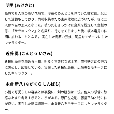
明里
(あけさと)
島原でも人気の高い花魁で、沙夜のめんどうを見ていた姉女郎。忍と
して活動もしており、情報収集のため山南敬助に近づいたが、後に二
人は本当の恋人となった。彼の死をきっかけに島原を脱走して金髪の
忍、「サラ＝フウマ」と名乗り、行方をくらました後、坂本竜馬の仲
間に加わることとなる。 実在した島原の芸妓、明里をモチーフにした
キャラクター。
近藤 勇
(こんどう いさみ)
新撰組局長を務める人物。明るく古典的な武士で、市村鉄之助の努力
に感心し、応援している。実在した新撰組局長、近藤勇をモチーフに
したキャラクター。
永倉 新八
(ながくら しんぱち)
小柄で可愛らしい容姿とは裏腹に、剣の腕前は一流。他人の感情に敏
感なあまり考えすぎるところがある。原田左之助、藤堂平助と特に仲
が良い。実在した新撰組隊士、永倉新八をモチーフにしたキャラクタ
ー。