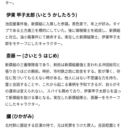
ター。
伊東 甲子太郎
(いとう かしたろう)
池田屋事件後、新撰組に入隊した参謀。男色家で、年上が好み。タイ
プである土方歳三を標的にしていた。後に御稜衛士を結成し、新撰組
と対立。油小路事件にて絶命する。実在した新撰組隊士、伊東甲子太
郎をモチーフにしたキャラクター。
斎藤 一
(さいとう はじめ)
新撰組の三番隊隊長であり、剣術は新撰組最強と言われる沖田総司と
張り合うほどの腕前。時折、市村鉄之助に助言をする。影が薄く、存
在に気づいてもらえない時がある。他人にはない不思議な力を持ち、
霊と会話することや、これから起こる事柄を予知できるが、自らがそ
の運命は変えられない。 スパイも務めており、伊東甲子太郎らを追っ
て新撰組を抜ける事となる。実在した新撰組隊士、斎藤一をモチーフ
にしたキャラクター。
膕
(ひかがみ)
北村鈴に服従する巨漢の侍で、元は死罪をうけた罪人。吉田稔麿とそ