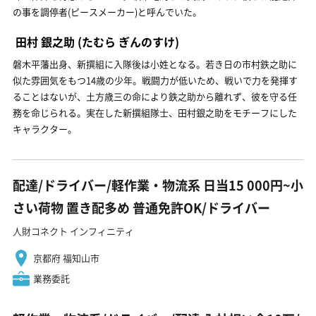
の事を調停者(ピースメーカー)と呼んでいた。
田村 銀之助
(たむら ぎんのすけ)
磐木平藩出身、新撰組に入隊後は小姓となる。若き日の市村鉄之助に
似た雰囲気をもつ14歳の少年。戦闘力が低いため、戦いで力を発揮す
ることはないが、土方歳三の命により鉄之助から離れず、彼を守る任
務を命じられる。実在した新撰組隊士、田村銀之助をモチーフにした
キャラクター。
配達/ドライバー/軽作業・物流系 日当15 000円~小
さい荷物 置き配多め 普通免許OK/ドライバー
人財コネクト インフィニティ
京都府 福知山市
業務委託