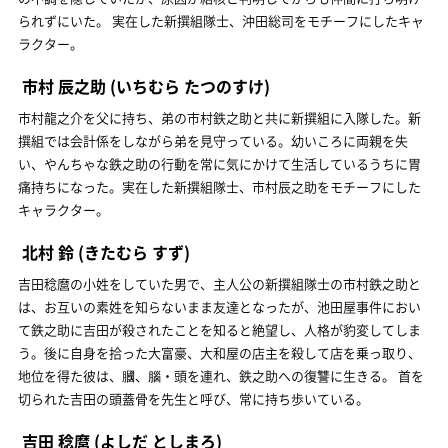
られずにいた。 実在した新撰組隊士、沖田総司をモチーフにしたキャ
ラクター。
市村 辰之助
(いちむら たつのすけ)
市村龍之介を父に持ち、弟の市村鉄之助と共に新撰組に入隊した。新
撰組では会計係をしながら弟を見守っている。幼いころに両親を失
い、やんちゃな鉄之助の行動を常に気にかけて生活しているうちに胃
痛持ちになった。実在した新撰組隊士、市村辰之助をモチーフにした
キャラクター。
北村 鈴
(きたむら すず)
吉田稔麿の小姓をしていた男で、主人公の新撰組隊士の市村鉄之助と
は、お互いの素姓を知らないまま友達となったが、池田屋事件におい
て鉄之助に吉田が殺されたことを知ると絶望し、人格が豹変してしま
う。後に自身を拾った大富豪、大和屋の店主を殺して店を乗っ取り、
地位を得た彼は、膕、腦・頭を連れ、鉄之助への復讐に生きる。 首を
切られた吉田の頭蓋骨を先生と呼び、常に持ち歩いている。
吉田 稔麿
(よしだ としまろ)