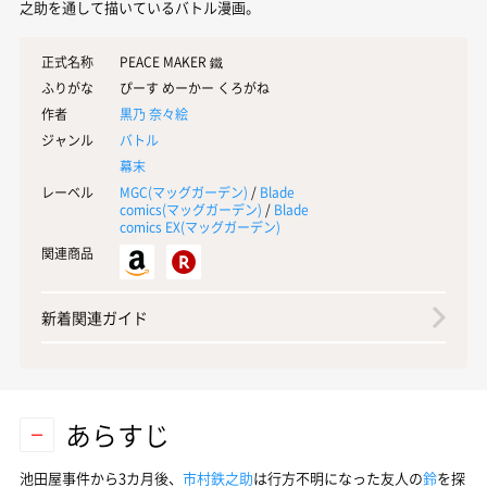
之助を通して描いているバトル漫画。
正式名称
PEACE MAKER 鐵
ふりがな
ぴーす めーかー くろがね
作者
黒乃 奈々絵
ジャンル
バトル
幕末
レーベル
MGC(
マッグガーデン
)
/
Blade
comics(
マッグガーデン
)
/
Blade
comics EX(
マッグガーデン
)
関連商品
新着関連ガイド
あらすじ
池田屋事件から3カ月後、
市村鉄之助
は行方不明になった友人の
鈴
を探