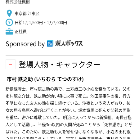
株式会社楓樹
東京都 江東区
日給1万1,500円～1万7,000円
正社員
Sponsored by
登場人物・キャラクター
市村 鉄之助
(いちむら てつのすけ)
新撰組隊士、市村辰之助の弟で、土方歳三の小姓を務めている。父の
市村龍之介は、鉄之助が幼い頃に火事で死亡。池田屋事件の後、行方
不明になった友人の鈴を探し続けている。沙夜という恋人がおり、彼
女の居る島原へ遊びに行くことが多い。坂本竜馬に死んだ父親の面影
を重ね、密かに尊敬していた。 明治に入ってからは新撰組、両長召抱
人として活動し、半径3m以内の人間が死ぬことから「死神憑き」と呼
ばれた。このため、鉄之助も人を寄せ付けなくなるが、小姓の田村銀
之助には心を開こうとしている。実在した新撰組隊士、市村鉄之助を