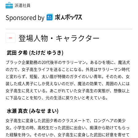
派遣社員
Sponsored by
登場人物・キャラクター
武田 夕希
(たけだ ゆうき)
ブラック企業勤務の20代後半のサラリーマン。あるひを境に、魔法犬
の力で、女子高生ライフを送ることになる。外見はサラリーマン時代
と変わらず、短髪、太い眉が特徴のガタイのいい青年。そのため、女
装した成人男子にしか見えないのだが、魔法の効果で、周囲の人には
女子高生に見えている。あこがれていた女子高生の実態が、想像以上
に下品なことを知り、元の生活に戻りたいと考えている。
水瀬 真衣
(みなせ まい)
女子高生に変身した武田夕希のクラスメートで、ロングヘアの美少
女。小学生の時、高校生だった武田に出会い、痴漢から助けてもらっ
た経験を持つ。そのせいか、女子高生に変身した武田に好意を寄せて