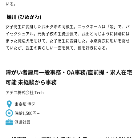
いる。
姫川
(ひめかわ)
女子高生に変身した武田夕希の同級生。ニックネームは「姫」で、バ
イセクシュアル。元男子校の生徒会長で、武田と同じように側溝には
まった魔法犬を助けて、女子高生に変身した。水瀬真衣に思いを寄せ
ていたが、武田の男らしい一面を見て、彼を好きになる。
障がい者雇用一般事務・OA事務/直前提・求人在宅
可能 未経験から事務
アデコ株式会社 Tech
東京都 港区
時給1,500円～
派遣社員