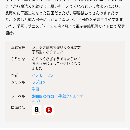
ことから魔法犬を助ける。願いを叶えてくれるという魔法犬により、
念願の女子高生になった武田だったが、容姿はおっさんのままだっ
た。女装した成人男子にしか見えないJK、武田の女子高生ライフを描
いた、学園ラブコメディ。2020年4月より電子書籍配信サイトにて配信
開始。
正式名称
ブラック企業で働いてる俺が女
子高生になりました。
ふりがな
ぶらっくきぎょうではたらいて
るおれがじょしこうせいになり
ました
作者
ハシモト ミツ
ジャンル
ラブコメ
学園
レーベル
donna comics(
小学館クリエイテ
ィブ
)
関連商品