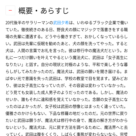
概要・あらすじ
20代後半のサラリーマンの
武田夕希
は、いわゆるブラック企業で働い
ていた。徹夜続きのある日、野良犬の顔にマジックで落書きをする職
場の先輩に遭遇する。どうやら働きすぎて、おかしくなっているらし
い。武田は先輩に仮眠を勧めたあと、犬の顔を洗ってやった。すると
犬は、人間の言葉でお礼を言った。彼は修行中の魔法犬だという。お
礼に一つだけ願いを叶えてやるという魔法犬に、武田は「女子高生に
なりたい」と話す。自分の現状と対極のような、平和で楽しそうな暮
らしがしてみたかったのだ。魔法犬は、武田の願いを聞き届ける。ま
ばゆい光で意識を失った武田は、学校の教室で目を覚ます。望みどお
り、彼は女子高生になっていたが、その容姿は変わっていなかった。
どう見ても女装した成人男子のようだったのである。しかし、魔法の
せいか、誰もそれに違和感を覚えていなかった。念願の女子高生にな
ったのはよかったが、女子校は武田の想像とはまったく違っていた。
優雅さのかけらもない、下品な修羅の地だったのだ。元の世界に戻り
たいと武田は願うが、魔法犬は修行中の身で、魔法の解き方がわから
ないという。魔法犬は、元に戻す方法を調べるために、魔法界へと去
っていく。武田は腹をくくり、しばらく事態が変わらないなら、完璧