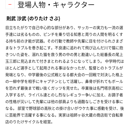
登場人物・キャラクター
則武 沙武
(のりたけ さぶ)
目立ちたがりで自己中心的な部分があり、サッカーの実力も一流の選
手達には劣るものの、ピンチを乗り切る知恵と周りの人間を明るくす
る持ち前の才能が武器。その行動で教師や先輩に目を付けられさまざ
まなトラブルを巻き起こす。不良達に追われて飛び込んだ川で猫に抱
きついた姿を、溺れた猫を救う男の中の男と勘違いした総番長の尾上
玉三郎に見込まれて付きまとわれるようになってしまう。 中学時代は
ほとんど選手として起用される事はなかったが、監督とのトラブルが
発端となり、中学最後の公式戦となる都大会の一回戦で対決した格上
の一柳中学を相手にキャプテンとして活躍し、鼻骨が折れてもボール
を恐れず最後まで戦い抜くガッツを見せた。卒業後は名門塔京高校に
入学するが、ライバル達とのし烈なレギュラー争いに加え、お調子者
の性格が災いして先輩には他の部員よりも過酷なしごきを受ける事に
なる。 部室で野球部の高秋との掛け合いがウケた事に感動を受け、後
に芸能界で活躍する事になる。実家は祖師ヶ谷大蔵の商店街で自転車
店のりたけサイクルを経営。