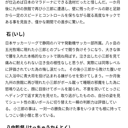
が仕込めば日本のマラドーナにできる逸材だったと惜しんだ。一か月
後に九州の旅館で再び小三郎に遭遇し、壁に残ったボールの跡と足跡
から一定のスピードとコントロールを保ちながら蹴る高度なキックで
ある事を見抜き、僅かな期間での進歩に驚いた。
石
(いし)
日本サッカーリーグで静岡のハマヤ発動機サッカー部所属。八ヶ岳の
五光牧場に現れた小三郎とのプレイで競り負けそうになり、大きな体
で腰を入れた本格的なカットで跳ね飛ばす。泣き出した小三郎を見て
痛みに耐えられない泣き虫の根性なしと思うが、実際には同等レベル
に評価されていた為の悔し涙だった。 その後小三郎から敗けた腹いせ
に入浴中に青大将を投げ込まれる嫌がらせを受けてしまう。一か月後
九州の旅館に再び現れた小三郎がボール蹴って睡眠の邪魔をした為に
怒鳴り込むと、顔に目掛けてボールを蹴られ、不意を突いてとっさに
ヘディングで返す実力を見せた。取り逃がしたものの、自分の姿を見
てシュート性の高いボールに切り替えた一瞬の判断力は評価してい
る。 小三郎の事は、一対一の勝負に負けた事をいつまでも根に持って
しつこい狼小僧と思っている。
八中監督
(はっちゅうかんとく)