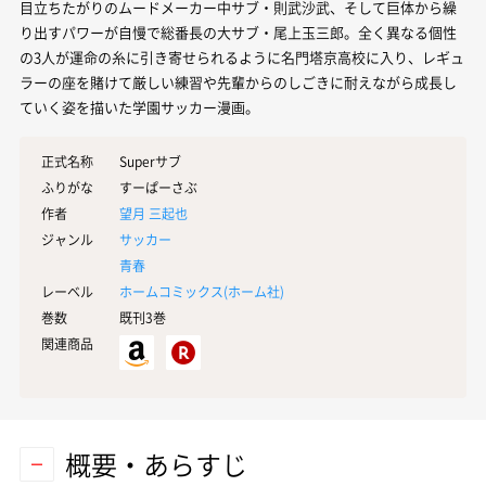
目立ちたがりのムードメーカー中サブ・則武沙武、そして巨体から繰
り出すパワーが自慢で総番長の大サブ・尾上玉三郎。全く異なる個性
の3人が運命の糸に引き寄せられるように名門塔京高校に入り、レギュ
ラーの座を賭けて厳しい練習や先輩からのしごきに耐えながら成長し
ていく姿を描いた学園サッカー漫画。
正式名称
Superサブ
ふりがな
すーぱーさぶ
作者
望月 三起也
ジャンル
サッカー
青春
レーベル
ホームコミックス(
ホーム社
)
巻数
既刊3巻
関連商品
概要・あらすじ