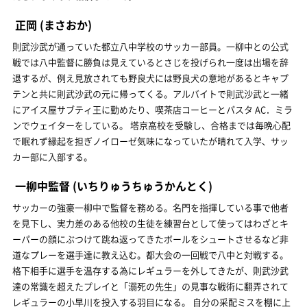
正岡
(まさおか)
則武沙武が通っていた都立八中学校のサッカー部員。一柳中との公式
戦では八中監督に勝負は見えているとさじを投げられ一度は出場を辞
退するが、例え見放されても野良犬には野良犬の意地があるとキャプ
テンと共に則武沙武の元に帰ってくる。アルバイトで則武沙武と一緒
にアイス屋サブティ王に勤めたり、喫茶店コーヒーとパスタ AC．ミラ
ンでウェイターをしている。 塔京高校を受験し、合格までは毎晩心配
で眠れず縁起を担ぎノイローゼ気味になっていたが晴れて入学、サッ
カー部に入部する。
一柳中監督
(いちりゅうちゅうかんとく)
サッカーの強豪一柳中で監督を務める。名門を指揮している事で他者
を見下し、実力差のある他校の生徒を練習台として使ってはわざとキ
ーパーの顔にぶつけて跳ね返ってきたボールをシュートさせるなど非
道なプレーを選手達に教え込む。都大会の一回戦で八中と対戦する。
格下相手に選手を温存する為にレギュラーを外してきたが、則武沙武
達の常識を超えたプレイと「溺死の先生」の見事な戦術に翻弄されて
レギュラーの小早川を投入する羽目になる。 自分の采配ミスを棚に上