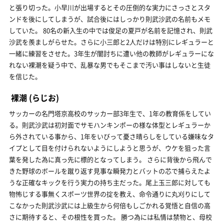
と張り切った。小早川が出場するとその圧倒的な実力にさっさとスタ
ンドを後にしてしまうが、試合後にはしっかり則武沙武の名前もメモ
していた。 80名の新入生の中では俊足の夏戸が名前を記憶され、則武
沙武を羨ましがらせた。さらに小三郎と2人だけは特別にレギュラーと
一緒に練習をさせた。3年生が闇討ちに遭い他の教師がレギュラーにな
れない裸潮を疑う中で、乱暴な男でもそこまで汚い事はしないと生徒
を信じた。
裸潮
(らじお)
サッカーの名門塔京高校のサッカー部3年生で、1年の教育係をしてい
る。則武沙武は初対面でサモハンキンポーの様な体型とレギュラーか
ら外されている事から、1年をいびって憂さ晴らしをしている嫌味なタ
イプとして目を付けられないようにしようと思うが、ウケを狙った言
葉を発した為に真っ先に標的となってしまう。 さらに背後から飛んで
きた野球のボールを蹴り返す見事な瞬発力とバットの芯で捕らえたよ
うな正確なキックを行う実力の持ち主だった。尾上玉三郎に対しても
物怖じする事無くスポーツ世界の掟を教え、命令通りに丸刈りにして
こなかった則武沙武には上級生から何倍もしごかれる覚悟と自信の高
さに期待すると、その根性を買った。 勝つ為には私情は禁物と、母校