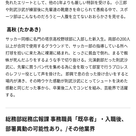
免れたエリートとして、他の1年よりも厳しい特訓を受ける。 小三郎
や則武沙武が練習後に先輩達の靴磨きを命じられて愚痴る中で、スポ
ーツ部はこんなものだろうと一人腹を立てないおおらかさを見せる。
高秋
(たかあき)
サッカー同様に名門の塔京高校野球部に入部した新入生。両部の200人
以上が合同で使用するグラウンドで、サッカー部の指導している所へ
打球を拾いに来た為に裸潮に絡まれ、とっさに貧血で倒れ、まるで蜘
蛛が死んだふりをするような手で切り抜ける。元演劇部だった則武沙
武に、先輩に買うパン代を集める為に金を取って部室で行うプロレス
のレフリー役として声を掛けた。 即興で息の合った掛け合いをすると
場内が沸き、その時ウケた感動が則武沙武にとってシュートを決めた
感動と同じだった事から、卒業後二人でコンビを組み、芸能界で活躍
する。
総務部総務広報課 事務職員「既卒者」・入職後、
部署異動の可能性あり。/その他業界