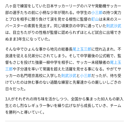
八ヶ岳で練習をしていた日本サッカーリーグのハマヤ発動機サッカー
部の選手たちの前に小柄な少年が現れる。中学生の
小三郎
の持つ実力
とプロを相手に競り負けて涙を見せる根性に監督の
釘山
は未来のスー
パースターの素質を見出す。同じ頃東京の中学に通っていた
則武沙武
は、目立ちたがりの性格が監督に認められずほとんど試合に出場でき
ぬまま3年生になっていた。
そんな中でひょんな事から地元の総番長
尾上玉三郎
に惚れ込まれ、不
良達を従える兄弟分にされてしまう。そして中学最後の公式戦で、監
督もさじを投げた強豪一柳中学を相手に、サッカー未経験者の
尾上玉
三郎
や子分達を率いて常識を超えた活躍を見せる事になる。やがてサ
ッカーの名門塔京高校に入学した
則武沙武
と
小三郎
だったが、待ち受
けていたのは休む事のない過酷な練習と先輩達からの厳しいしごきの
日々だった。
3人がそれぞれの持ち味を活かしつつ、全国から集まった80人もの新入
生とのし烈なレギュラー争いを繰り広げながら成長していき、チーム
を勝利へと導いていく。