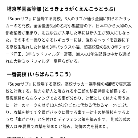
塔京学園高等部
(とうきょうがくえんこうとうぶ)
『Superサブ』に登場する高校。3人のサブが通う全国に知られたサッ
カーの名門校。全国優勝3回の名将小熊監督の下、日本中から大物の入
部希望者が集まり、則武沙武が入学した年には新入生が80人にもなっ
た。その中の一握りとなるレギュラーには、強烈なヘッドを武器にす
る高校生離れした体格の3年バックス小猫、超高校級の鋭い3年フォワ
ード汗田、3年ミッドフィルダー宮藤、80人の1年生部員の中から選ば
れた大物ミッドフィルダー夏戸らがいる。
一番高校
(いちばんこうこう)
『Superサブ』に登場する高校。高校サッカー選手権の4回戦で塔京高
校と対戦する。強力な新人と噂される小三郎の秘密特訓を偵察する。
反復練習から左ウィングである事が分かり、対策として体力を奪う為
に一対一のマークをせず10人が1分ごとに代わる代わるマークに当た
り、攻撃を捨てて全員がバックに徹する事で一対十の格闘技をするよ
うな「車がかり」と名付けたディフェンス策を編み出す。 則武沙武の
投入はPK要員で攻撃を諦めたと読み、防御の力を弱めた。