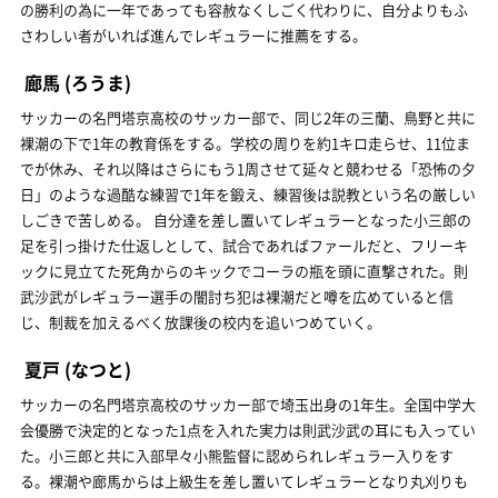
の勝利の為に一年であっても容赦なくしごく代わりに、自分よりもふ
さわしい者がいれば進んでレギュラーに推薦をする。
廊馬
(ろうま)
サッカーの名門塔京高校のサッカー部で、同じ2年の三蘭、鳥野と共に
裸潮の下で1年の教育係をする。学校の周りを約1キロ走らせ、11位ま
でが休み、それ以降はさらにもう1周させて延々と競わせる「恐怖の夕
日」のような過酷な練習で1年を鍛え、練習後は説教という名の厳しい
しごきで苦しめる。 自分達を差し置いてレギュラーとなった小三郎の
足を引っ掛けた仕返しとして、試合であればファールだと、フリーキ
ックに見立てた死角からのキックでコーラの瓶を頭に直撃された。則
武沙武がレギュラー選手の闇討ち犯は裸潮だと噂を広めていると信
じ、制裁を加えるべく放課後の校内を追いつめていく。
夏戸
(なつと)
サッカーの名門塔京高校のサッカー部で埼玉出身の1年生。全国中学大
会優勝で決定的となった1点を入れた実力は則武沙武の耳にも入ってい
た。小三郎と共に入部早々小熊監督に認められレギュラー入りをす
る。裸潮や廊馬からは上級生を差し置いてレギュラーとなり丸刈りも