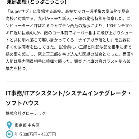
東部高校
(とうぶこうこう)
『Superサブ』に登場する高校。高校サッカー選手権の準決勝で塔京
高校と対戦する。九州から来た新人小三郎の秘密特訓を偵察した。コ
ンピューターと呼ばれるキャプテン西乃の指示により、190センチ100
キロ近い巨漢4人が、敵のゴール前でキーパー相手に飛び上がりシュー
トと共に崩れ落ちて襲い掛かってくる「ナイアガラ落とし」を武器に
多くの故障者を出してきた。 試合前に小三郎と則武沙武を相手に街で
揉め事を起こし、尾上玉三郎を巻き込んだ因縁の試合となった。巨漢4
人組は暴力団員相手に喧嘩で勝った。頭突きは車の窓ガラスを割る破
壊力を持つ。
IT事務/ITアシスタント/システムインテグレータ・
ソフトハウス
株式会社グローテック
東京都 中央区
年収300万円～420万円