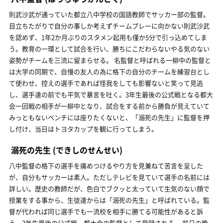
則武沙武が通っていた都立八中学校の国語教師でサッカー部の監督。
目立ちたがりで自分の事しか考えずチームプレーに向かない則武沙武
を認めず、1年2か月ぶりのスタメン起用も僅か5分で引っ込めてしま
う。教育の一環として試合を行い、勝ちにこだわらないやる気のない
姿勢がチームを三流に留まらせる。 名監督と呼ばれる一柳中の監督と
は大学の同期で、自慢の友人の為に格下の自分のチームを練習台とし
て使わせ、控えの選手であれば怪我をしても影響ないと笑って見逃
し、選手達の前でも平気で暴言を吐く。3年生最後の公式戦となる都大
会一回戦の相手が一柳中となり、試合をする前から勝負が見えていて
みっともないベンチには座りたくないと、「溺死の先生」に監督を押
し付け、当日はトヨタカップを観に行ってしまう。
溺死の先生
(できしのせんせい)
八中監督の格下の選手を痛めつけるやり方を見兼ねて苦言を呈した
が、自分もサッカーは素人。ただしテレビを見ていて選手の名前には
詳しい。歴史の教師だが、色白でブクッと太っていて生気のない顔で
授業をする事から、生徒達からは「溺死の先生」と呼ばれている。監
督が代われば同じ選手でも一流校を相手に勝てる可能性があると訴
え、3年生最後の公式戦、都大会の監督として登録される。 前日の晩