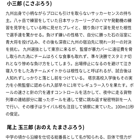
小三郎
(こさぶろう)
九州出身で小柄ながらプロにも引けを取らないサッカーセンスの持ち
主。八ヶ岳で練習をしていた日本サッカーリーグのハマヤ発動機の練
習を見学をしている時に見せたプレイと、競り負けて涙を見せた根性
で選手達を驚かせる。負けず嫌いの性格で、自分に勝った石の浴室に
青大将を投げ込み、その後も深夜に九州の宿泊先に現れ一対一の対決
を挑む。 九州選抜として東京に来るが、監督が暴力バーに遠征費を脅
し取られた為にチームはろくな食事も取れず、準々決勝でスタミナ切
れとなり惨めな負け方をしてしまう。出場停止になるのを避けて泣き
寝入りをした為チームメイトからは根性なしと呼ばれるが、試合後は
人知れずしっかりと落とし前をつけている。 塔京高校入学後もその実
力を小熊監督に認められ入部早々に1年でレギュラー入りを果たす。ボ
ールの速さと針の穴を通すコントロールを活かして、夜中に走る貨物
列車の連結部分に蹴ったボールを通して壁に跳ね返す秘密特訓を一人
で行い、その様子はライバル校も注目して偵察に来ていた。100m11秒
の俊足。
尾上 玉三郎
(おのえ たまさぶろう)
中学の頃から沿線を仕切る総番長として名が知られる、巨体で怪力が