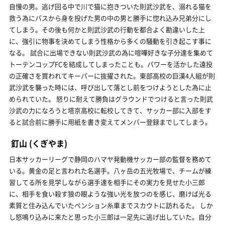
自慢の男。逃げ回る中で川で猫に抱きついた則武沙武を、溺れる猫を
救う為にバスから身を投げた男の中の男と勝手に惚れ込み兄弟分にし
てしまう。その後も何かと則武沙武の行動を都合よく勘違いした上
に、強引に物事を決めてしまう性格から多くの騒動を引き起こす事に
なる。 試合に出場できない則武沙武の為に喧嘩好きな子分達を集めて
トーテンコップFCを結成してしまったことも。パワーを活かした遠投
の正確さを買われてキーパーに抜擢された。東部高校の巨漢4人組が則
武沙武を襲った時には、呼び出して落とし前をつけようとした為に止
められていた。 怒りに耐えて勝負はグラウンドでつけると言った則武
沙武の力になろうと塔京高校に転校してきて、サッカー部に入部をす
ると試合前に勝手に用紙を書き変えてメンバー登録までしてしまう。
釘山
(くぎやま)
日本サッカーリーグで静岡のハマヤ発動機サッカー部の監督を務めて
いる。黄金の足と言われた名選手。八ヶ岳の五光牧場で、チームが練
習してる所を見学しながら選手達を相手にその実力を見せた小三郎
に、相手を食い殺す狼の眼ような強い光を放つのを感じ、磨けば光る
素質と住み込んでいたペンション糸車までスカウトに訪れるた。 しか
し怒鳴り込みに来たと思った小三郎は一足先に逃げ出していた。自分