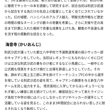
に徹夜でサッカーの本を読破して研究するが、試合当初は則武沙武達
から試合をする為だけの名目上の監督として全く当てにされていなか
った。幻の城壁、ハンニバルのアルプス越え、明智光秀作戦など歴史
の時間の様なネーミングの数々の奇襲を考案し、さらに天候や芝の具
合まで計算に入れた戦術で見事な成果を上げた為、観客の不良達も涙
を流す程の感動的な試合となった。
海音寺
(かいおんじ)
則武沙武が通っていた都立八中学校で予選敗退常連の弱小サッカー部
のキャプテンをしていた。当初はレギュラーにもなれないくせに口だ
けは立派な則武沙武の事をのけ者にするなど小馬鹿にし、一柳中との
公式戦も怪我をするだけ損だと出場を辞退しようとしていた。その
後、諦めずに尾上玉三郎に声を掛けてトーテンコップFCの中から選手
を探している則武沙武の姿を見て、キャプテンの腕章を与え新生八中
チームを託し協力をする。 塔京高校に入学してからはレギュラーにな
れず厳しい練習に耐え続けていたが、練習試合にやって来たライジン
グ高校で中学の頃にはパッとしなかったマツやペッカーが選手として
活躍している姿を見ると、このまま3年間試合に出られない苦しさに耐
えきれなくなり転校していく。