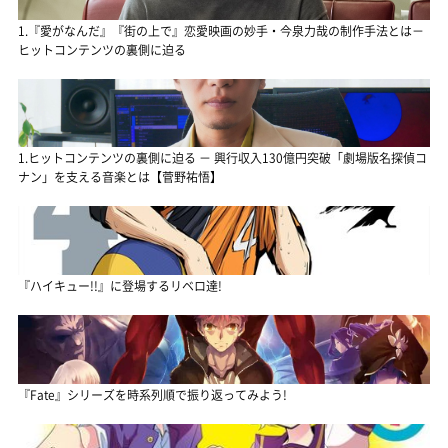
1.『愛がなんだ』『街の上で』恋愛映画の妙手・今泉力哉の制作手法とは－
ヒットコンテンツの裏側に迫る
1.ヒットコンテンツの裏側に迫る － 興行収入130億円突破「劇場版名探偵コ
ナン」を支える音楽とは【菅野祐悟】
『ハイキュー!!』に登場するリベロ達!
『Fate』シリーズを時系列順で振り返ってみよう!