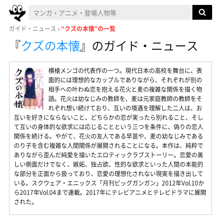
ガイド・ニュース
“クズの本懐”の一覧
『
クズの本懐
』
のガイド・ニュース
横槍メンゴの代表作の一つ。現代日本の高校を舞台に、表
面的には理想的なカップルでありながら、それぞれが別の
相手への叶わぬ恋を抱える花火と麦の複雑な関係を描く物
語。花火は幼なじみの教師を、麦は元家庭教師の教師をそ
れぞれ想い続けており、互いの境遇を理解した二人は、お
互いを好きにならないこと、どちらかの恋が実ったら別れること、そし
て互いの身体的な欲求には応じることという三つを条件に、偽りの恋人
関係を続ける。やがて、花火の友人である早苗や、麦の幼なじみである
のり子を含む複雑な人間関係が展開されることになる。本作は、純粋で
ありながら歪んだ純愛を描いたエロティックラブストーリー。恋愛の美
しい側面だけでなく、嫉妬、独占欲、性的な欲求といった人間の本能的
な部分を正面から扱っており、恋愛の理想化されない現実を描き出して
いる。スクウェア・エニックス「月刊ビッグガンガン」2012年Vol.10か
ら2017年Vol.04まで連載。2017年にテレビアニメとテレビドラマに展開
された。