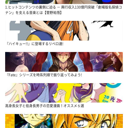
1.ヒットコンテンツの裏側に迫る － 興行収入130億円突破「劇場版名探偵コ
ナン」を支える音楽とは【菅野祐悟】
『ハイキュー!!』に登場するリベロ達!
『Fate』シリーズを時系列順で振り返ってみよう!
高身長女子と低身長男子の恋愛漫画！オススメ５選