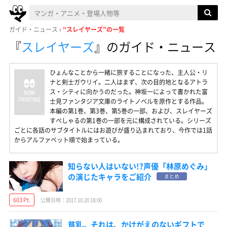
ガイド・ニュース
“スレイヤーズ”の一覧
『
スレイヤーズ
』
のガイド・ニュース
ひょんなことから一緒に旅することになった、主人公・リ
ナと剣士ガウリイ。二人はまず、次の目的地となるアトラ
ス・シティに向かうのだった。神坂一によって書かれた富
士見ファンタジア文庫のライトノベルを原作とする作品。
本編の第1巻、第3巻、第5巻の一部、および、スレイヤーズ
すぺしゃるの第1巻の一部を元に構成されている。シリーズ
ごとに各話のサブタイトルにはお遊びが盛り込まれており、今作では1話
からアルファベット順で始まっている。
知らない人はいない!?声優「林原めぐみ」
の演じたキャラをご紹介
まとめ
603 Pt.
公開日時：2017.10.20 18:00
貧乳。それは、かけがえのないギフトで