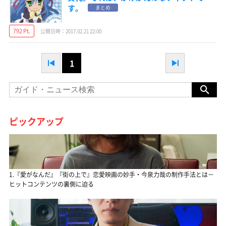
す。
まとめ
792 Pt.
公開日時：2017.02.21 22:00
1
ピックアップ
1.『愛がなんだ』『街の上で』恋愛映画の妙手・今泉力哉の制作手法とは－
ヒットコンテンツの裏側に迫る