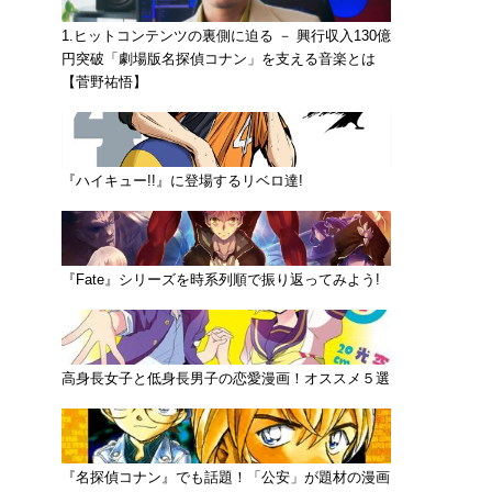
1.ヒットコンテンツの裏側に迫る － 興行収入130億
円突破「劇場版名探偵コナン」を支える音楽とは
【菅野祐悟】
『ハイキュー!!』に登場するリベロ達!
『Fate』シリーズを時系列順で振り返ってみよう!
高身長女子と低身長男子の恋愛漫画！オススメ５選
『名探偵コナン』でも話題！「公安」が題材の漫画