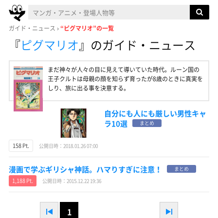
ガイド・ニュース
“ピグマリオ”の一覧
『
ピグマリオ
』
のガイド・ニュース
まだ神々が人々の目に見えて導いていた時代。ルーン国の
王子クルトは母親の顔を知らず育ったが8歳のときに真実を
しり、旅に出る事を決意する。
自分にも人にも厳しい男性キャ
ラ10選
まとめ
158 Pt.
公開日時：2018.01.26 07:00
漫画で学ぶギリシャ神話。ハマりすぎに注意！
まとめ
1,188 Pt.
公開日時：2015.12.22 19:36
1