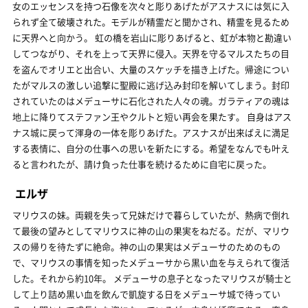
女のエッセンスを持つ石像を次々と彫りあげたがアスナスには気に入
られず全て破壊された。モデルが精霊だと聞かされ、精霊を見るため
に天界へと向かう。 虹の橋を岩山に彫りあげると、虹が本物と勘違い
してつながり、それを上って天界に侵入。天界を守るマルスたちの目
を盗んでオリエと出合い、大量のスケッチを描き上げた。帰途につい
たがマルスの激しい追撃に聖殿に逃げ込み封印を解いてしまう。封印
されていたのはメデューサに石化された人々の魂。ガラティアの魂は
地上に降りてステファン王やクルトと短い再会を果たす。 自身はアス
ナス城に戻って渾身の一体を彫りあげた。アスナスが出来ばえに満足
する表情に、自分の仕事への思いを新たにする。希望をなんでも叶え
ると言われたが、請け負った仕事を続けるために自宅に戻った。
エルザ
マリウスの妹。両親を失って兄妹だけで暮らしていたが、熱病で倒れ
て最後の望みとしてマリウスに神の山の果実をねだる。だが、マリウ
スの帰りを待たずに絶命。神の山の果実はメデューサのためのもの
で、マリウスの事情を知ったメデューサから黒い血を与えられて復活
した。それから約10年。 メデューサの息子となったマリウスが騎士と
して上り詰め黒い血を飲んで凱旋する日をメデューサ城で待ってい