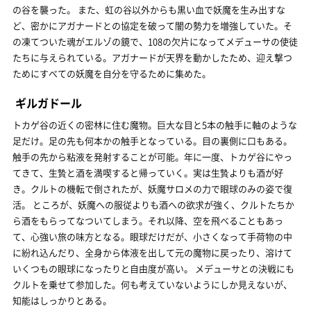
の谷を襲った。 また、虹の谷以外からも黒い血で妖魔を生み出すな
ど、密かにアガナードとの協定を破って闇の勢力を増強していた。そ
の凍てついた魂がエルゾの鏡で、108の欠片になってメデューサの使徒
たちに与えられている。アガナードが天界を動かしたため、迎え撃つ
ためにすべての妖魔を自分を守るために集めた。
ギルガドール
トカゲ谷の近くの密林に住む魔物。巨大な目と5本の触手に軸のような
足だけ。足の先も何本かの触手となっている。目の裏側に口もある。
触手の先から粘液を発射することが可能。年に一度、トカゲ谷にやっ
てきて、生贄と酒を満喫すると帰っていく。実は生贄よりも酒が好
き。クルトの機転で倒されたが、妖魔サロメの力で眼球のみの姿で復
活。 ところが、妖魔への服従よりも酒への欲求が強く、クルトたちか
ら酒をもらってなついてしまう。それ以降、空を飛べることもあっ
て、心強い旅の味方となる。眼球だけだが、小さくなって手荷物の中
に紛れ込んだり、全身から体液を出して元の魔物に戻ったり、溶けて
いくつもの眼球になったりと自由度が高い。 メデューサとの決戦にも
クルトを乗せて参加した。何も考えていないようにしか見えないが、
知能はしっかりとある。