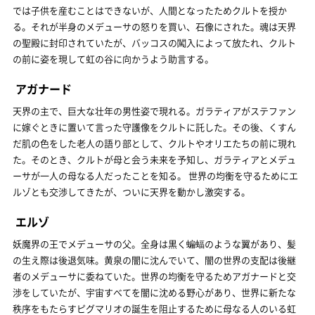
では子供を産むことはできないが、人間となったためクルトを授か
る。それが半身のメデューサの怒りを買い、石像にされた。魂は天界
の聖殿に封印されていたが、バッコスの闖入によって放たれ、クルト
の前に姿を現して虹の谷に向かうよう助言する。
アガナード
天界の主で、巨大な壮年の男性姿で現れる。ガラティアがステファン
に嫁ぐときに置いて言った守護像をクルトに託した。その後、くすん
だ肌の色をした老人の語り部として、クルトやオリエたちの前に現れ
た。そのとき、クルトが母と会う未来を予知し、ガラティアとメデュ
ーサが一人の母なる人だったことを知る。 世界の均衡を守るためにエ
ルゾとも交渉してきたが、ついに天界を動かし激突する。
エルゾ
妖魔界の王でメデューサの父。全身は黒く蝙蝠のような翼があり、髪
の生え際は後退気味。黄泉の闇に沈んでいて、闇の世界の支配は後継
者のメデューサに委ねていた。世界の均衡を守るためアガナードと交
渉をしていたが、宇宙すべてを闇に沈める野心があり、世界に新たな
秩序をもたらすピグマリオの誕生を阻止するために母なる人のいる虹