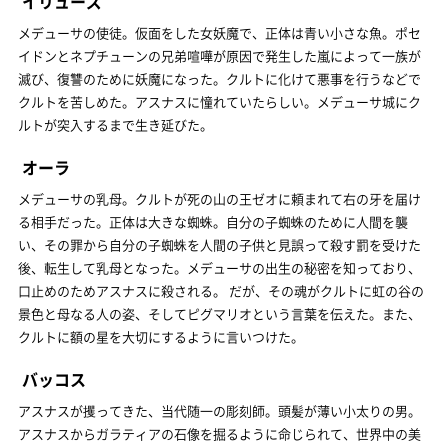
イリューズ
メデューサの使徒。仮面をした女妖魔で、正体は青い小さな魚。ポセ
イドンとネプチューンの兄弟喧嘩が原因で発生した嵐によって一族が
滅び、復讐のために妖魔になった。クルトに化けて悪事を行うなどで
クルトを苦しめた。アスナスに憧れていたらしい。メデューサ城にク
ルトが突入するまで生き延びた。
オーラ
メデューサの乳母。クルトが死の山の王ゼオに頼まれて右の牙を届け
る相手だった。正体は大きな蜘蛛。自分の子蜘蛛のために人間を襲
い、その罪から自分の子蜘蛛を人間の子供と見誤って殺す罰を受けた
後、転生して乳母となった。メデューサの出生の秘密を知っており、
口止めのためアスナスに殺される。 だが、その魂がクルトに虹の谷の
景色と母なる人の姿、そしてピグマリオという言葉を伝えた。また、
クルトに額の星を大切にするように言いつけた。
バッコス
アスナスが攫ってきた、当代随一の彫刻師。頭髪が薄い小太りの男。
アスナスからガラティアの石像を掘るように命じられて、世界中の美