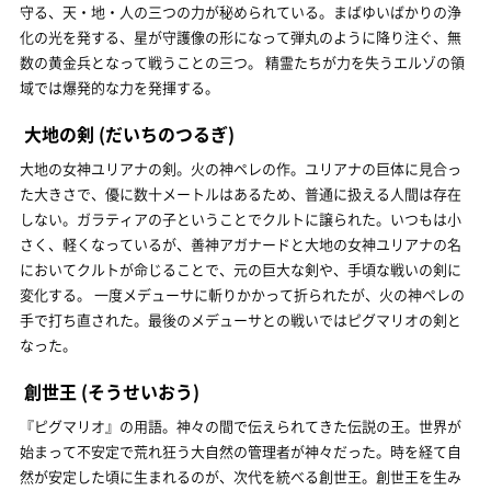
守る、天・地・人の三つの力が秘められている。まばゆいばかりの浄
化の光を発する、星が守護像の形になって弾丸のように降り注ぐ、無
数の黄金兵となって戦うことの三つ。 精霊たちが力を失うエルゾの領
域では爆発的な力を発揮する。
大地の剣
(だいちのつるぎ)
大地の女神ユリアナの剣。火の神ペレの作。ユリアナの巨体に見合っ
た大きさで、優に数十メートルはあるため、普通に扱える人間は存在
しない。ガラティアの子ということでクルトに譲られた。いつもは小
さく、軽くなっているが、善神アガナードと大地の女神ユリアナの名
においてクルトが命じることで、元の巨大な剣や、手頃な戦いの剣に
変化する。 一度メデューサに斬りかかって折られたが、火の神ペレの
手で打ち直された。最後のメデューサとの戦いではピグマリオの剣と
なった。
創世王
(そうせいおう)
『ピグマリオ』の用語。神々の間で伝えられてきた伝説の王。世界が
始まって不安定で荒れ狂う大自然の管理者が神々だった。時を経て自
然が安定した頃に生まれるのが、次代を統べる創世王。創世王を生み