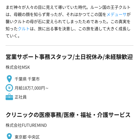
まだ神々が人々の目に見えて導いていた時代。ルーン国の王子クルト
は、母親の顔を知らず育ったが、それはかつてこの国を
メデューサ
が
襲いクルトの母が石に変えられてしまったためであった。この真実を
知った
クルト
は、旅に出る事を決意し、この旅を通して大きく成長し
ていく。
営業サポート事務スタッフ/土日祝休み/未経験歓迎
株式会社MSK
千葉県 千葉市
月給18万7,000円～
正社員
クリニックの医療事務/医療・福祉・介護サービス
株式会社FUTUREMIND
東京都 中央区