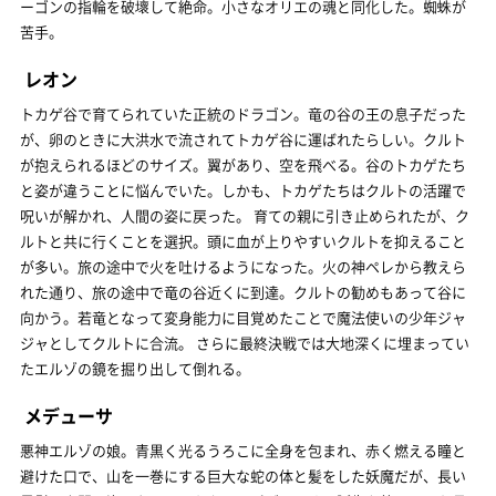
ーゴンの指輪を破壞して絶命。小さなオリエの魂と同化した。蜘蛛が
苦手。
レオン
トカゲ谷で育てられていた正統のドラゴン。竜の谷の王の息子だった
が、卵のときに大洪水で流されてトカゲ谷に運ばれたらしい。クルト
が抱えられるほどのサイズ。翼があり、空を飛べる。谷のトカゲたち
と姿が違うことに悩んでいた。しかも、トカゲたちはクルトの活躍で
呪いが解かれ、人間の姿に戻った。 育ての親に引き止められたが、ク
ルトと共に行くことを選択。頭に血が上りやすいクルトを抑えること
が多い。旅の途中で火を吐けるようになった。火の神ペレから教えら
れた通り、旅の途中で竜の谷近くに到達。クルトの勧めもあって谷に
向かう。若竜となって変身能力に目覚めたことで魔法使いの少年ジャ
ジャとしてクルトに合流。 さらに最終決戦では大地深くに埋まってい
たエルゾの鏡を掘り出して倒れる。
メデューサ
悪神エルゾの娘。青黒く光るうろこに全身を包まれ、赤く燃える瞳と
避けた口で、山を一巻にする巨大な蛇の体と髪をした妖魔だが、長い