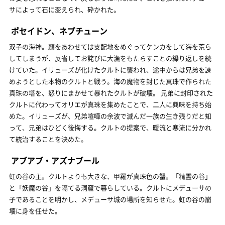
サによって石に変えられ、砕かれた。
ポセイドン、ネプチューン
双子の海神。顔をあわせては支配地をめぐってケンカをして海を荒ら
してしまうが、反省してお詫びに大漁をもたらすことの繰り返しを続
けていた。イリューズが化けたクルトに襲われ、途中からは兄弟を諫
めようとした本物のクルトと戦う。海の魔物を封じた真珠で作られた
真珠の塔を、怒りにまかせて暴れたクルトが破壊。 兄弟に封印された
クルトに代わってオリエが真珠を集めたことで、二人に興味を持ち始
めた。イリューズが、兄弟喧嘩の余波で滅んだ一族の生き残りだと知
って、兄弟はひどく後悔する。クルトの提案で、暖流と寒流に分かれ
て統治することを決めた。
アブアブ・アズナブール
虹の谷の主。クルトよりも大きな、甲羅が真珠色の蟹。「精霊の谷」
と「妖魔の谷」を隔てる洞窟で暮らしている。クルトにメデューサの
子であることを明かし、メデューサ城の場所を知らせた。虹の谷の崩
壊に身を任せた。