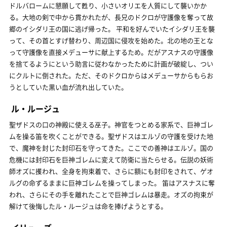
ドルバロームに懇願して甦り、小さいオリエを人質にして襲いかか
る。大地の剣で中から貫かれたが、長兄のドクロが守護像を奪って故
郷のイシダリ王の国に逃げ帰った。 平和を好んでいたイシダリ王を襲
って、その首とすげ替わり、周辺国に侵攻を始めた。北の地の王とな
って守護像を直接メデューサに献上するため。だがアスナスの守護像
を捨てるようにという助言に従わなかったために計画が破綻し、つい
にクルトに倒された。ただ、そのドクロからはメデューサからもらお
うとしていた黒い血が流れ出していた。
ル・ルージュ
聖ザドスの口の神殿に使える巫子。神官をつとめる家系で、巨神ゴレ
ムを操る笛を吹くことができる。聖ザドスはエルゾの守護を受けた地
で、魔神を封じた封印石を守ってきた。ここでの善神はエルゾ。国の
危機には封印石を巨神ゴレムに変えて防衛に当たらせる。伝説の妖術
師オズに攫われ、全身を拘束着で、さらに額にも封印をされて、ゲオ
ルグの命ずるままに巨神ゴレムを操ってしまった。 笛はアスナスに奪
われ、さらにその手を離れたことで巨神ゴレムは暴走。オズの拘束が
解けて後悔したル・ルージュは命を捧げようとする。