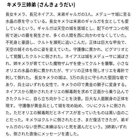
キメラ三姉弟
(さんきょうだい)
長女キメラ、長兄ネイアス、末弟ギャルガの3人。メデューサ城に至る
水晶の原を守っている。長女キメラは末弟のギャルガを女としても愛
しているという。ギャルガは天空の城を居城とし、配下のザコンの呪
術で迷いの霧を発生させ、多くの人間を西に向かわせなくしていた。
不死身と豪語し、クルトを瀕死に追いこんだ。正体は巨大な甲虫で、
天空の城そのものに姿を変えていた。守護像に貫かれ、ピグマリオと
して覚醒したクルトに倒された。ネイアスは城をメデューサに滅ぼさ
れ、姉キメラが育てていた魔物ザムザを使ってクルトを襲撃。小さな
オリエの水晶の剣に貫かれたが、サソリの正体を現しオリエを毒針で
刺して倒れた。 長女キメラの城は、5万の兵士に守られた堅固な砦で
あり、兵士はいずれも女性で、キメラの印で黄金の獅子に変身する。
ネイアスから聞かされたオリエの解毒剤を求めて正面から乗り込んで
きたクルトに、自ら立ち向かうことを決意。巨大な人面獣身の正体を
現す。 守護像が黄金兵として城を攻め始め、ついにクルトに倒され
た。ただオリエの解毒剤だとネイアスが言っていたものは黒い血のこ
とだった。キメラはクルトに倒されたとき、まだ復活できたが、弟ギ
ャルガのいない世界に未練はないと死を選んだという。3姉弟いずれ
も、倒された直後にメッセージを遺した。