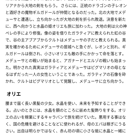
リアナから大地の剣をもらう。 さらには、正統のドラゴンの子レオン
と酒好きの魔物ギルガドールが仲間となるのだった。北の大地でメデ
ューサと遭遇し、立ち向かったが大地の剣を折られ敗退。決意を新た
に、西へ向かうと水晶の姫オリエも旅に加わった。 大地の剣は火の神
ペレの手により修復。像の姿を借りたガラティアに教えられた虹の谷
で、谷の主アブアブからクルトはメデューサの子だと教えられる。真
実を確かめるためにメデューサの居城へと急ぐが、レオンと別れ、ギ
ルガドールは倒され、小さいオリエも敵の手にかかって命を落とす。
メデューサとの戦いが始まると、アガナードとエルゾの戦いも始まっ
た。明かされた真実はガラティアとメデューサはピグマリオの母とな
るはずだった一人の女性ということであった。ガラティアの石像を砕
かれ、クルトはピグマリオとして覚醒し、メデューサに立ち向かう。
オリエ
腰まで届く長い黒髪の少女。水晶を使い、未来を予知することができ
る。占いのときには、水晶を額のところに嵌めた髪飾りをする。オリ
エの占いを稼業にするキャラバンで旅を続けていた。悪用する事はな
く、国の危機を避けることなどに使われるが、母のエバは稼ぎにうる
さい。出自は明らかではなく、赤ん坊の頃に小さな籠に水晶と一緒に