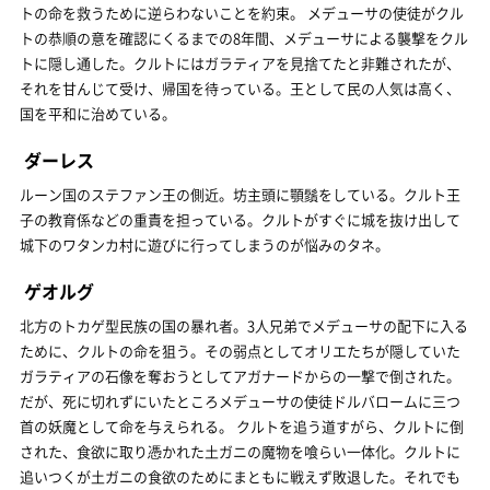
トの命を救うために逆らわないことを約束。 メデューサの使徒がクル
トの恭順の意を確認にくるまでの8年間、メデューサによる襲撃をクル
トに隠し通した。クルトにはガラティアを見捨てたと非難されたが、
それを甘んじて受け、帰国を待っている。王として民の人気は高く、
国を平和に治めている。
ダーレス
ルーン国のステファン王の側近。坊主頭に顎鬚をしている。クルト王
子の教育係などの重責を担っている。クルトがすぐに城を抜け出して
城下のワタンカ村に遊びに行ってしまうのが悩みのタネ。
ゲオルグ
北方のトカゲ型民族の国の暴れ者。3人兄弟でメデューサの配下に入る
ために、クルトの命を狙う。その弱点としてオリエたちが隠していた
ガラティアの石像を奪おうとしてアガナードからの一撃で倒された。
だが、死に切れずにいたところメデューサの使徒ドルバロームに三つ
首の妖魔として命を与えられる。 クルトを追う道すがら、クルトに倒
された、食欲に取り憑かれた土ガニの魔物を喰らい一体化。クルトに
追いつくが土ガニの食欲のためにまともに戦えず敗退した。それでも