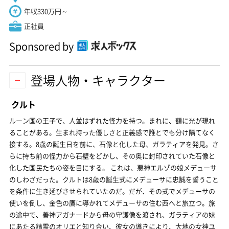
年収330万円～
正社員
Sponsored by
登場人物・キャラクター
クルト
ルーン国の王子で、人並はずれた怪力を持つ。まれに、額に光が現れ
ることがある。生まれ持った優しさと正義感で誰とでも分け隔てなく
接する。8歳の誕生日を前に、石像と化した母、ガラティアを発見。さ
らに持ち前の怪力から石壁をどかし、その奥に封印されていた石像と
化した国民たちの姿を目にする。 これは、悪神エルゾの娘メデューサ
のしわざだった。クルトは8歳の誕生式にメデューサに忠誠を誓うこと
を条件に生き延びさせられていたのだ。だが、その式でメデューサの
使いを倒し、金色の鷹に導かれてメデューサの住む西へと旅立つ。旅
の途中で、善神アガナードから母の守護像を渡され、ガラティアの妹
にあたる精霊のオリエと知り合い、彼女の導きにより、大地の女神ユ