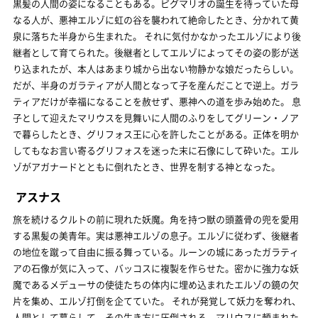
黒髪の人間の姿になることもある。ピグマリオの誕生を待っていた母
なる人が、悪神エルゾに虹の谷を襲われて絶命したとき、分かれて黄
泉に落ちた半身から生まれた。 それに気付かなかったエルゾにより後
継者として育てられた。後継者としてエルゾによってその姿の影が送
り込まれたが、本人はあまり城から出ない物静かな娘だったらしい。
だが、半身のガラティアが人間となって子を産んだことで逆上。ガラ
ティアだけが幸福になることを赦せず、悪神への道を歩み始めた。 息
子として迎えたマリウスを見舞いに人間のふりをしてグリーン・ノア
で暮らしたとき、グリフォス王に心を許したことがある。正体を明か
してもなお言い寄るグリフォスを迷った末に石像にして砕いた。エル
ゾがアガナードとともに倒れたとき、世界を制する神となった。
アスナス
旅を続けるクルトの前に現れた妖魔。角を持つ獣の頭蓋骨の兜を愛用
する黒髪の美青年。実は悪神エルゾの息子。エルゾに従わず、後継者
の地位を蹴って自由に振る舞っている。ルーンの城にあったガラティ
アの石像が気に入って、バッコスに複製を作らせた。密かに強力な妖
魔であるメデューサの使徒たちの体内に埋め込まれたエルゾの鏡の欠
片を集め、エルゾ打倒を企てていた。 それが発覚して妖力を奪われ、
人間として暮らして、その生き方に圧倒される。マリウスに頼まれた