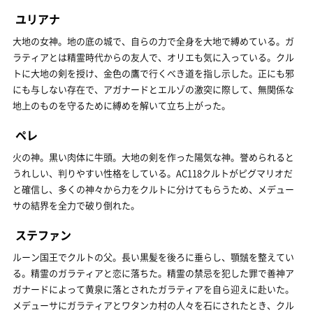
ユリアナ
大地の女神。地の底の城で、自らの力で全身を大地で縛めている。ガ
ラティアとは精霊時代からの友人で、オリエも気に入っている。クル
トに大地の剣を授け、金色の鷹で行くべき道を指し示した。正にも邪
にも与しない存在で、アガナードとエルゾの激突に際して、無関係な
地上のものを守るために縛めを解いて立ち上がった。
ペレ
火の神。黒い肉体に牛頭。大地の剣を作った陽気な神。誉められると
うれしい、判りやすい性格をしている。AC118クルトがピグマリオだ
と確信し、多くの神々から力をクルトに分けてもらうため、メデュー
サの結界を全力で破り倒れた。
ステファン
ルーン国王でクルトの父。長い黒髪を後ろに垂らし、顎鬚を整えてい
る。精霊のガラティアと恋に落ちた。精霊の禁忌を犯した罪で善神ア
ガナードによって黄泉に落とされたガラティアを自ら迎えに赴いた。
メデューサにガラティアとワタンカ村の人々を石にされたとき、クル