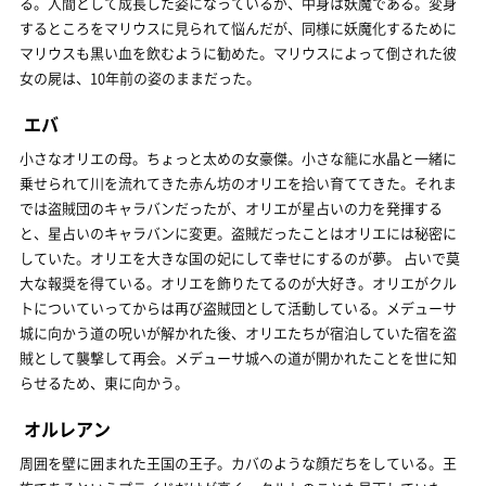
る。人間として成長した姿になっているが、中身は妖魔である。変身
するところをマリウスに見られて悩んだが、同様に妖魔化するために
マリウスも黒い血を飲むように勧めた。マリウスによって倒された彼
女の屍は、10年前の姿のままだった。
エバ
小さなオリエの母。ちょっと太めの女豪傑。小さな籠に水晶と一緒に
乗せられて川を流れてきた赤ん坊のオリエを拾い育ててきた。それま
では盗賊団のキャラバンだったが、オリエが星占いの力を発揮する
と、星占いのキャラバンに変更。盗賊だったことはオリエには秘密に
していた。オリエを大きな国の妃にして幸せにするのが夢。 占いで莫
大な報奨を得ている。オリエを飾りたてるのが大好き。オリエがクル
トについていってからは再び盗賊団として活動している。メデューサ
城に向かう道の呪いが解かれた後、オリエたちが宿泊していた宿を盗
賊として襲撃して再会。メデューサ城への道が開かれたことを世に知
らせるため、東に向かう。
オルレアン
周囲を壁に囲まれた王国の王子。カバのような顔だちをしている。王