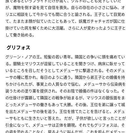
族であるというプライドだけが高く、クルトのことも見下していた
が、魔物を倒す姿を見て自信を喪失。自らの存在の小ささに悩み、オ
リエに相談をして今からでも間に合うと諭される。王子として目覚め
て、たまたま顔が似ていたこともあって、妖魔ガチャチャガが国に仕
掛けていた罠を解くために大活躍。 さらに人が変わったように王子と
して働き始める。
グリフォス
グリーン・ノアの王。短髪の若い青年。隣国との争いに頭を痛めてい
る。銀騎士マリウスが逗留していることを聞きつけ、病床に臥せって
いるところを召しだそうとしてメデューサに撃退される。そのメデュ
ーサの瞳に惹かれ、毎日のように通う。隣国から弟王子との婚儀を持
ちかけられたが、事実上の人質なので悩む。 メデューサから伝染病を
装うための塗り薬を提供され、そのお陰で婚儀の件はなくなった。そ
の仕掛けが露顕して隣国との戦争が始まるが、マリウスの銀仮面をま
とったメデューサの働きもあって大勝。その後、王位を弟に譲って城
を出たメデューサの後を追う。王位を捨てたことを告げると、メデュ
ーサもともに生きたいと答えた。 だが、子供が欲しいと言ったことが
引金になって、メデューサは正体を顕現。それでもグリフォスは、そ
の姿を恐れることなく、戻るように叫んだが、これを拒んだメデュー