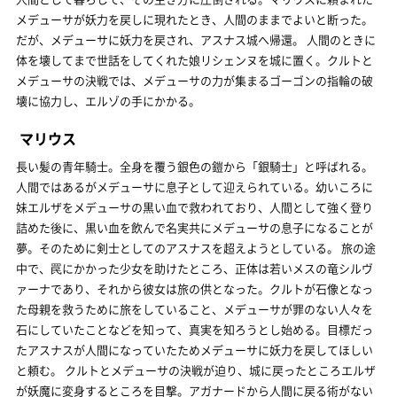
メデューサが妖力を戻しに現れたとき、人間のままでよいと断った。
だが、メデューサに妖力を戻され、アスナス城へ帰還。 人間のときに
体を壊してまで世話をしてくれた娘リシェンヌを城に置く。クルトと
メデューサの決戦では、メデューサの力が集まるゴーゴンの指輪の破
壊に協力し、エルゾの手にかかる。
マリウス
長い髪の青年騎士。全身を覆う銀色の鎧から「銀騎士」と呼ばれる。
人間ではあるがメデューサに息子として迎えられている。幼いころに
妹エルザをメデューサの黒い血で救われており、人間として強く登り
詰めた後に、黒い血を飲んで名実共にメデューサの息子になることが
夢。そのために剣士としてのアスナスを超えようとしている。 旅の途
中で、罠にかかった少女を助けたところ、正体は若いメスの竜シルヴ
ァーナであり、それから彼女は旅の供となった。クルトが石像となっ
た母親を救うために旅をしていること、メデューサが罪のない人々を
石にしていたことなどを知って、真実を知ろうとし始める。目標だっ
たアスナスが人間になっていたためメデューサに妖力を戻してほしい
と頼む。 クルトとメデューサの決戦が迫り、城に戻ったところエルザ
が妖魔に変身するところを目撃。アガナードから人間に戻る術がない