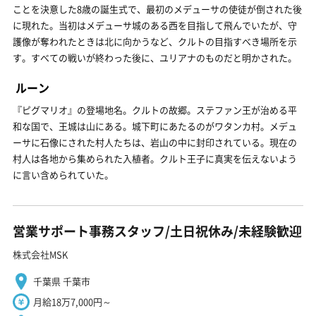
ことを決意した8歳の誕生式で、最初のメデューサの使徒が倒された後
に現れた。当初はメデューサ城のある西を目指して飛んでいたが、守
護像が奪われたときは北に向かうなど、クルトの目指すべき場所を示
す。すべての戦いが終わった後に、ユリアナのものだと明かされた。
ルーン
『ピグマリオ』の登場地名。クルトの故郷。ステファン王が治める平
和な国で、王城は山にある。城下町にあたるのがワタンカ村。メデュ
ーサに石像にされた村人たちは、岩山の中に封印されている。現在の
村人は各地から集められた入植者。クルト王子に真実を伝えないよう
に言い含められていた。
営業サポート事務スタッフ/土日祝休み/未経験歓迎
株式会社MSK
千葉県 千葉市
月給18万7,000円～