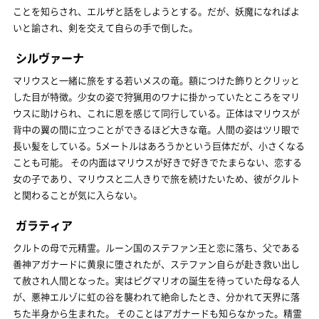
ことを知らされ、エルザと話をしようとする。だが、妖魔になればよ
いと諭され、剣を交えて自らの手で倒した。
シルヴァーナ
マリウスと一緒に旅をする若いメスの竜。額につけた飾りとクリッと
した目が特徴。少女の姿で狩猟用のワナに掛かっていたところをマリ
ウスに助けられ、これに恩を感じて同行している。正体はマリウスが
背中の翼の間に立つことができるほど大きな竜。人間の姿はツリ眼で
長い髪をしている。5メートルはあろうかという巨体だが、小さくなる
ことも可能。 その内面はマリウスが好きで好きでたまらない、恋する
女の子であり、マリウスと二人きりで旅を続けたいため、彼がクルト
と関わることが気に入らない。
ガラティア
クルトの母で元精霊。ルーン国のステファン王と恋に落ち、父である
善神アガナードに黄泉に堕されたが、ステファン自らが赴き救い出し
て赦され人間となった。実はピグマリオの誕生を待っていた母なる人
が、悪神エルゾに虹の谷を襲われて絶命したとき、分かれて天界に落
ちた半身から生まれた。 そのことはアガナードも知らなかった。精霊