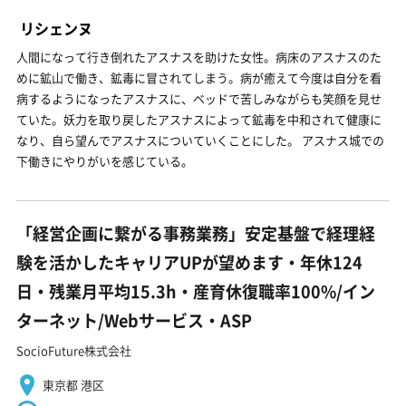
リシェンヌ
人間になって行き倒れたアスナスを助けた女性。病床のアスナスのた
めに鉱山で働き、鉱毒に冒されてしまう。病が癒えて今度は自分を看
病するようになったアスナスに、ベッドで苦しみながらも笑顔を見せ
ていた。妖力を取り戻したアスナスによって鉱毒を中和されて健康に
なり、自ら望んでアスナスについていくことにした。 アスナス城での
下働きにやりがいを感じている。
「経営企画に繋がる事務業務」安定基盤で経理経
験を活かしたキャリアUPが望めます・年休124
日・残業月平均15.3h・産育休復職率100%/イン
ターネット/Webサービス・ASP
SocioFuture株式会社
東京都 港区