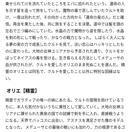
乗せられて川を流れていたところをエバに拾われたという。 運命の人
を示す星を追って旅をしていた。魔物の毒で苦しんでいたクルトを助
け、一度は別れたが、その向かった方向から「運命の星の人」だと確
信。再会を果たした後、共に旅をすることを決意。道中では髪を頭の
左右で三つ編みにしていた。水晶の力で魔物から姿を隠したり、水晶
を剣の形にして戦ったり、かなりの戦力となった。 しばらく大人にな
る夢の実の力で成長したクルトを見て、淡い恋心はハッキリとしたも
のに変わった。大地の女神ユリアナから予言された通り、クルトをか
ばってネイアスの毒を受ける。生き長らえる方法としてメデューサの
血が供されたが、クルトを愛したオリエのまま死ぬことを選んだ。 精
霊のオリエとは同名で、クルトを愛したこと以外に特別な因縁はな
い。
オリエ【精霊】
精霊でガラティアの唯一の妹にあたる。クルトの冒険を助けているう
ちに、本人も気付かないうちに異性として愛していく。大地の女神ユ
リアナに課せられた黄泉の国での試練で剣を手に入れ、直接戦うよう
になる。天界でバッコスに出会い、アスナスを満足させた像のモデル
となった。 メデューサとの最後の戦いにも加わり、力の根源であるゴ