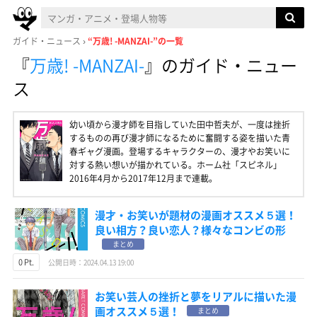
ガイド・ニュース
“万歳! -MANZAI-”の一覧
『
万歳! -MANZAI-
』
のガイド・ニュー
ス
幼い頃から漫才師を目指していた田中哲夫が、一度は挫折
するものの再び漫才師になるために奮闘する姿を描いた青
春ギャグ漫画。登場するキャラクターの、漫才やお笑いに
対する熱い想いが描かれている。ホーム社「スピネル」
2016年4月から2017年12月まで連載。
漫才・お笑いが題材の漫画オススメ５選！
良い相方？良い恋人？様々なコンビの形
まとめ
0 Pt.
公開日時：2024.04.13 19:00
お笑い芸人の挫折と夢をリアルに描いた漫
画オススメ５選！
まとめ