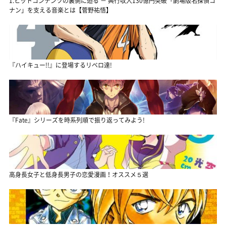
1.ヒットコンテンツの裏側に迫る － 興行収入130億円突破「劇場版名探偵コ
ナン」を支える音楽とは【菅野祐悟】
『ハイキュー!!』に登場するリベロ達!
『Fate』シリーズを時系列順で振り返ってみよう!
高身長女子と低身長男子の恋愛漫画！オススメ５選