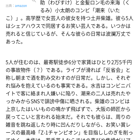
助（わびすけ）と金髪ロン毛の来海（く
出典：
amazon
るみ）小太朗のコンビ「潮来（いた
こ）」。高学歴で女芸人の彼女を持つ土井柴雄。彼ら5人
はシェアハウスで同居するお笑い芸人である。いつかは
売れると信じているが、そんな彼らの日常は波瀾万丈で
あった。
5人が住むのは、最寄駅徒歩6分で家賃はひとり2万5千円
の事故物件（？）である。ライブが滑れば「反省会」と
称し朝まで酒を酌み交わすのが日常だ。しかし、それぞ
れ悩みを抱えているのも事実である。水吉はコンビニバ
イトで客に絡まれ人嫌いに陥り、潮来の二人は売れたや
っかみからSNSで誹謗中傷に晒される。柴雄のコンビは
上京したはいいものの鳴かず飛ばずで、大阪の師匠から
戻ってこいと言われる始末だ。それでも彼らは、周りの
雑音を跳ね返したり時に凹んだりしながら、お笑い賞レ
ースの最高峰「Z-1チャンピオン」を目指ししのぎを削っ