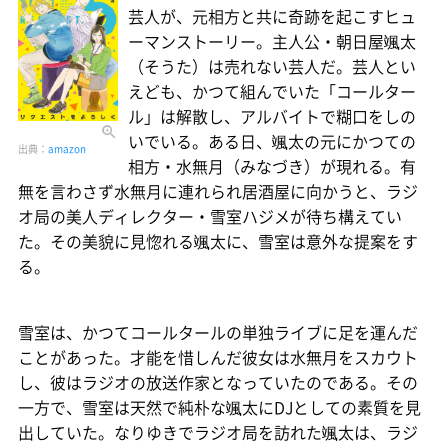
芸人が、元相方と共に奇跡を起こすヒュ
ーマンストーリー。主人公・朝日屋颯太
（そうた）は売れない芸人だ。芸人とい
えども、かつて組んでいた「コールター
ル」は解散し、アルバイトで糊口をしの
いでいる。ある日、颯太の元にかつての
出典：
amazon
相方・水無月（みなづき）が現れる。有
無を言わさず水無月に連れられ居酒屋に向かうと、ラジ
オ局の美人ディレクター・雪室ハジメが待ち構えてい
た。その美貌に見惚れる颯太に、雪室は意外な提案をす
る。
雪室は、かつてコールタールの単独ライブに足を運んだ
ことがあった。才能を惜しんだ彼女は水無月をスカウト
し、彼はラジオの放送作家となっていたのである。その
一方で、雪室は天然で純朴な颯太にDJとしての素質を見
出していた。なりゆきでラジオ局を訪れた颯太は、ラジ