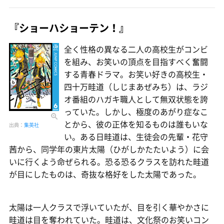
『ショーハショーテン！』
全く性格の異なる二人の高校生がコンビ
を組み、お笑いの頂点を目指すべく奮闘
する青春ドラマ。お笑い好きの高校生・
四十万畦道（しじまあぜみち）は、ラジ
オ番組のハガキ職人として無双状態を誇
っていた。しかし、極度のあがり症なこ
とから、彼の正体を知るものは誰もいな
出典：
集英社
い。ある日畦道は、生徒会の先輩・花守
茜から、同学年の東片太陽（ひがしかたたいよう）に会
いに行くよう命ぜられる。恐る恐るクラスを訪れた畦道
が目にしたものは、奇抜な格好をした太陽であった。
太陽は一人クラスで浮いていたが、目を引く華やかさに
畦道は目を奪われていた。畦道は、文化祭のお笑いコン