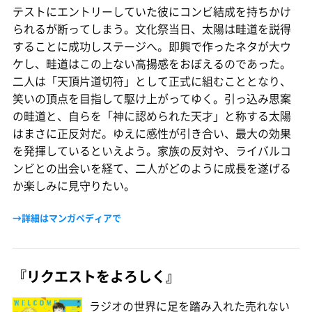
テストにエントリーしていた彼にコンビ結成を持ちかけ
られるが断ってしまう。文化祭当日、太陽は畦道を説得
することに成功しステージへ。即興で作ったネタが大ウ
ケし、畦道はこの上ない高揚感をおぼえるのであった。
二人は「天頂片道切符」として正式に組むこととなり、
笑いの頂点を目指して駆け上がってゆく。引っ込み思案
の畦道と、自らを「神に認められた天才」と称する太陽
はまさに正反対だ。ゆえに感性が引き合い、最大の効果
を発揮しているといえよう。家族の反対や、ライバルコ
ンビとの出会いを経て、二人がどのように成長を遂げる
か楽しみに見守りたい。
→詳細はマンガペディアで
『リクエストをよろしく』
ラジオの世界に足を踏み入れた売れない