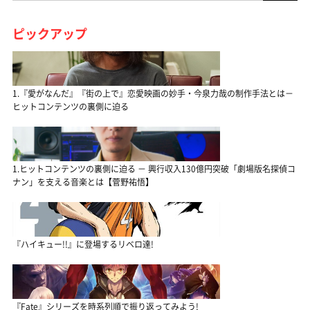
ピックアップ
1.『愛がなんだ』『街の上で』恋愛映画の妙手・今泉力哉の制作手法とは－
ヒットコンテンツの裏側に迫る
1.ヒットコンテンツの裏側に迫る － 興行収入130億円突破「劇場版名探偵コ
ナン」を支える音楽とは【菅野祐悟】
『ハイキュー!!』に登場するリベロ達!
『Fate』シリーズを時系列順で振り返ってみよう!