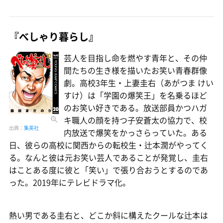
『べしゃり暮らし』
芸人を目指し命を燃やす青年と、その仲
間たちの生き様を描いたお笑い青春群像
劇。高校3年生・上妻圭右（あがつま けい
すけ）は「学園の爆笑王」を名乗るほど
のお笑い好きである。放送部員かつハガ
キ職人の顔を持つ子安蒼太の協力で、校
出典：
集英社
内放送で爆笑をかっさらっていた。ある
日、彼らの高校に関西からの転校生・辻本潤がやってく
る。なんと彼は元お笑い芸人であることが発覚し、圭右
はことある度に彼と「笑い」で張り合おうとするのであ
った。2019年にテレビドラマ化。
熱い男である圭右と、どこか斜に構えたクールな辻本は