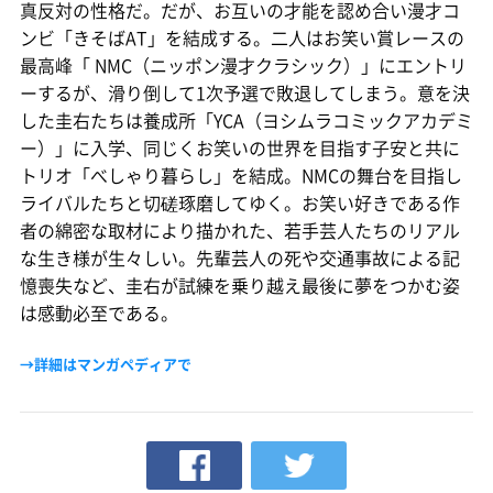
真反対の性格だ。だが、お互いの才能を認め合い漫才コ
ンビ「きそばAT」を結成する。二人はお笑い賞レースの
最高峰「 NMC（ニッポン漫才クラシック）」にエントリ
ーするが、滑り倒して1次予選で敗退してしまう。意を決
した圭右たちは養成所「YCA（ヨシムラコミックアカデミ
ー）」に入学、同じくお笑いの世界を目指す子安と共に
トリオ「べしゃり暮らし」を結成。NMCの舞台を目指し
ライバルたちと切磋琢磨してゆく。お笑い好きである作
者の綿密な取材により描かれた、若手芸人たちのリアル
な生き様が生々しい。先輩芸人の死や交通事故による記
憶喪失など、圭右が試練を乗り越え最後に夢をつかむ姿
は感動必至である。
→詳細はマンガペディアで