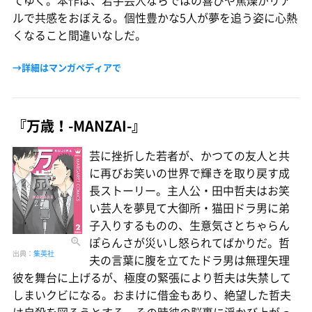
てゆく。本作は、若手芸人ならではの喜びや焦燥がリア
ルで共感をおぼえる。個性豊かな5人が夢を追う姿に心熱
くなること間違いなしだ。
→詳細はマンガペディアで
『万歳！-MANZAI-』
芸に挫折した若者が、かつての友人と共
に再びお笑いの世界で輝きを取り戻す成
長ストーリー。主人公・田中哲夫はお笑
い芸人を夢見て大御所・猫田ドラ男に弟
子入りするものの、生意気さとちゃらん
ぽらんさが災いし怒られてばかりだ。哲
出典：
集英社
夫の言葉に腹を立てたドラ男は無理矢理
彼を舞台に上げるが、極度の緊張により哲夫は失禁して
しまいクビになる。おまけに借金もあり、絶望した哲夫