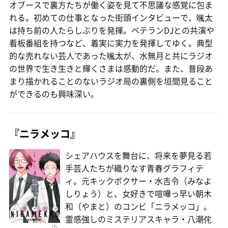
オブースで裏方たちが働く姿を見て不思議な感覚に包ま
れる。初めての仕事となった街頭インタビューで、颯太
は持ち前の人たらしぶりを発揮。ベテランDJとの共演や
看板番組を持つなど、着実に実力を発揮してゆく。典型
的な売れない芸人であった颯太が、水無月と共にラジオ
の世界で生き生きと輝くさまは感動的だ。また、普段あ
まり描かれることのないラジオ局の裏側を垣間見ること
ができるのも興味深い。
『ニラメッコ』
シェアハウスを舞台に、将来を夢見る若
手芸人たちが織りなす青春グラフィテ
ィ。元キックボクサー・水吉令（みなよ
しりょう）と、女好きで喧嘩っ早い朝木
和（やまと）のコンビ「ニラメッコ」。
霊感強しのミステリアスキャラ・八潮侘