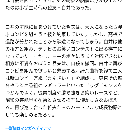
は自殺を図ろうとする。その時彼の脳裏に浮かび上がっ
たのは小学生時代の盟友・白井であった。
白井の才能に目をつけていた哲夫は、大人になったら漫
才コンビを組もうと彼と約束していた。しかし、高校で
進路が分かれたことから疎遠になってしまう。白井は他
の相方と組み、テレビのお笑いコンテストに出る存在に
なっていた。しかし、白井のボケにうまく対応できない
相方に不満をおぼえた哲夫は、自殺を撤回。白井に再び
コンビを組んで欲しいと懇願する。紆余曲折を経て二人
は新コンビ「万歳（まんざい）」を結成し、東京での舞
台やラジオ番組のレギュラーといったビッグチャンスを
つかんでゆく。徒弟制度や勝ち抜きお笑いレースなど、
昭和の芸能界を彷彿とさせる描写に懐かしさをおぼえ
る。再び巡り合った哲夫たちのハートフルな成長物語と
しても楽しめるだろう。
→詳細はマンガペディアで