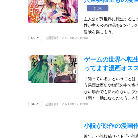
まとめ
主人公が異世界に転生するこ
性が主人公の作品を5つピッ
冒険を楽しもう。
48 Pt.
公開日時：2022.08.25 19:00
ゲームの世界へ転
ってます漫画オス
「知っている」ということは
う局面は歴史や物語の中で多
ない場合でも変わらない。文
り開く一助になるだろう。本
84 Pt.
公開日時：2021.08.17 19:00
小説が原作の漫画
近年、小説投稿サイト「小説