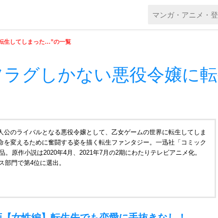
転生してしまった…”の一覧
フラグしかない悪役令嬢に
人公のライバルとなる悪役令嬢として、乙女ゲームの世界に転生してしま
命を変えるために奮闘する姿を描く転生ファンタジー。一迅社「コミック
品。原作小説は2020年4月、2021年7月の2期にわたりテレビアニメ化。
クス部門で第4位に選出。
画【女性編】転生先でも恋愛に手抜きなし！