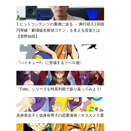
1.ヒットコンテンツの裏側に迫る － 興行収入130億
円突破「劇場版名探偵コナン」を支える音楽とは
【菅野祐悟】
『ハイキュー!!』に登場するリベロ達!
『Fate』シリーズを時系列順で振り返ってみよう!
高身長女子と低身長男子の恋愛漫画！オススメ５選