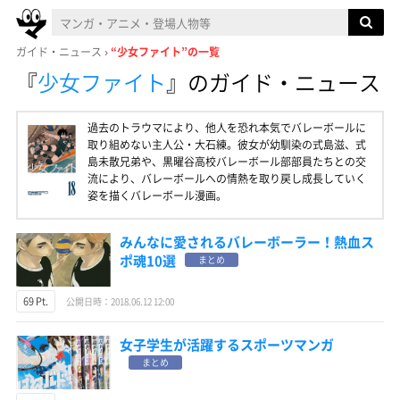
ガイド・ニュース
“少女ファイト”の一覧
『
少女ファイト
』
のガイド・ニュース
過去のトラウマにより、他人を恐れ本気でバレーボールに
取り組めない主人公・大石練。彼女が幼馴染の式島滋、式
島未散兄弟や、黒曜谷高校バレーボール部部員たちとの交
流により、バレーボールへの情熱を取り戻し成長していく
姿を描くバレーボール漫画。
みんなに愛されるバレーボーラー！熱血ス
ポ魂10選
まとめ
69 Pt.
公開日時：2018.06.12 12:00
女子学生が活躍するスポーツマンガ
まとめ