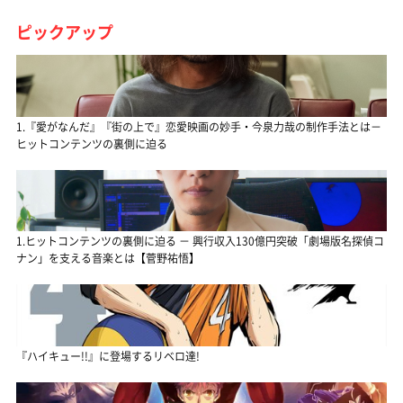
ピックアップ
1.『愛がなんだ』『街の上で』恋愛映画の妙手・今泉力哉の制作手法とは－
ヒットコンテンツの裏側に迫る
1.ヒットコンテンツの裏側に迫る － 興行収入130億円突破「劇場版名探偵コ
ナン」を支える音楽とは【菅野祐悟】
『ハイキュー!!』に登場するリベロ達!