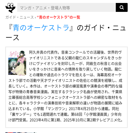
ガイド・ニュース
“青のオーケストラ”の一覧
『
青のオーケストラ
』
のガイド・ニュ
ース
阿久井真の代表作。音楽コンクールでの活躍後、世界的ヴ
ァイオリニストである父親の龍仁のスキャンダルをきっか
けにヴァイオリンを封印した一が、同級生の秋音との出会
いをきっかけに音楽への情熱を取り戻していく物語。龍仁
との確執や過去のトラウマを抱える一は、海幕高校オーケ
ストラ部での活動や天才ヴァイオリニストの佐伯との競演を経験し、成
長していく。本作は、オーケストラ部の練習風景や演奏会の専門的な描
写が特徴の青春音楽漫画。実在するクラシック名曲が使用され、千葉県
立幕張総合高等学校シンフォニックオーケストラ部への綿密な取材をも
とに、各キャラクターの演奏技術や音楽解釈の違いが物語の展開に組み
込まれている。小学館「マンガワン」2017年4月25日から連載。同社
「裏サンデー」でも1週間遅れで連載。第68回「小学館漫画賞」少年向
け部門受賞。2023年4月に第1期、2025年10月に第2期テレビアニメ化。