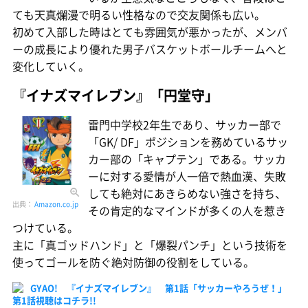
ても天真爛漫で明るい性格なので交友関係も広い。
初めて入部した時はとても雰囲気が悪かったが、メンバ
ーの成長により優れた男子バスケットボールチームへと
変化していく。
『イナズマイレブン』「円堂守」
雷門中学校2年生であり、サッカー部で
「GK/ DF」ポジションを務めているサッ
カー部の「キャプテン」である。サッカ
ーに対する愛情が人一倍で熱血漢、失敗
しても絶対にあきらめない強さを持ち、
出典：
Amazon.co.jp
その肯定的なマインドが多くの人を惹き
つけている。
主に「真ゴッドハンド」と「爆裂パンチ」という技術を
使ってゴールを防ぐ絶対防御の役割をしている。
GYAO! 『イナズマイレブン』 第1話「サッカーやろうぜ！」
第1話視聴はコチラ!!