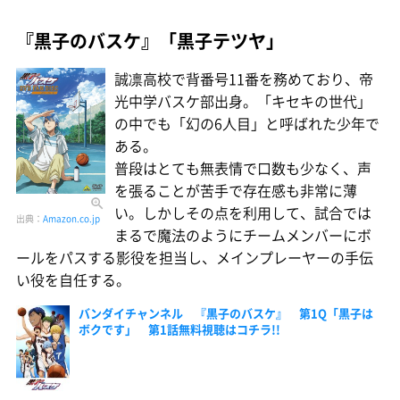
『黒子のバスケ』「黒子テツヤ」
誠凛高校で背番号11番を務めており、帝
光中学バスケ部出身。「キセキの世代」
の中でも「幻の6人目」と呼ばれた少年で
ある。
普段はとても無表情で口数も少なく、声
を張ることが苦手で存在感も非常に薄
い。しかしその点を利用して、試合では
出典：
Amazon.co.jp
まるで魔法のようにチームメンバーにボ
ールをパスする影役を担当し、メインプレーヤーの手伝
い役を自任する。
バンダイチャンネル 『黒子のバスケ』 第1Q「黒子は
ボクです」 第1話無料視聴はコチラ!!