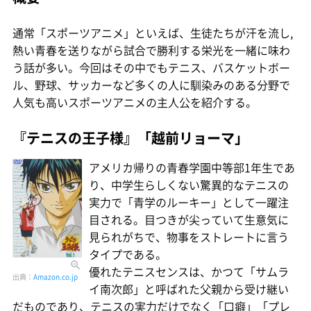
通常「スポーツアニメ」といえば、生徒たちが汗を流し,
熱い青春を送りながら試合で勝利する栄光を一緒に味わ
う話が多い。今回はその中でもテニス、バスケットボー
ル、野球、サッカーなど多くの人に馴染みのある分野で
人気も高いスポーツアニメの主人公を紹介する。
『テニスの王子様』「越前リョーマ」
アメリカ帰りの青春学園中等部1年生であ
り、中学生らしくない驚異的なテニスの
実力で「青学のルーキー」として一躍注
目される。目つきが尖っていて生意気に
見られがちで、物事をストレートに言う
タイプである。
優れたテニスセンスは、かつて「サムラ
出典：
Amazon.co.jp
イ南次郎」と呼ばれた父親から受け継い
だものであり、テニスの実力だけでなく「口癖」「プレ