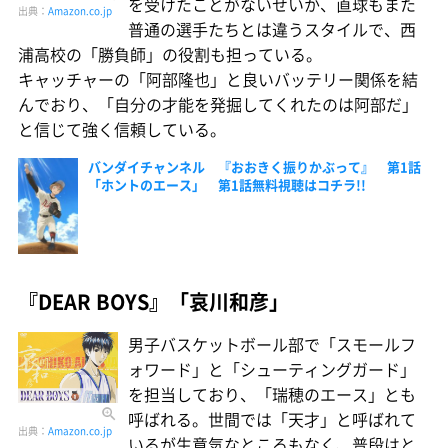
を受けたことがないせいか、直球もまた
出典：
Amazon.co.jp
普通の選手たちとは違うスタイルで、西
浦高校の「勝負師」の役割も担っている。
キャッチャーの「阿部隆也」と良いバッテリー関係を結
んでおり、「自分の才能を発掘してくれたのは阿部だ」
と信じて強く信頼している。
バンダイチャンネル 『おおきく振りかぶって』 第1話
「ホントのエース」 第1話無料視聴はコチラ!!
『DEAR BOYS』「哀川和彦」
男子バスケットボール部で「スモールフ
ォワード」と「シューティングガード」
を担当しており、「瑞穂のエース」とも
呼ばれる。世間では「天才」と呼ばれて
出典：
Amazon.co.jp
いるが生意気なところもなく、普段はと