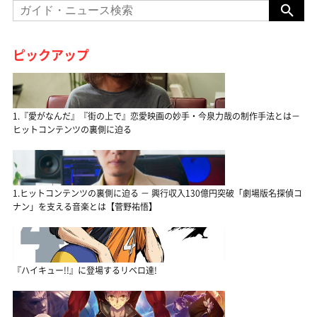
ピックアップ
1.『愛がなんだ』『街の上で』恋愛映画の妙手・今泉力哉の制作手法とは－
ヒットコンテンツの裏側に迫る
1.ヒットコンテンツの裏側に迫る － 興行収入130億円突破「劇場版名探偵コ
ナン」を支える音楽とは【菅野祐悟】
『ハイキュー!!』に登場するリベロ達!