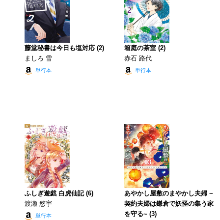
藤堂秘書は今日も塩対応 (2)
箱庭の茶室 (2)
ましろ 雪
赤石 路代
単行本
単行本
ふしぎ遊戯 白虎仙記 (6)
あやかし屋敷のまやかし夫婦 ~
渡瀬 悠宇
契約夫婦は鎌倉で妖怪の集う家
を守る~ (3)
単行本