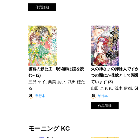
作品詳細
後宮の影公主 ~呪術師は謎を読
火の神さまの掃除人です
む~ (2)
つの間にか花嫁として溺
三沢 ケイ, 栗美 あい, 武田 ほた
ています (8)
る
山田 こもも, 浅木 伊都, S
単行本
単行本
作品詳細
モーニング KC