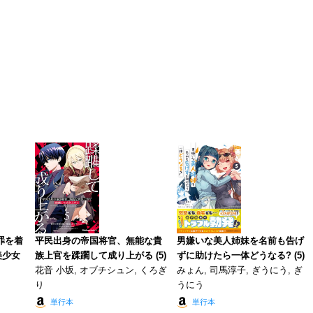
罪を着
平民出身の帝国将官、無能な貴
男嫌いな美人姉妹を名前も告げ
美少女
族上官を蹂躙して成り上がる (5)
ずに助けたら一体どうなる? (5)
花音 小坂, オブチシュン, くろぎ
みょん, 司馬淳子, ぎうにう, ぎ
り
うにう
単行本
単行本