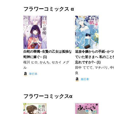
フラワーコミックス α
白蛇の華燭~生贄の乙女は孤独な
追放令嬢からの手紙~かつ
蛇神に嫁ぐ~ (1)
ていた皆さまへ 私のこと
桜川 ヒロ, かんち, セカイ メグ
忘れですか?~ (1)
ル
田中 ててて, マチバリ, 中
良
単行本
単行本
フラワーコミックスα