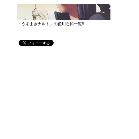
「うずまきナルト」の使用忍術一覧‼