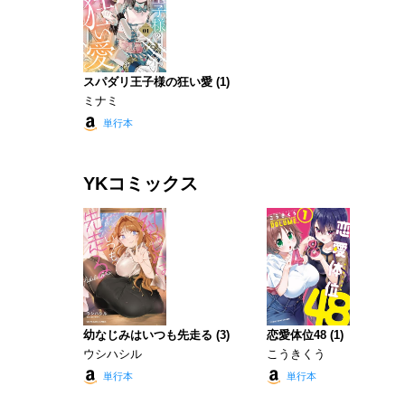
スパダリ王子様の狂い愛 (1)
ミナミ
単行本
YKコミックス
幼なじみはいつも先走る (3)
恋愛体位48 (1)
ウシハシル
こうきくう
単行本
単行本