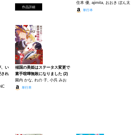
住本 優, ajimita, おおき ぼん太
作品詳細
単行本
が、い
傾国の美姫はステータス変更で
愛され
素手喧嘩無敗になりました (2)
園内 かな, れの 子, 小呉 みお
NC
単行本