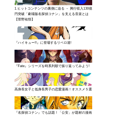
1.ヒットコンテンツの裏側に迫る － 興行収入130億
円突破「劇場版名探偵コナン」を支える音楽とは
【菅野祐悟】
『ハイキュー!!』に登場するリベロ達!
『Fate』シリーズを時系列順で振り返ってみよう!
高身長女子と低身長男子の恋愛漫画！オススメ５選
『名探偵コナン』でも話題！「公安」が題材の漫画