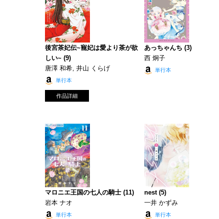
後宮茶妃伝~寵妃は愛より茶が欲
あっちゃんち (3)
しい~ (9)
西 炯子
唐澤 和希, 井山 くらげ
単行本
単行本
作品詳細
マロニエ王国の七人の騎士 (11)
nest (5)
岩本 ナオ
一井 かずみ
単行本
単行本