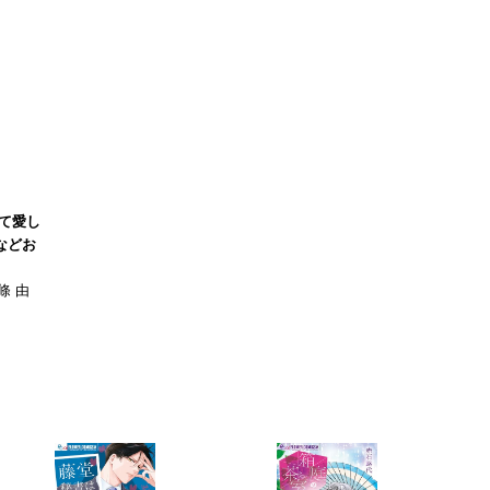
て愛し
などお
條 由