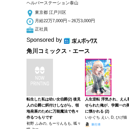
ヘルパーステーション泰山
東京都 江戸川区
月給22万7,000円～26万3,000円
正社員
Sponsored by
角川コミックス・エース
転生した私は幼い女伯爵(2) 後見
人生逆転 浮気され、えん
人の公爵に餌付けしながら、領
せられた俺が、学園一の
地発展のために万能魔法で色々
に懐かれる (2)
作るつもりです
いかぐち えい, D, ひげ猫
初野 ふみの, もーりんもも, 呱々
単行本