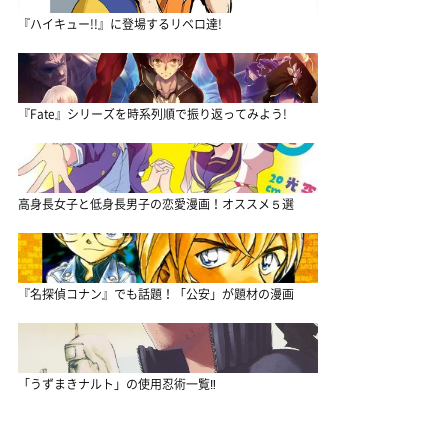
『ハイキュー!!』に登場するリベロ達!
『Fate』シリーズを時系列順で振り返ってみよう!
高身長女子と低身長男子の恋愛漫画！オススメ５選
『名探偵コナン』でも話題！「公安」が題材の漫画
「うずまきナルト」の使用忍術一覧‼