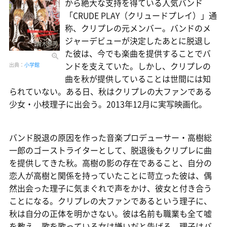
から絶大な支持を得ている人気バンド
「CRUDE PLAY（クリュードプレイ）」通
称、クリプレの元メンバー。バンドのメ
ジャーデビューが決定したあとに脱退し
た彼は、今でも楽曲を提供することでバ
ンドを支えていた。しかし、クリプレの
出典：
小学館
曲を秋が提供していることは世間には知
られていない。ある日、秋はクリプレの大ファンである
少女・小枝理子に出会う。2013年12月に実写映画化。
バンド脱退の原因を作った音楽プロデューサー・高樹総
一郎のゴーストライターとして、脱退後もクリプレに曲
を提供してきた秋。高樹の影の存在であること、自分の
恋人が高樹と関係を持っていたことに苛立った彼は、偶
然出会った理子に気まぐれで声をかけ、彼女と付き合う
ことになる。クリプレの大ファンであるという理子に、
秋は自分の正体を明かさない。彼は名前も職業も全て嘘
を教え、歌を歌っている女は嫌いだと告げる。理子はバ