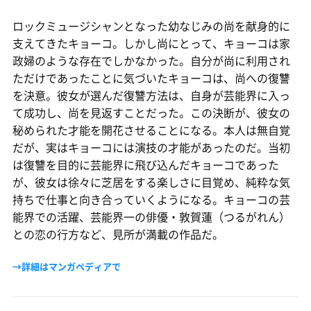
ロックミュージシャンとなった幼なじみの尚を献身的に
支えてきたキョーコ。しかし尚にとって、キョーコは家
政婦のような存在でしかなかった。自分が尚に利用され
ただけであったことに気づいたキョーコは、尚への復讐
を決意。彼女が選んだ復讐方法は、自身が芸能界に入っ
て成功し、尚を見返すことだった。この決断が、彼女の
秘められた才能を開花させることになる。本人は無自覚
だが、実はキョーコには演技の才能があったのだ。当初
は復讐を目的に芸能界に飛び込んだキョーコであった
が、彼女は徐々に芝居をする楽しさに目覚め、純粋な気
持ちで仕事と向き合っていくようになる。キョーコの芸
能界での活躍、芸能界一の俳優・敦賀蓮（つるがれん）
との恋の行方など、見所が満載の作品だ。
→詳細はマンガペディアで