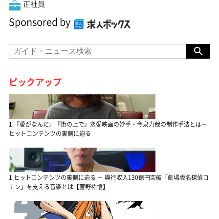
正社員
Sponsored by
ピックアップ
1.『愛がなんだ』『街の上で』恋愛映画の妙手・今泉力哉の制作手法とは－
ヒットコンテンツの裏側に迫る
1.ヒットコンテンツの裏側に迫る － 興行収入130億円突破「劇場版名探偵コ
ナン」を支える音楽とは【菅野祐悟】