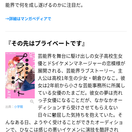
能界で何を成し遂げるのかに注目だ。
→詳細はマンガペディアで
『その先はプライベートです』
芸能界を舞台に駆け出しの女子高校生女
優とドSイケメンマネージャーの恋模様が
展開される、芸能界ラブストーリー。主
人公は高校1年生の少女・朝倉ひなこ。彼
女は2年前から小さな芸能事務所に所属し
ている女優のたまごだ。彼女の夢は売れ
っ子女優になることだが、なかなかオー
ディションすら受けさせてもらえない
出典：
小学館
日々に鬱屈した気持ちを抱えていた。そ
んなある日、ようやく受けることができたオーディショ
ンで、ひなこは感じの悪いイケメンに演技を酷評され