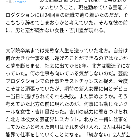
出典：
amazon
ないということ。現在勤めている芸能プ
ロダクションには24回目の転職で辿り着いたのだが、そ
こももう辞めてしまおうかと考えていた。そんな彼の前
に、男と恋が続かない女性・吉川塁が現れる。
大学院卒業までは完璧な人生を送っていた北方。自分は
何か大きな仕事を成し遂げることができるのではないか
と夢を膨らませ、社会に出てから8年。北方は職迷子にな
っていた。何の仕事も向いている気がしないのだ。芸能
プロダクションでの仕事をラストチャンスと捉え、今度
こそはと頑張っていたが、期待の新人女優に何とデビュ
ー当日に逃げられてそれも失敗。また辞めようか。そう
考えていた北方の前に現れたのが、何事にも動じないク
ールな女性・吉川塁だった。吉川の魅力に惹きつけられ
た北方は彼女を芸能界にスカウト。北方と一緒に仕事を
してみたいと考えた吉川はそれを受け入れ、2人は共に芸
能界で仕事をしていくことになる。「続かない」2人が芸