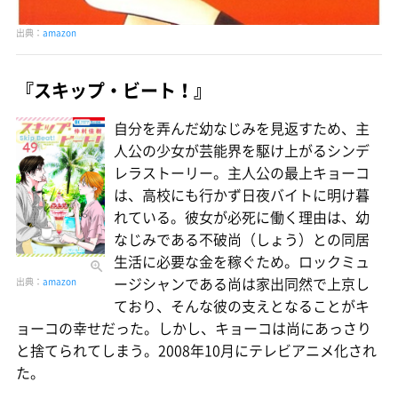
出典：
amazon
『スキップ・ビート！』
自分を弄んだ幼なじみを見返すため、主
人公の少女が芸能界を駆け上がるシンデ
レラストーリー。主人公の最上キョーコ
は、高校にも行かず日夜バイトに明け暮
れている。彼女が必死に働く理由は、幼
なじみである不破尚（しょう）との同居
生活に必要な金を稼ぐため。ロックミュ
ージシャンである尚は家出同然で上京し
出典：
amazon
ており、そんな彼の支えとなることがキ
ョーコの幸せだった。しかし、キョーコは尚にあっさり
と捨てられてしまう。2008年10月にテレビアニメ化され
た。