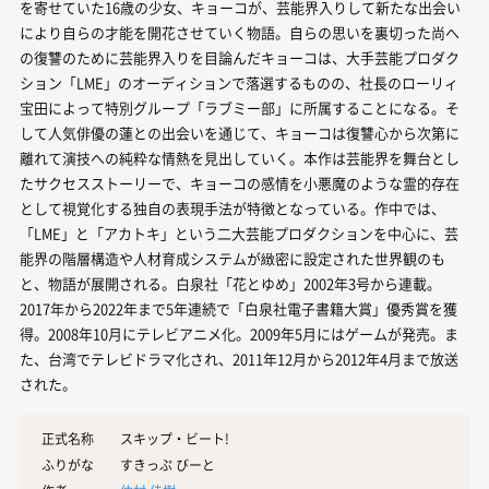
を寄せていた16歳の少女、キョーコが、芸能界入りして新たな出会い
により自らの才能を開花させていく物語。自らの思いを裏切った尚へ
の復讐のために芸能界入りを目論んだキョーコは、大手芸能プロダク
ション「LME」のオーディションで落選するものの、社長のローリィ
宝田によって特別グループ「ラブミー部」に所属することになる。そ
して人気俳優の蓮との出会いを通じて、キョーコは復讐心から次第に
離れて演技への純粋な情熱を見出していく。本作は芸能界を舞台とし
たサクセスストーリーで、キョーコの感情を小悪魔のような霊的存在
として視覚化する独自の表現手法が特徴となっている。作中では、
「LME」と「アカトキ」という二大芸能プロダクションを中心に、芸
能界の階層構造や人材育成システムが緻密に設定された世界観のも
と、物語が展開される。白泉社「花とゆめ」2002年3号から連載。
2017年から2022年まで5年連続で「白泉社電子書籍大賞」優秀賞を獲
得。2008年10月にテレビアニメ化。2009年5月にはゲームが発売。ま
た、台湾でテレビドラマ化され、2011年12月から2012年4月まで放送
された。
正式名称
スキップ・ビート!
ふりがな
すきっぷ びーと