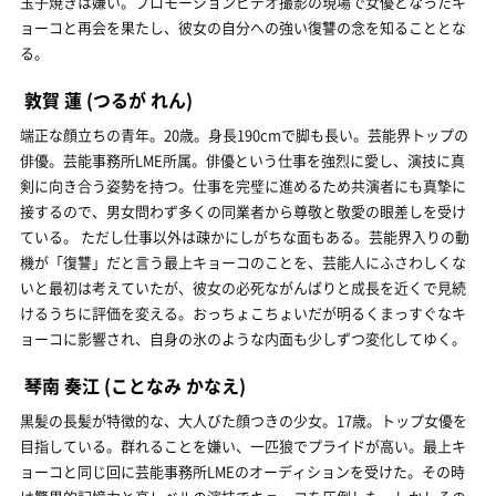
玉子焼きは嫌い。プロモーションビデオ撮影の現場で女優となったキ
ョーコと再会を果たし、彼女の自分への強い復讐の念を知ることとな
る。
敦賀 蓮
(つるが れん)
端正な顔立ちの青年。20歳。身長190cmで脚も長い。芸能界トップの
俳優。芸能事務所LME所属。俳優という仕事を強烈に愛し、演技に真
剣に向き合う姿勢を持つ。仕事を完璧に進めるため共演者にも真摯に
接するので、男女問わず多くの同業者から尊敬と敬愛の眼差しを受け
ている。 ただし仕事以外は疎かにしがちな面もある。芸能界入りの動
機が「復讐」だと言う最上キョーコのことを、芸能人にふさわしくな
いと最初は考えていたが、彼女の必死ながんばりと成長を近くで見続
けるうちに評価を変える。おっちょこちょいだが明るくまっすぐなキ
ョーコに影響され、自身の氷のような内面も少しずつ変化してゆく。
琴南 奏江
(ことなみ かなえ)
黒髪の長髪が特徴的な、大人びた顔つきの少女。17歳。トップ女優を
目指している。群れることを嫌い、一匹狼でプライドが高い。最上キ
ョーコと同じ回に芸能事務所LMEのオーディションを受けた。その時