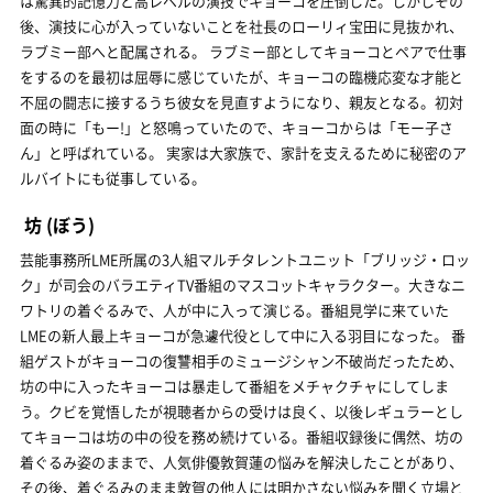
は驚異的記憶力と高レベルの演技でキョーコを圧倒した。しかしその
後、演技に心が入っていないことを社長のローリィ宝田に見抜かれ、
ラブミー部へと配属される。 ラブミー部としてキョーコとペアで仕事
をするのを最初は屈辱に感じていたが、キョーコの臨機応変な才能と
不屈の闘志に接するうち彼女を見直すようになり、親友となる。初対
面の時に「もー!」と怒鳴っていたので、キョーコからは「モー子さ
ん」と呼ばれている。 実家は大家族で、家計を支えるために秘密のア
ルバイトにも従事している。
坊
(ぼう)
芸能事務所LME所属の3人組マルチタレントユニット「ブリッジ・ロッ
ク」が司会のバラエティTV番組のマスコットキャラクター。大きなニ
ワトリの着ぐるみで、人が中に入って演じる。番組見学に来ていた
LMEの新人最上キョーコが急遽代役として中に入る羽目になった。 番
組ゲストがキョーコの復讐相手のミュージシャン不破尚だったため、
坊の中に入ったキョーコは暴走して番組をメチャクチャにしてしま
う。クビを覚悟したが視聴者からの受けは良く、以後レギュラーとし
てキョーコは坊の中の役を務め続けている。番組収録後に偶然、坊の
着ぐるみ姿のままで、人気俳優敦賀蓮の悩みを解決したことがあり、
その後、着ぐるみのまま敦賀の他人には明かさない悩みを聞く立場と