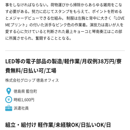
事をしなければならない。荷物運びから掃除からあらゆる雑用をこな
す必要がある。努力に応じてスタンプをもらえて、ポイントを貯める
とメジャーデビューできる仕組み。 制服は左胸と背中に大きく「LOVE
MEプリント」の付いた派手なピンク色の作業着。演技力は高いが人を
愛する心に欠けていると判断された最上キョーコと琴南奏江はこの部
に所属させられ、奮闘することとなる。
LED等の電子部品の製造/軽作業/月収例38万円/寮
費無料/日払い可/工場
株式会社グロップ 徳島オフィス
徳島県 藍住町
時給1,600円
派遣社員
組立・組付け 軽作業/未経験OK/日払いOK/日