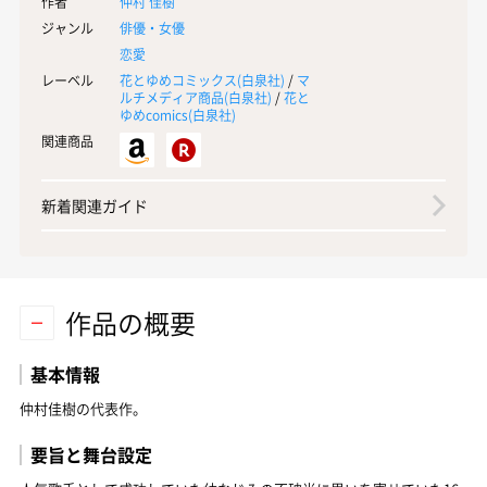
作者
仲村 佳樹
ジャンル
俳優・女優
恋愛
レーベル
花とゆめコミックス(
白泉社
)
/
マ
ルチメディア商品(
白泉社
)
/
花と
ゆめcomics(
白泉社
)
関連商品
新着関連ガイド
作品の概要
基本情報
仲村佳樹の代表作。
要旨と舞台設定