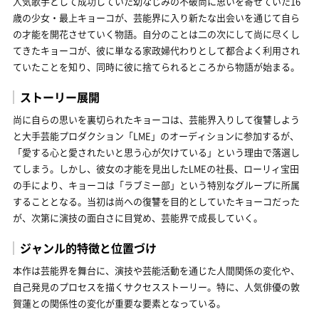
人気歌手として成功していた幼なじみの不破尚に思いを寄せていた16
歳の少女・最上キョーコが、芸能界に入り新たな出会いを通じて自ら
の才能を開花させていく物語。自分のことは二の次にして尚に尽くし
てきたキョーコが、彼に単なる家政婦代わりとして都合よく利用され
ていたことを知り、同時に彼に捨てられるところから物語が始まる。
ストーリー展開
尚に自らの思いを裏切られたキョーコは、芸能界入りして復讐しよう
と大手芸能プロダクション「LME」のオーディションに参加するが、
「愛する心と愛されたいと思う心が欠けている」という理由で落選し
てしまう。しかし、彼女の才能を見出したLMEの社長、ローリィ宝田
の手により、キョーコは「ラブミー部」という特別なグループに所属
することとなる。当初は尚への復讐を目的としていたキョーコだった
が、次第に演技の面白さに目覚め、芸能界で成長していく。
ジャンル的特徴と位置づけ
本作は芸能界を舞台に、演技や芸能活動を通じた人間関係の変化や、
自己発見のプロセスを描くサクセスストーリー。特に、人気俳優の敦
賀蓮との関係性の変化が重要な要素となっている。