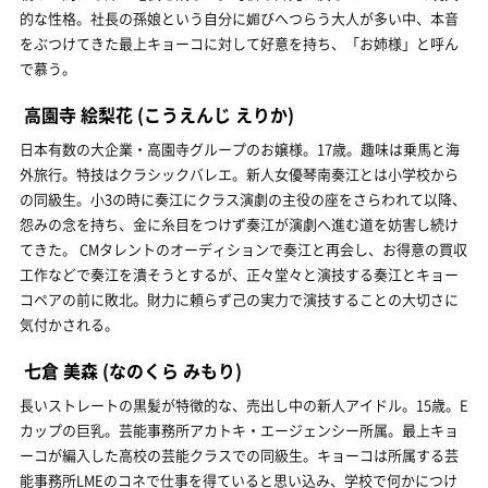
的な性格。社長の孫娘という自分に媚びへつらう大人が多い中、本音
をぶつけてきた最上キョーコに対して好意を持ち、「お姉様」と呼ん
で慕う。
高園寺 絵梨花
(こうえんじ えりか)
日本有数の大企業・高園寺グループのお嬢様。17歳。趣味は乗馬と海
外旅行。特技はクラシックバレエ。新人女優琴南奏江とは小学校から
の同級生。小3の時に奏江にクラス演劇の主役の座をさらわれて以降、
怨みの念を持ち、金に糸目をつけず奏江が演劇へ進む道を妨害し続け
てきた。 CMタレントのオーディションで奏江と再会し、お得意の買収
工作などで奏江を潰そうとするが、正々堂々と演技する奏江とキョー
コペアの前に敗北。財力に頼らず己の実力で演技することの大切さに
気付かされる。
七倉 美森
(なのくら みもり)
長いストレートの黒髪が特徴的な、売出し中の新人アイドル。15歳。E
カップの巨乳。芸能事務所アカトキ・エージェンシー所属。最上キョ
ーコが編入した高校の芸能クラスでの同級生。キョーコは所属する芸
能事務所LMEのコネで仕事を得ていると思い込み、学校で何かにつけ