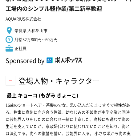
工場内のシンプル軽作業/第二新卒歓迎
AQUARIUS株式会社
奈良県 大和郡山市
月給32万800円～60万円
正社員
Sponsored by
登場人物・キャラクター
最上 キョーコ
(もがみ きょーこ)
16歳のショートヘア・茶髪の少女。思い込んだらまっすぐで根性があ
る。物事に真剣に向き合う性質。幼なじみの不破尚が中学卒業と同時
に芸能界入りをしたのに合わせ一緒に上京した。高校にも通わず尚の
生活を支えていたが、家政婦代わりに使われていたことを知り、尚と
は決別する。尚への復讐を誓い、芸能界に入る。 小さな頃から尚の実