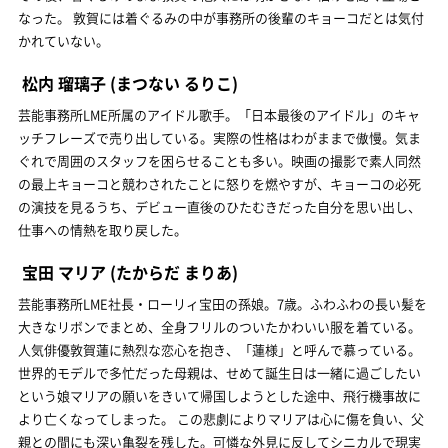
なった。 敦賀には着ぐるみの中が事務所の後輩のキョーコだとは気付
かれていない。
松内 瑠璃子
(まつない るりこ)
芸能事務所LME所属のアイドル歌手。「日本最後のアイドル」のキャ
ッチフレーズで売り出している。実際の性格はわがままで傲慢。気ま
ぐれで周囲のスタッフを困らせることも多い。映画の撮影で素人同然
の最上キョーコと競わされたことに怒りを燃やすが、キョーコの必死
の演技を見るうち、デビュー直後のひたむきだった自分を思い出し、
仕事への情熱を取り戻した。
宝田 マリア
(たからだ まりあ)
芸能事務所LME社長・ローリィ宝田の孫娘。7歳。ふわふわの長い髪を
大きなリボンでまとめ、全身フリルのついたかわいい服を着ている。
人気俳優敦賀蓮に熱烈な恋心を抱き、「蓮様」と呼んで慕っている。
世界的モデルで多忙だった母親は、せめて誕生日は一緒に過ごしたい
という娘マリアの願いをきいて帰国しようとした途中、飛行機事故に
より亡くなってしまった。 この悲劇によりマリアは心に傷を負い、父
親との間にも深い亀裂を残した。可憐な外見に反してシニカルで現実