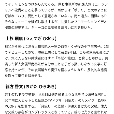
てイチャモンをつけからんでくる。 同じ事務所の新進人気ミュージシ
ャン不破尚のことを慕っているが、尚からは「ポチリ」と犬のように
呼ばれており、異性として意識されていない。尚と過去に因縁のあり
そうなキョーコを嫉妬し敵視するが、共演したプロモーションビデオ
撮影の現場では、キョーコの鬼気迫る演技力に舌を巻いた。
上杉 飛鷹
(うえすぎ ひおう)
祖父から三代に渡る大物芸能人一家の血を引く子役の小学生男子。2歳
でデビューしたので、現在11歳にして芸歴9年目。自らの家系を鼻にか
け、気に入らない共演者にはすぐ「再起不能だ!」と脅しをかける。共
演した新人女優琴南奏江が自分のことを子ども扱いしなかった事に好
感を持ったが、その後誤解から奏江を憎むようになり、反抗的な態度
を取って奏江を悩ませる。
緒方 啓文
(おがた ひろあき)
若手のTVドラマ監督。見た目は透き通るような肌を持つ清楚な男性。
20年前に大ヒットした伝説のTVドラマ「月籠り」のリメイク「DARK
MOON」を監督する。「月籠り」の監督・伊達大尊は実の父親。偉大
な父親の存在がコンプレックスとなっている。親の七光りと言われな