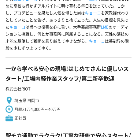
めに高校も行かずアルバイトに明け暮れる毎日を送っていた。しか
し、プロデビューを果たし人気を博した尚は
キョーコ
を家政婦代わり
としていたことを告げ、あっさりと捨て去った。人生の目標を見失っ
た
キョーコ
は尚への復讐を心に誓い、大手芸能事務所
LME
のオーディ
ションに挑戦し、何とか事務所に所属することになる。天性の演技の
才能を駆使して難関を乗り越えてゆきながら、
キョーコ
は芸能界の階
段を少しずつ上ってゆく。
一から学べる安心の現場!はじめてさんに優しいス
タート/工場内軽作業スタッフ/第二新卒歓迎
株式会社RIOT
埼玉県 白岡市
月給31万4,300円～40万円
正社員
駅チカ通勤でラクラク!丁寧な研修で安心スタート/