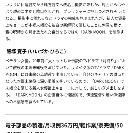
いように伊達啓文から緒方啓文へ改名し撮影に臨むが、周囲からはや
はり親のコネだと陰口を叩かれ、プレッシャーに押しつぶされそうに
なる。 撮影中に倒れるなどドラマの完成も危ぶまれたが、新人女優最
上キョーコが本郷未緒役を独自の新解釈で演じたことに刺激を受け、
親の呪縛から解き放たれた自分ならではの「DARK MOON」を制作す
る。
飯塚 寛子
(いいづか ひろこ)
ベテラン女優。20年前に大ヒットした伝説のTVドラマ「月籠り」にお
いて敵役の本郷未緒役を演じていた。リメイク版のTVドラマ「DARK
MOON」には未緒の母親役で出演している。自分のキャリアの原点と
なった本郷未緒役に深い愛着を抱いているので、「DARK MOON」で
未緒役を演じる新人女優最上キョーコに対して、厳しいダメ出しをす
る。 「DARK MOON」の企画自体に懐疑的で、伊達監督や若い俳優陣
への不信感を募らせている。
電子部品の製造/月収例36万円/軽作業/寮完備/50