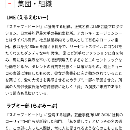
集団・組織
LME
(えるえむいー)
『スキップ・ビート!』に登場する組織。正式名称はLME芸能プロダク
ション。日本芸能界最大手の芸能事務所。アカトキ・エージェンシー
とはライバル関係。社長は業界内でも奇人として有名なローリィ宝
田。彼は身長180cmを超える長身で、リーゼントスタイルに口ひげを
たくわえたダンディな中年男性。 常にど派手なファッションに身を包
み、馬に乗り楽隊を率いて撮影現場入りするなどエキセントリックな
行動をとるが、タレントの資質を見抜く目は確かなもの。最上キョー
コの素質に注目したものの、彼女が復讐心に突き動かされていること
を案じて、愛の大切さを実感させるためラブミー部へ所属させた。所
属の人気俳優敦賀蓮が恋愛経験に乏しく「愛」の演技が未熟であると
いう弱点も見抜いている。
ラブミー部
(らぶみーぶ)
『スキップ・ビート!』に登場する組織。芸能事務所LMEの中に社長の
ローリィ宝田自らが新設した部門。「私を愛して」というその名の通
り、この部に入った人間は、常に人に愛されるような心のこもった仕