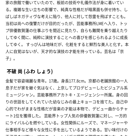
家の旅館で働いていたので、板前の技術や礼儀作法が身に着いてい
る。複雑な生い立ちの影響で、純真な性格だが暗黒面も併せ持ち、し
ばしばネガティヴな考えに陥り、他人に対して怨霊を飛ばすことも。
当初は尚への復讐だけが目的だったが、芸能事務所LMEへ入り、トッ
プ俳優敦賀蓮の仕事ぶりを間近に見たり、自らも難関を乗り越えたり
してゆく間に、純粋に演技することへの喜びを感じられるように成長
してゆく。 すっぴんは地味だが、化粧をすると鮮烈な美人と化す。本
人に自覚はないが、天才的な演技の才能を持っている。芸名は「京
子」。
不破 尚
(ふわ しょう)
金髪で容姿端麗な青年。17歳。身長177.8cm。京都の老舗旅館の一人
息子だが家を継ぐ気はなく、上京してプロデビューしたビジュアル系
ミュージシャン。芸能事務所アカトキ・エージェンシー所属。身の回
りの世話をしてくれていた幼なじみの最上キョーコを捨てた。自己中
心的でわがままな性格だが音楽の才能は本物で、デビュー曲からチャ
ート1位を獲得した。 芸能界トップ人気の俳優敦賀蓮に対し、一方的
にライバル心を燃やしている。女性関係にルーズで、マネージャーや
仕事相手など様々な女性に手を出しているようである。甘い味付けの