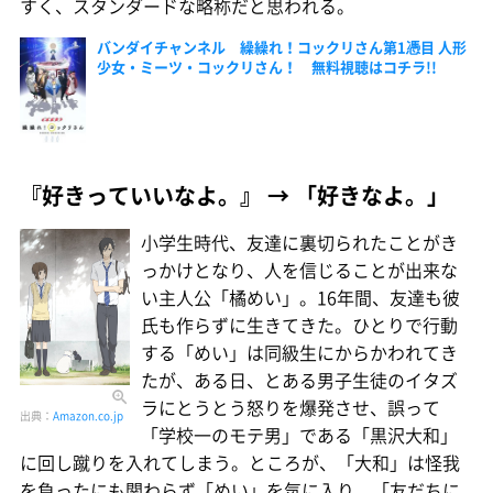
すく、スタンダードな略称だと思われる。
バンダイチャンネル 繰繰れ！コックリさん第1憑目 人形
少女・ミーツ・コックリさん！ 無料視聴はコチラ!!
『好きっていいなよ。』 → 「好きなよ。」
小学生時代、友達に裏切られたことがき
っかけとなり、人を信じることが出来な
い主人公「橘めい」。16年間、友達も彼
氏も作らずに生きてきた。ひとりで行動
する「めい」は同級生にからかわれてき
たが、ある日、とある男子生徒のイタズ
ラにとうとう怒りを爆発させ、誤って
出典：
Amazon.co.jp
「学校一のモテ男」である「黒沢大和」
に回し蹴りを入れてしまう。ところが、「大和」は怪我
を負ったにも関わらず「めい」を気に入り、「友だちに