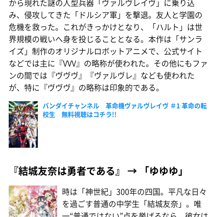
から現れた謎の人型兵器「ヴァルヴレイヴ」に乗り込
み、侵攻してきた「ドルシア軍」を撃退。友人と学園の
危機を救った。これがきっかけとなり、「ハルト」は世
界規模の戦いへ身を投じることとなる。本作は「サンラ
イズ」制作のオリジナルロボットアニメで、公式サイト
などでは主に『VVV』の略称が使われた。その他にもファ
ンの間では『ヴヴヴ』『ヴァルヴレ』なども使われた
が、特に『ヴヴヴ』の略称は印象的である。
バンダイチャンネル 革命機ヴァルヴレイヴ ＃1 革命の転
校生 無料視聴はコチラ!!
『結城友奈は勇者である』 → 「ゆゆゆ」
時は「神世紀」300年の四国。平凡な日々
を過ごす普通の中学生「結城友奈」。唯
一“普通ではない”点を挙げるなら、彼女は