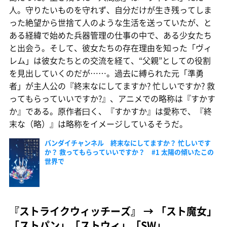
人。守りたいものを守れず、自分だけが生き残ってしま
った絶望から世捨て人のような生活を送っていたが、と
ある経緯で始めた兵器管理の仕事の中で、ある少女たち
と出会う。そして、彼女たちの存在理由を知った「ヴィ
レム」は彼女たちとの交流を経て、“父親”としての役割
を見出していくのだが……。過去に縛られた元「準勇
者」が主人公の『終末なにしてますか? 忙しいですか? 救
ってもらっていいですか?』、アニメでの略称は『すかす
か』である。原作者曰く、『すかすか』は愛称で、『終
末な（略）』は略称をイメージしているそうだ。
バンダイチャンネル 終末なにしてますか？ 忙しいです
か？ 救ってもらっていいですか？ #1 太陽の傾いたこの
世界で
『ストライクウィッチーズ』 → 「スト魔女」
「ストパン」「ストウィ」「SW」