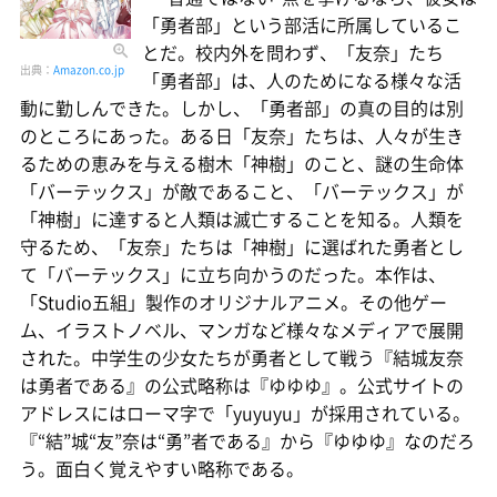
「勇者部」という部活に所属しているこ
とだ。校内外を問わず、「友奈」たち
出典：
Amazon.co.jp
「勇者部」は、人のためになる様々な活
動に勤しんできた。しかし、「勇者部」の真の目的は別
のところにあった。ある日「友奈」たちは、人々が生き
るための恵みを与える樹木「神樹」のこと、謎の生命体
「バーテックス」が敵であること、「バーテックス」が
「神樹」に達すると人類は滅亡することを知る。人類を
守るため、「友奈」たちは「神樹」に選ばれた勇者とし
て「バーテックス」に立ち向かうのだった。本作は、
「Studio五組」製作のオリジナルアニメ。その他ゲー
ム、イラストノベル、マンガなど様々なメディアで展開
された。中学生の少女たちが勇者として戦う『結城友奈
は勇者である』の公式略称は『ゆゆゆ』。公式サイトの
アドレスにはローマ字で「yuyuyu」が採用されている。
『“結”城“友”奈は“勇”者である』から『ゆゆゆ』なのだろ
う。面白く覚えやすい略称である。