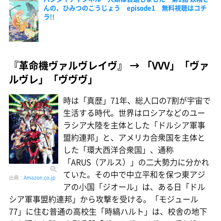
んの、ひみつのこうじょう episode1 無料視聴はコチ
ラ!!
『革命機ヴァルヴレイヴ』 → 「VVV」「ヴァ
ルヴレ」「ヴヴヴ」
時は「真歴」71年、総人口の7割が宇宙で
生活する時代。世界はロシアなどのユー
ラシア大陸を主体とした「ドルシア軍事
盟約連邦」と、アメリカ合衆国を主体と
した「環大西洋合衆国」、通称
「ARUS（アルス）」の二大勢力に分かれ
ていた。その中で中立平和を保つ東アジ
出典：
Amazon.co.jp
アの小国「ジオール」は、ある日「ドル
シア軍事盟約連邦」から攻撃を受ける。「モジュール
77」に住む普通の高校生「時縞ハルト」は、校舎の地下