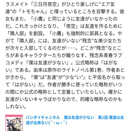
ラスメイト「三日月夜空」がひとり楽しげに“エア友
達”の「トモちゃん」と喋っているところを目撃する。彼
女もまた、「小鷹」と同じように友達がいなかったの
だ。これきっかけとなり、「夜空」は友達を作るために
「隣人部」を創設。「小鷹」も強制的に部員となる。や
がて「隣人部」には、友達がいない“残念”な美少女たち
が次々と入部してくるのだが……。どこか“残念”なとこ
ろがあるキャラクターたちが織りなす、残念系青春ラブ
コメディ『僕は友達が少ない』。公式略称は『はがな
い』である。由来は原作のライトノベル第1巻、作者あと
がきから。『僕“は”友達“が”少な“い”』と平仮名から取っ
て『はがない』だ。作者が勝手に使っていた略称がいつ
の間にか公式の略称として定着していたらしい。確かに
友達がいないキャラばかりなので、的確な略称なのかも
しれない。
バンダイチャンネル 僕は友達が少ない 第1話 僕達は友
達が出来ない(´・ω・`)