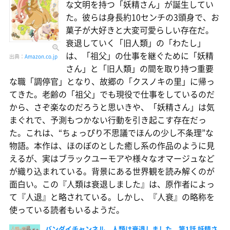
な文明を持つ「妖精さん」が誕生してい
た。彼らは身長約10センチの3頭身で、お
菓子が大好きと大変可愛らしい存在だ。
衰退していく「旧人類」の「わたし」
は、「祖父」の仕事を継ぐために「妖精
出典：
Amazon.co.jp
さん」と「旧人類」の間を取り持つ重要
な職「調停官」となり、故郷の「クスノキの里」に帰っ
てきた。老齢の「祖父」でも現役で仕事をしているのだ
から、さぞ楽なのだろうと思いきや、「妖精さん」は気
まぐれで、予測もつかない行動を引き起こす存在だっ
た。これは、“ちょっぴり不思議でほんの少し不条理”な
物語。本作は、ほのぼのとした癒し系の作品のように見
えるが、実はブラックユーモアや様々なオマージュなど
が織り込まれている。背景にある世界観を読み解くのが
面白い。この『人類は衰退しました』は、原作者によっ
て『人退』と略されている。しかし、『人衰』の略称を
使っている読者もいるようだ。
バンダイチャンネル 人類は衰退しました 第1話 妖精さ