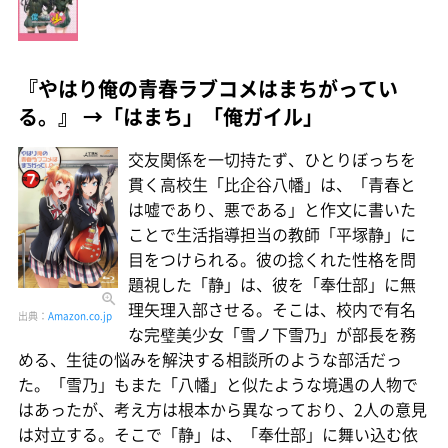
『やはり俺の青春ラブコメはまちがってい
る。』 →「はまち」「俺ガイル」
交友関係を一切持たず、ひとりぼっちを
貫く高校生「比企谷八幡」は、「青春と
は嘘であり、悪である」と作文に書いた
ことで生活指導担当の教師「平塚静」に
目をつけられる。彼の捻くれた性格を問
題視した「静」は、彼を「奉仕部」に無
理矢理入部させる。そこは、校内で有名
出典：
Amazon.co.jp
な完璧美少女「雪ノ下雪乃」が部長を務
める、生徒の悩みを解決する相談所のような部活だっ
た。「雪乃」もまた「八幡」と似たような境遇の人物で
はあったが、考え方は根本から異なっており、2人の意見
は対立する。そこで「静」は、「奉仕部」に舞い込む依