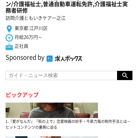
ン/介護福祉士,普通自動車運転免許,介護福祉士実
務者研修
訪問介護ともいきケア一之江
東京都 江戸川区
月給26万円～
正社員
Sponsored by
ピックアップ
1.『愛がなんだ』『街の上で』恋愛映画の妙手・今泉力哉の制作手法とは－
ヒットコンテンツの裏側に迫る