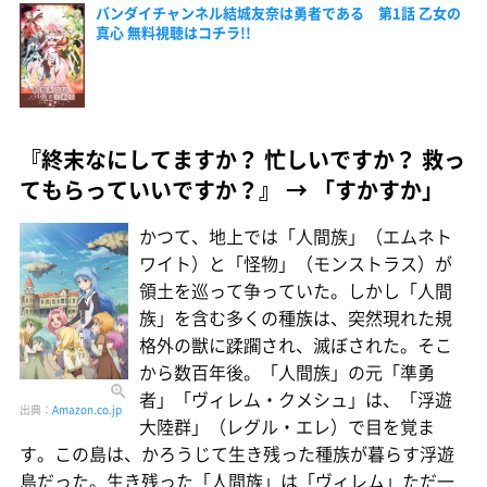
バンダイチャンネル結城友奈は勇者である 第1話 乙女の
真心 無料視聴はコチラ!!
『終末なにしてますか？ 忙しいですか？ 救っ
てもらっていいですか？』 → 「すかすか」
かつて、地上では「人間族」（エムネト
ワイト）と「怪物」（モンストラス）が
領土を巡って争っていた。しかし「人間
族」を含む多くの種族は、突然現れた規
格外の獣に蹂躙され、滅ぼされた。そこ
から数百年後。「人間族」の元「準勇
者」「ヴィレム・クメシュ」は、「浮遊
出典：
Amazon.co.jp
大陸群」（レグル・エレ）で目を覚ま
す。この島は、かろうじて生き残った種族が暮らす浮遊
島だった。生き残った「人間族」は「ヴィレム」ただ一