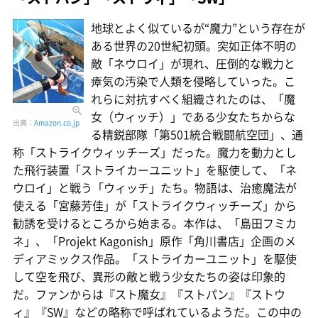
地球とよく似ているが“魔力”という存在が
ある世界の20世紀初頭。突如正体不明の
敵「ネウロイ」が現れ、圧倒的な戦力と
瘴気の汚染で人類を侵略していった。こ
れらに対抗すべく組織されたのは、「魔
女（ウィッチ）」である少女たちからな
出典：
Amazon.co.jp
る精鋭部隊「第501統合戦闘航空団」、通
称「ストライクウィッチーズ」だった。魔力を動力とし
た飛行装置「ストライカーユニット」を駆使して、「ネ
ウロイ」と戦う「ウィッチ」たち。物語は、治癒魔法が
使える「宮藤芳佳」が「ストライクウィッチーズ」から
勧誘を受けるところから始まる。本作は、「島田フミカ
ネ」、「Projekt Kagonish」原作「角川書店」企画のメ
ディアミックス作品。「ストライカーユニット」を駆使
して空を飛び、異形の敵と戦う少女たちの姿は印象的
だ。ファンからは『スト魔女』『ストパン』『ストウ
ィ』『SW』などの略称で呼ばれているようだ。この中の