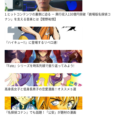
1.ヒットコンテンツの裏側に迫る － 興行収入130億円突破「劇場版名探偵コ
ナン」を支える音楽とは【菅野祐悟】
『ハイキュー!!』に登場するリベロ達!
『Fate』シリーズを時系列順で振り返ってみよう!
高身長女子と低身長男子の恋愛漫画！オススメ５選
『名探偵コナン』でも話題！「公安」が題材の漫画