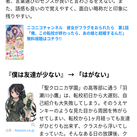
者、言葉選びのセンスが良いと言わざるをえない。ま
た、語感も良いので覚えやすく、面白い略称だと印象に
残りやすい。
ニコニコチャンネル 彼女がフラグをおられたら 第1話
「俺、この転校が終わったら、あの娘と結婚するんだ」
無料視聴はコチラ!!
『僕は友達が少ない』 → 「はがない」
「聖クロニカ学園」の高等部に通う「羽
瀬川小鷹」は、転校初日から大遅刻、自
己紹介も大失敗してしまう。そのうえヤ
ンキーのような見た目から周囲を怖がら
せてしまい、転校から1ヶ月経っても友達
がひとりも出来ず、クラスから浮いてし
出典：
Amazon.co.jp
まっていた。そんなある日の放課後、ク