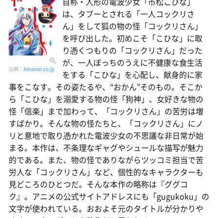
自称・人形の電波少女「市松こひな」
は、タブーとされる「一人コックリさ
ん」をして狐の物の怪「コックリさん」
を呼び出した。初めこそ「こひな」に取
り憑くつもりの「コックリさん」だった
が、一人ぼっちのうえに不健康な食生活
出典：
Amazon.co.jp
をする「こひな」を心配し、献身的に家
事をこなす。その姿たるや、“おかん”そのもの。そこか
ら「こひな」を溺愛する物の怪「狗神」、女好きな物の
怪「信楽」まで加わって、「コックリさん」の苦労は増
すばかり。そんな物の怪たちと、「コックリさん」にノ
リと意地で取り憑かれた電波少女の不思議な非日常が始
まる。本作は、不条理なギャグやシュールな描写が魅力
的である。また、物の怪でありながらツッコミ担当で苦
労人な「コックリさん」など、個性的なキャラクターも
見どころのひとつだ。そんな本作の略称は『ググコ
ク』。アニメの公式サイトアドレスにも「gugukoku」の
文字が使われている。おおよそ元のタイトルが分かりや