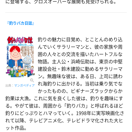
に登場する、クロスオーバーな展開も見受けられる。
『釣りバカ日誌』
釣りの魅力に目覚め、とことんのめり込
んでいくサラリーマンと、彼の家族や周
囲の人々との交流を描いたハートフルな
物語。主人公・浜崎伝助は、東京の中堅
建設会社・鈴木建設に勤めるサラリーマ
ン。無趣味な彼は、ある日、上司に誘わ
れ海釣りに出かける。当初は乗り気でな
出典：
マンガペディア
かったものの、ビギナーズラックからか
釣果は大漁。これに気を良くした彼は、釣りを趣味にす
る。やがて彼は、周囲から「釣りバカ」と呼ばれるほど
釣りにどっぷりとハマっていく。1998年に実写映画化さ
れて以降、テレビアニメ化、テレビドラマ化された大ヒ
ット作品。