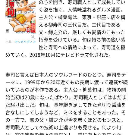
の心を開き、寿司職人として成長してい
く姿を描く、人情味溢れるグルメ漫画。
主人公・柳葉旬は、東京・銀座に店を構
える柳寿司の三代目だ。二代目である
父・鱒之介の、厳しくも愛情のこもった
指導を受けている。旬は持ち前の鋭い感
出典：
マンガペディア
性と寿司への情熱によって、寿司道を極
めていく。2018年10月にテレビドラマ化された。
寿司と言えば日本人のソウルフードのひとつ。寿司をテ
ーマに、1999年から20年近くもの長期に渡って連載が続
いているのが本作である。主人公・柳葉旬は、物語の開
始当初は20歳になったばかり。寿司職人としてはまだま
だ駆け出しだ。旬は、長年継ぎ足してきた煮切り醤油を
台なしにしてしまうなど、ミスをすることもあった。そ
の一方で、旬の父・鱒之介が舌を巻くほどのセンスと、
寿司職人としての技術の上達ぶりも見せる。何より旬
は、客の笑顔を無上の喜びとし、常に向上心を忘れな