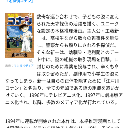
『名探偵コナン』
数奇な巡り合わせで、子どもの姿に変え
られた天才探偵の活躍を描く、ユニーク
な設定の本格推理漫画。主人公・工藤新
一は、高校生ながら数々の難事件を解決
し、警察からも頼りにされる名探偵だ。
そんな新一は、幼馴染・毛利蘭とのデー
ト中に、謎の組織の取引現場を目撃。口
封じのために毒薬を投与され、辛くも命
出典：
マンガペディア
は取り留めたが、副作用で小学生の姿に
なってしまう。新一は自らの正体を隠すために「江戸川
コナン」と名乗り、全ての元凶である謎の組織を追いか
けていく。 1996年にテレビアニメ化、1997年に劇場版ア
ニメ化され、以降、多数のメディア化が行われている。
1994年に連載が開始された本作は、本格推理漫画として
は異例のロングランを続ける人気シリーズだ。子どもの