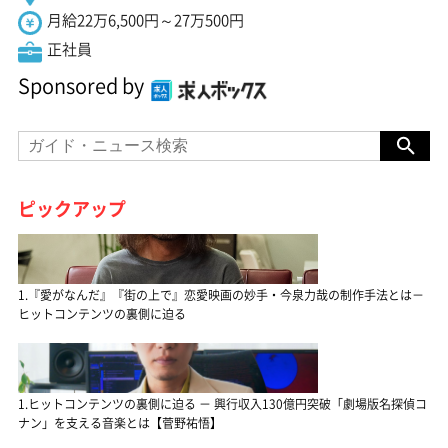
月給22万6,500円～27万500円
正社員
Sponsored by
ピックアップ
1.『愛がなんだ』『街の上で』恋愛映画の妙手・今泉力哉の制作手法とは－
ヒットコンテンツの裏側に迫る
1.ヒットコンテンツの裏側に迫る － 興行収入130億円突破「劇場版名探偵コ
ナン」を支える音楽とは【菅野祐悟】