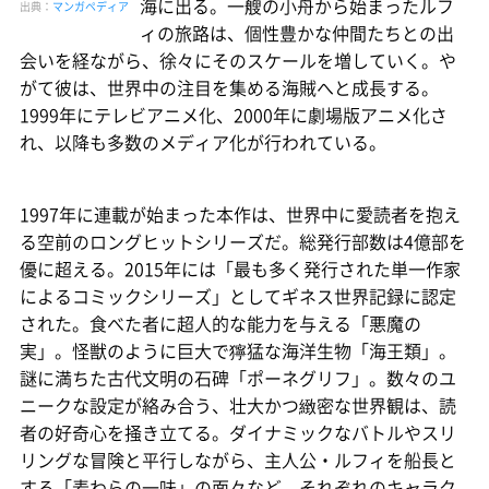
海に出る。一艘の小舟から始まったルフ
出典：
マンガペディア
ィの旅路は、個性豊かな仲間たちとの出
会いを経ながら、徐々にそのスケールを増していく。や
がて彼は、世界中の注目を集める海賊へと成長する。
1999年にテレビアニメ化、2000年に劇場版アニメ化さ
れ、以降も多数のメディア化が行われている。
1997年に連載が始まった本作は、世界中に愛読者を抱え
る空前のロングヒットシリーズだ。総発行部数は4億部を
優に超える。2015年には「最も多く発行された単一作家
によるコミックシリーズ」としてギネス世界記録に認定
された。食べた者に超人的な能力を与える「悪魔の
実」。怪獣のように巨大で獰猛な海洋生物「海王類」。
謎に満ちた古代文明の石碑「ポーネグリフ」。数々のユ
ニークな設定が絡み合う、壮大かつ緻密な世界観は、読
者の好奇心を掻き立てる。ダイナミックなバトルやスリ
リングな冒険と平行しながら、主人公・ルフィを船長と
する「麦わらの一味」の面々など、それぞれのキャラク