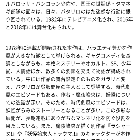
ルバロッサ・バンコラン少佐や、国王の世話係・タマネ
ギ部隊の面々は、日々、パタリロのはた迷惑な行動に振
り回されている。1982年にテレビアニメ化され、2016年
と2018年には舞台化もされた。
1978年に連載が開始された本作は、バラエティ豊かな作
風が大きな特徴として挙げられる。ギャグコメディを基
調としながらも、本格ミステリーやオカルト、SF、少年
愛、人情話ほか、数多くの要素を交えて物語が構成され
ている。中には作品の舞台設定そのものをガラリと変
え、パタリロが呉服問屋の主人として登場する、時代劇
風のエピソードもある。作者・魔夜峰央は、妖怪につい
ての造詣が深い。そのため、時代劇風のエピソードは、
妖怪がらみのストーリーとなることが多い。この多彩な
展開が、長期連載にありがちなマンネリ化を防ぐ役割を
果たしている。また、魔夜峰央が描く別作品『ラシャー
ヌ!』や『妖怪始末人トラウマ!!』のキャラクターが本作