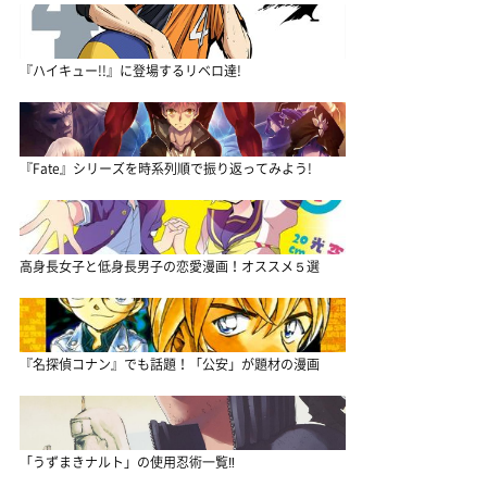
『ハイキュー!!』に登場するリベロ達!
『Fate』シリーズを時系列順で振り返ってみよう!
高身長女子と低身長男子の恋愛漫画！オススメ５選
『名探偵コナン』でも話題！「公安」が題材の漫画
「うずまきナルト」の使用忍術一覧‼