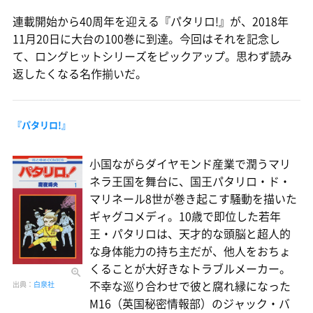
連載開始から40周年を迎える『パタリロ!』が、2018年
11月20日に大台の100巻に到達。今回はそれを記念し
て、ロングヒットシリーズをピックアップ。思わず読み
返したくなる名作揃いだ。
『パタリロ!』
小国ながらダイヤモンド産業で潤うマリ
ネラ王国を舞台に、国王パタリロ・ド・
マリネール8世が巻き起こす騒動を描いた
ギャグコメディ。10歳で即位した若年
王・パタリロは、天才的な頭脳と超人的
な身体能力の持ち主だが、他人をおちょ
くることが大好きなトラブルメーカー。
不幸な巡り合わせで彼と腐れ縁になった
出典：
白泉社
M16（英国秘密情報部）のジャック・バ