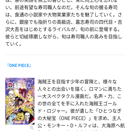
い。前途有望な寿司職人なのだ。そんな旬の握る寿司
は、食通の小説家や大物実業家たちを魅了していく。さ
らに、銀座でも指折りの高級店、嘉志寿司の四代目・吉
沢大吾をはじめとするライバルが、旬の前に登場する。
彼らと切磋琢磨しながら、旬は寿司職人の高みを目指し
ていく。
『ONE PIECE』
海賊王を目指す少年の冒険と、様々な
人々との出会いを描く、ロマンに満ちた
一大スペクタクル漫画だ。名声・力、こ
の世の全てを手に入れた海賊王ゴール
ド・ロジャー。彼が遺した「ひとつなぎ
の大秘宝（ONE PIECE）」を求め、主人
公・モンキー・D・ルフィは、大海原へ航