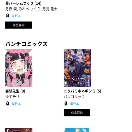
界ハーレムづくり (14)
月夜 涙, みわべ さくら, 月見 隆士
単行本
作品詳細
バンチコミックス
妄想先生 (9)
ニクバミホネギシミ (5)
ゆずチリ
パレゴリック
単行本
単行本
作品詳細