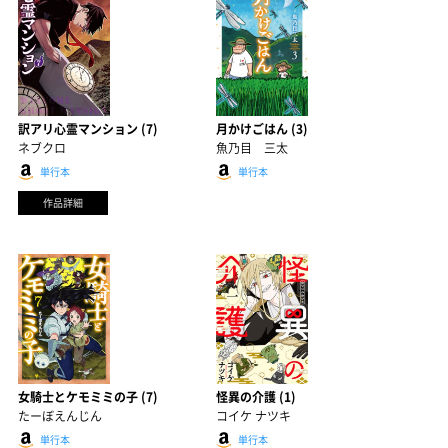
訳アリ心霊マンション (7)
月かけごはん (3)
ネブクロ
魚乃目 三太
単行本
単行本
作品詳細
女騎士とケモミミの子 (7)
怪異の介護 (1)
たーぼえんじん
コイケ ナツキ
単行本
単行本