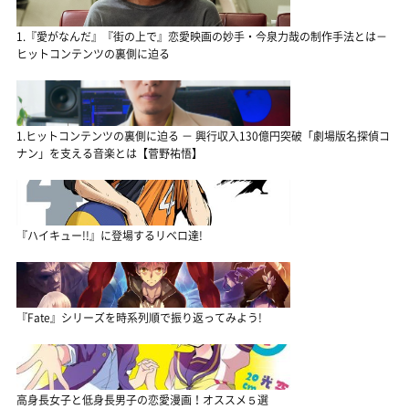
1.『愛がなんだ』『街の上で』恋愛映画の妙手・今泉力哉の制作手法とは－
ヒットコンテンツの裏側に迫る
1.ヒットコンテンツの裏側に迫る － 興行収入130億円突破「劇場版名探偵コ
ナン」を支える音楽とは【菅野祐悟】
『ハイキュー!!』に登場するリベロ達!
『Fate』シリーズを時系列順で振り返ってみよう!
高身長女子と低身長男子の恋愛漫画！オススメ５選