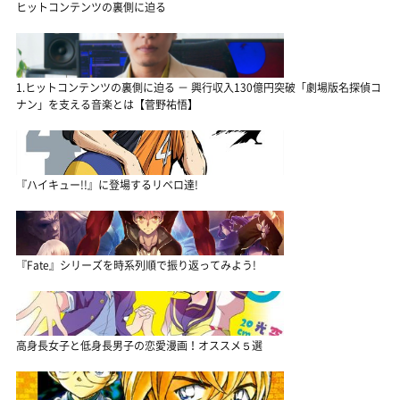
ヒットコンテンツの裏側に迫る
1.ヒットコンテンツの裏側に迫る － 興行収入130億円突破「劇場版名探偵コ
ナン」を支える音楽とは【菅野祐悟】
『ハイキュー!!』に登場するリベロ達!
『Fate』シリーズを時系列順で振り返ってみよう!
高身長女子と低身長男子の恋愛漫画！オススメ５選