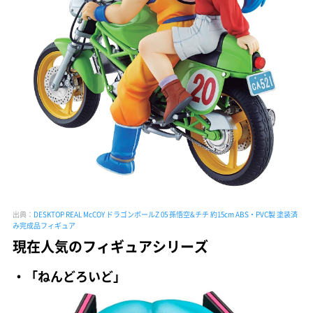
出典：
DESKTOP REAL McCOY ドラゴンボールZ 05 孫悟空&チチ 約15cm ABS・PVC製 塗装済
み完成品フィギュア
現在人気のフィギュアシリーズ
・「ねんどろいど」