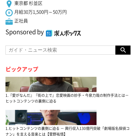
東京都 杉並区
月給30万1,500円～50万円
正社員
Sponsored by
ピックアップ
1.『愛がなんだ』『街の上で』恋愛映画の妙手・今泉力哉の制作手法とは－
ヒットコンテンツの裏側に迫る
1.ヒットコンテンツの裏側に迫る － 興行収入130億円突破「劇場版名探偵コ
ナン」を支える音楽とは【菅野祐悟】