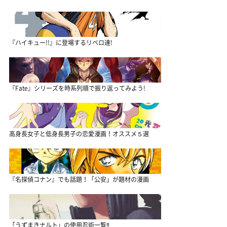
『ハイキュー!!』に登場するリベロ達!
『Fate』シリーズを時系列順で振り返ってみよう!
高身長女子と低身長男子の恋愛漫画！オススメ５選
『名探偵コナン』でも話題！「公安」が題材の漫画
「うずまきナルト」の使用忍術一覧‼