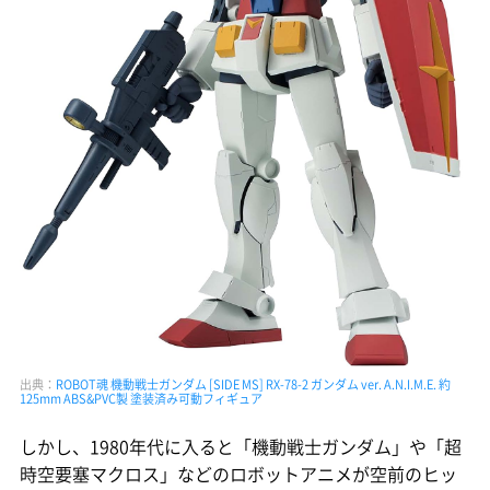
出典：
ROBOT魂 機動戦士ガンダム [SIDE MS] RX-78-2 ガンダム ver. A.N.I.M.E. 約
125mm ABS&PVC製 塗装済み可動フィギュア
しかし、1980年代に入ると「機動戦士ガンダム」や「超
時空要塞マクロス」などのロボットアニメが空前のヒッ