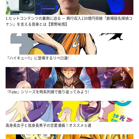
1.ヒットコンテンツの裏側に迫る － 興行収入130億円突破「劇場版名探偵コ
ナン」を支える音楽とは【菅野祐悟】
『ハイキュー!!』に登場するリベロ達!
『Fate』シリーズを時系列順で振り返ってみよう!
高身長女子と低身長男子の恋愛漫画！オススメ５選