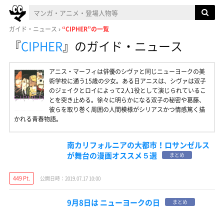
ガイド・ニュース
“CIPHER”の一覧
『
CIPHER
』
のガイド・ニュース
アニス・マーフィは俳優のシヴァと同じニューヨークの美
術学校に通う15歳の少女。ある日アニスは、シヴァは双子
のジェイクとロイによって2人1役として演じられているこ
とを突き止める。徐々に明らかになる双子の秘密や葛藤、
彼らを取り巻く周囲の人間模様がシリアスかつ情感篤く描
かれる青春物語。
南カリフォルニアの大都市！ロサンゼルス
が舞台の漫画オススメ５選
まとめ
449 Pt.
公開日時：2019.07.17 10:00
9月8日は ニューヨークの日
まとめ