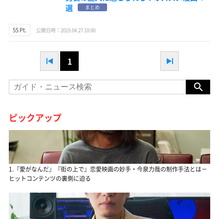
選
まとめ
55 Pt.
公開日時：2019.04.27 10:00
1
ピックアップ
1.『愛がなんだ』『街の上で』恋愛映画の妙手・今泉力哉の制作手法とは－
ヒットコンテンツの裏側に迫る