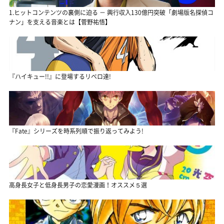
1.ヒットコンテンツの裏側に迫る － 興行収入130億円突破「劇場版名探偵コ
ナン」を支える音楽とは【菅野祐悟】
『ハイキュー!!』に登場するリベロ達!
『Fate』シリーズを時系列順で振り返ってみよう!
高身長女子と低身長男子の恋愛漫画！オススメ５選