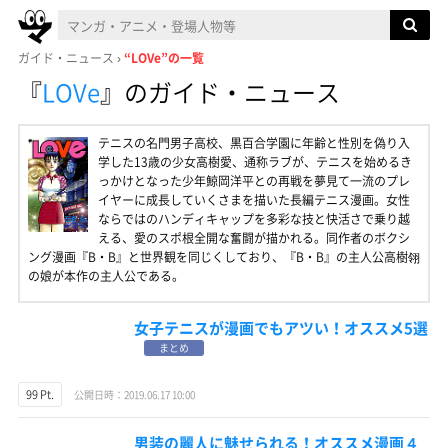
ガイド・ニュース
“LOVe”の一覧
『
LOVe
』
のガイド・ニュース
テニスの名門男子高校、黒百合学園に年齢と性別を偽り入
学した13歳の少女高樹愛、通称ラブが、テニスを始めるき
っかけとなった少年鯨岡洋平との再戦を夢見て一流のプレ
イヤーに成長していくさまを描いた長編テニス漫画。女性
ならではのハンディキャップを多彩な技と快活さで乗り越
える、愛のスポ根全開な奮闘が描かれる。同作者のボクシ
ング漫画『B・B』と世界観を同じくしており、『B・B』の主人公高樹翎
の娘が本作の主人公である。
女子テニスが漫画でもアツい！オススメ5選
まとめ
99 Pt.
公開日時：2019.06.17 10:00
男装の麗人に魅せられる！オススメ漫画４