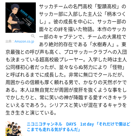
サッカチームの名門高校「聖蹟高校」の
サッカー部に入部した主人公「柄本つく
し」。彼の成長を中心に、サッカー部の
面々との絆を描いた物語。本作のサッカ
ー部のキャプテンで、チームの大黒柱で
出典：
Amazon.co.jp
あり絶対的存在である「水樹寿人」。東
京最強との呼び声も高く、プロサッカークラブへの入団
も決まっている超高校級プレーヤー。入学した時は主人
公同様初心者だったが、並々ならぬ努力により「怪物」
と呼ばれるまでに成長した。非常に無口でクールだが、
周囲からの信頼も厚く頼れる男で、かなりの天然ボケで
ある。本人は無自覚だが周囲が度肝を抜くような事をし
でかしたりと、常に笑いの神が降臨する愛すべきキャラ
といえるであろう。シリアスと笑いが混在するキャラを
生き生きと演じている。
ニコニコチャンネル DAYS 1st day 「それだけで僕はど
こまでも走れる気がするんだ」