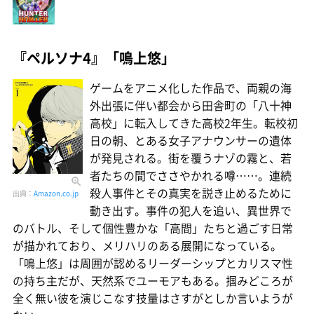
『ペルソナ4』「鳴上悠」
ゲームをアニメ化した作品で、両親の海
外出張に伴い都会から田舎町の「八十神
高校」に転入してきた高校2年生。転校初
日の朝、とある女子アナウンサーの遺体
が発見される。街を覆うナゾの霧と、若
者たちの間でささやかれる噂……。連続
殺人事件とその真実を説き止めるために
出典：
Amazon.co.jp
動き出す。事件の犯人を追い、異世界で
のバトル、そして個性豊かな「高間」たちと過ごす日常
が描かれており、メリハリのある展開になっている。
「鳴上悠」は周囲が認めるリーダーシップとカリスマ性
の持ち主だが、天然系でユーモアもある。掴みどころが
全く無い彼を演じこなす技量はさすがとしか言いようが