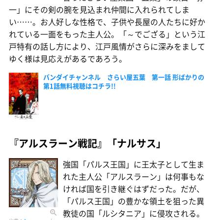
一」にその剣の腕を見込まれ仲間に入れられてしま
い……。お人好しな性格で、子供や長屋の人たちに好か
れている一面をもった主人公。「～でござる」という江
戸特有の話し方により、江戸風情がさらに深みをまして
ゆく様は見応えがあるであろう。
バンダイチャンネル さらい屋五葉 第一話 形ばかりの
第1話無料視聴はコチラ!!
『アルスラーン戦記』「ナルサス」
強国「パルス王国」に王太子として生ま
れた主人公「アルスラーン」は何事もな
ければ国を引き継ぐはずだった。だが、
「パルス王国」の豊かな領土を狙った異
教徒の国「ルシタニア」に侵攻される。