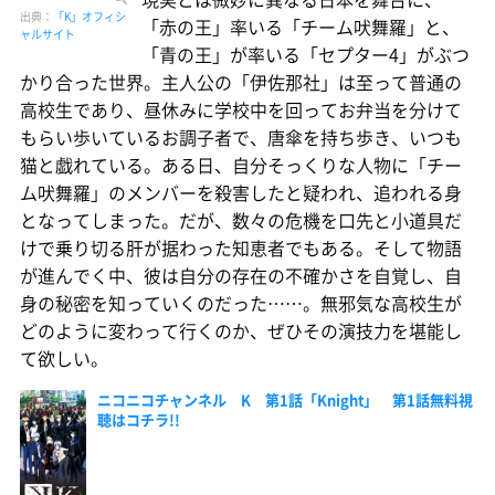
出典：
「K」オフィシ
「赤の王」率いる「チーム吠舞羅」と、
ャルサイト
「青の王」が率いる「セプター4」がぶつ
かり合った世界。主人公の「伊佐那社」は至って普通の
高校生であり、昼休みに学校中を回ってお弁当を分けて
もらい歩いているお調子者で、唐傘を持ち歩き、いつも
猫と戯れている。ある日、自分そっくりな人物に「チー
ム吠舞羅」のメンバーを殺害したと疑われ、追われる身
となってしまった。だが、数々の危機を口先と小道具だ
けで乗り切る肝が据わった知恵者でもある。そして物語
が進んでく中、彼は自分の存在の不確かさを自覚し、自
身の秘密を知っていくのだった……。無邪気な高校生が
どのように変わって行くのか、ぜひその演技力を堪能し
て欲しい。
ニコニコチャンネル K 第1話「Knight」 第1話無料視
聴はコチラ!!