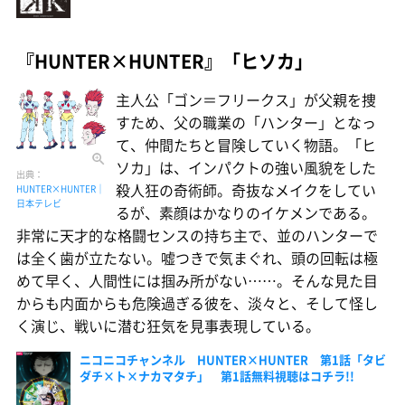
『HUNTER×HUNTER』「ヒソカ」
主人公「ゴン＝フリークス」が父親を捜
すため、父の職業の「ハンター」となっ
て、仲間たちと冒険していく物語。「ヒ
ソカ」は、インパクトの強い風貌をした
出典：
殺人狂の奇術師。奇抜なメイクをしてい
HUNTER×HUNTER｜
日本テレビ
るが、素顔はかなりのイケメンである。
非常に天才的な格闘センスの持ち主で、並のハンターで
は全く歯が立たない。嘘つきで気まぐれ、頭の回転は極
めて早く、人間性には掴み所がない……。そんな見た目
からも内面からも危険過ぎる彼を、淡々と、そして怪し
く演じ、戦いに潜む狂気を見事表現している。
ニコニコチャンネル HUNTER×HUNTER 第1話「タビ
ダチ×ト×ナカマタチ」 第1話無料視聴はコチラ!!