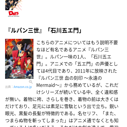
『ルパン三世』「石川五エ門」
こちらのアニメについてはもう説明不要
なほど有名であるアニメ『ルパン三
世』。ルパン一味の1人、「石川五エ
門」。アニメでの「五エ門」の声優とし
ては4代目であり、2011年に放映された
『ルパン三世 血の刻印 〜永遠の
Mermaid〜』から務めているが、これだ
出典：
Amazon.co.jp
けシリーズが続いている中、全く違和感
が無い。着物に袴、さらしを巻き、着物の前は大きくは
だけており、足元には素足に雪駄という出で立ち。鋭い
眼光、黒髪の長髪が特徴的である。名セリフ、「また、
つまらぬ物を斬ってしまった」はアニメ通でなくとも知