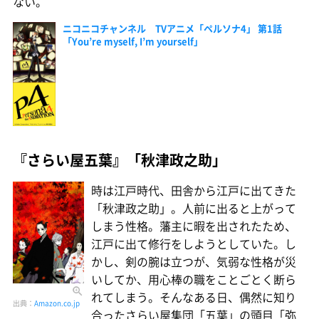
ない。
ニコニコチャンネル TVアニメ「ペルソナ4」 第1話
「You’re myself, I’m yourself」
『さらい屋五葉』「秋津政之助」
時は江戸時代、田舎から江戸に出てきた
「秋津政之助」。人前に出ると上がって
しまう性格。藩主に暇を出されたため、
江戸に出て修行をしようとしていた。し
かし、剣の腕は立つが、気弱な性格が災
いしてか、用心棒の職をことごとく断ら
れてしまう。そんなある日、偶然に知り
出典：
Amazon.co.jp
合ったさらい屋集団「五葉」の頭目「弥