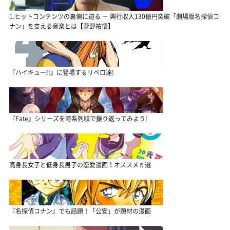
1.ヒットコンテンツの裏側に迫る － 興行収入130億円突破「劇場版名探偵コ
ナン」を支える音楽とは【菅野祐悟】
『ハイキュー!!』に登場するリベロ達!
『Fate』シリーズを時系列順で振り返ってみよう!
高身長女子と低身長男子の恋愛漫画！オススメ５選
『名探偵コナン』でも話題！「公安」が題材の漫画