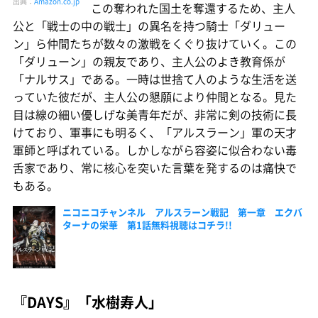
出典：
Amazon.co.jp
この奪われた国土を奪還するため、主人
公と「戦士の中の戦士」の異名を持つ騎士「ダリュー
ン」ら仲間たちが数々の激戦をくぐり抜けていく。この
「ダリューン」の親友であり、主人公のよき教育係が
「ナルサス」である。一時は世捨て人のような生活を送
っていた彼だが、主人公の懇願により仲間となる。見た
目は線の細い優しげな美青年だが、非常に剣の技術に長
けており、軍事にも明るく、「アルスラーン」軍の天才
軍師と呼ばれている。しかしながら容姿に似合わない毒
舌家であり、常に核心を突いた言葉を発するのは痛快で
もある。
ニコニコチャンネル アルスラーン戦記 第一章 エクバ
ターナの栄華 第1話無料視聴はコチラ!!
『DAYS』「水樹寿人」