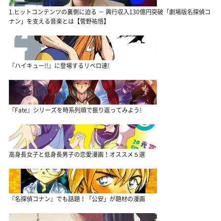
1.ヒットコンテンツの裏側に迫る － 興行収入130億円突破「劇場版名探偵コ
ナン」を支える音楽とは【菅野祐悟】
『ハイキュー!!』に登場するリベロ達!
『Fate』シリーズを時系列順で振り返ってみよう!
高身長女子と低身長男子の恋愛漫画！オススメ５選
『名探偵コナン』でも話題！「公安」が題材の漫画