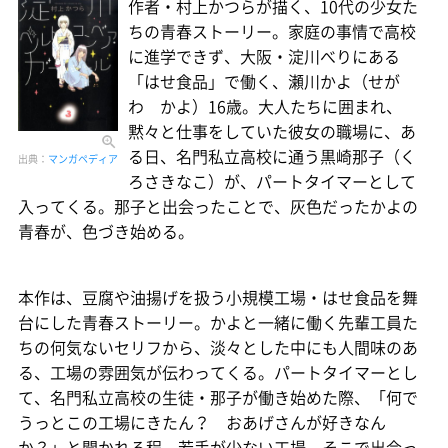
作者・村上かつらが描く、10代の少女た
ちの青春ストーリー。家庭の事情で高校
に進学できず、大阪・淀川べりにある
「はせ食品」で働く、瀬川かよ（せが
わ かよ）16歳。大人たちに囲まれ、
黙々と仕事をしていた彼女の職場に、あ
る日、名門私立高校に通う黒崎那子（く
出典：
マンガペディア
ろさきなこ）が、パートタイマーとして
入ってくる。那子と出会ったことで、灰色だったかよの
青春が、色づき始める。
本作は、豆腐や油揚げを扱う小規模工場・はせ食品を舞
台にした青春ストーリー。かよと一緒に働く先輩工員た
ちの何気ないセリフから、淡々とした中にも人間味のあ
る、工場の雰囲気が伝わってくる。パートタイマーとし
て、名門私立高校の生徒・那子が働き始めた際、「何で
うっとこの工場にきたん？ おあげさんが好きなん
か？」と聞かれる程、若手が少ない工場。そこで出会っ