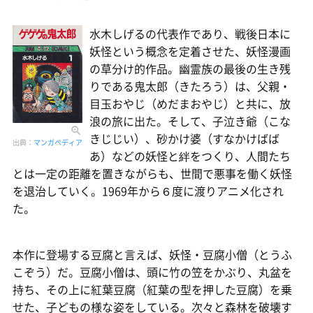
水木しげるの代表作であり、戦後日本に
妖怪という概念を定着させた、妖怪漫画
の草分け的作品。幽霊族の最後の生き残
りである鬼太郎（きたろう）は、父親・
目玉おやじ（めだまおやじ）と共に、放
浪の旅に出た。そして、子泣き爺（こな
きじじい）、砂かけ婆（すなかけばば
出典：
マンガペディア
あ）などの妖怪と絆をつくり、人間たち
とは一定の距離を置きながらも、世間で悪事を働く妖怪
を退治していく。1969年から６度に渡りアニメ化され
た。
本作に登場する豆腐と言えば、妖怪・豆腐小僧（とうふ
こぞう）だ。豆腐小僧は、頭に竹の笠をかぶり、丸盆を
持ち、その上に紅葉豆腐（紅葉の型を押した豆腐）を乗
せた、子どもの様な姿をしている。次々と森林を破壊す