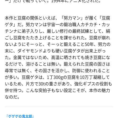
ー」だけで戦っていく。1994年にアニメ化された。
本作と豆腐の関係といえば、「努力マン」が履く「豆腐
ゲタ」だ。努力マンは宇宙一の鍛冶職人カチカチ・カッ
チンナに弟子入りし、厳しい修行の最終試練として、絹
ごし豆腐をたたき上げることを課せられた。豆腐が崩れ
ないようにそーっと、そーっと鍛えること50年、努力の
末に、ダイヤモンドよりも硬い豆腐ゲタが出来上がっ
た。金属ではないため、高温に晒されても焼き豆腐にな
るだけで、溶けることは無い。鍛えられた豆腐の固さは
尋常では無く、その固さを活かし、防御に使われること
が多い。豆腐ゲタは、1丁300gの豆腐を10万丁凝縮して
いるため、片方で30tの重さがあり、強化ギプスの役割も
併せ持つ。こんな突拍子もない設定こそが、本作の魅力
なのだ。
『ゲゲゲの鬼太郎』