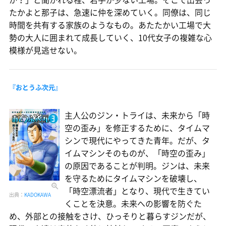
たかよと那子は、急速に仲を深めていく。同僚は、同じ
時間を共有する家族のようなもの。あたたかい工場で大
勢の大人に囲まれて成長していく、10代女子の複雑な心
模様が見逃せない。
『おとうふ次元』
主人公のジン・トライは、未来から「時
空の歪み」を修正するために、タイムマ
シンで現代にやってきた青年。だが、タ
イムマシンそのものが、「時空の歪み」
の原因であることが判明。ジンは、未来
を守るためにタイムマシンを破壊し、
「時空漂流者」となり、現代で生きてい
出典：
KADOKAWA
くことを決意。未来への影響を防ぐた
め、外部との接触をさけ、ひっそりと暮らすジンだが、