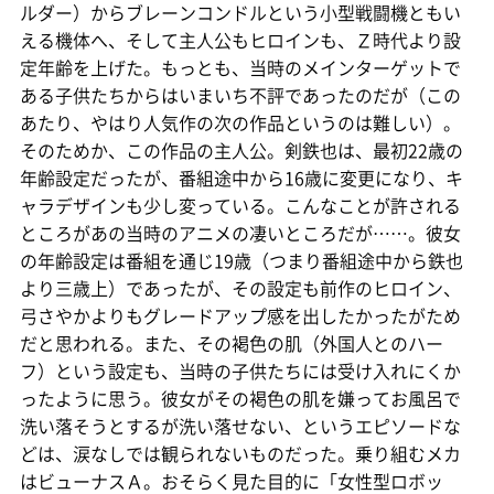
ルダー）からブレーンコンドルという小型戦闘機ともい
える機体へ、そして主人公もヒロインも、Ｚ時代より設
定年齢を上げた。もっとも、当時のメインターゲットで
ある子供たちからはいまいち不評であったのだが（この
あたり、やはり人気作の次の作品というのは難しい）。
そのためか、この作品の主人公。剣鉄也は、最初22歳の
年齢設定だったが、番組途中から16歳に変更になり、キ
ャラデザインも少し変っている。こんなことが許される
ところがあの当時のアニメの凄いところだが……。彼女
の年齢設定は番組を通じ19歳（つまり番組途中から鉄也
より三歳上）であったが、その設定も前作のヒロイン、
弓さやかよりもグレードアップ感を出したかったがため
だと思われる。また、その褐色の肌（外国人とのハー
フ）という設定も、当時の子供たちには受け入れにくか
ったように思う。彼女がその褐色の肌を嫌ってお風呂で
洗い落そうとするが洗い落せない、というエピソードな
どは、涙なしでは観られないものだった。乗り組むメカ
はビューナスＡ。おそらく見た目的に「女性型ロボッ