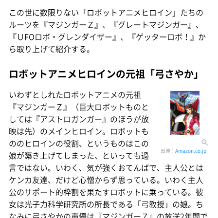
この世に数限りない「ロボットアニメヒロイン」たちの
ルーツを『マジンガーＺ』、『グレートマジンガー』、
『ＵFOロボ・グレンダイザー』、『ゲッターロボ！』か
ら取り上げて紹介する。
ロボットアニメヒロインの元祖「弓さやか」
いわずとしれたロボットアニメの元祖
『マジンガーＺ』（巨大ロボットものと
しては『アストロガンガー』のほうが放
映は先）のメインヒロイン。ロボットも
ののヒロインの役割、というものはこの
出典：
Amazon.co.jp
娘が築き上げてしまった、といっても過
言ではない。いわく、気が強くおてんばで、主人公とは
ケンカ友達、だけど心憎からず思っている。いわく主人
公のサポート的枠割を果たすロボットに乗っている。彼
女は光子力科学研究所の所長である「弓教授」の娘。ち
なみに弓さやかの声優は『マジンガーＺ』の放送2年間で