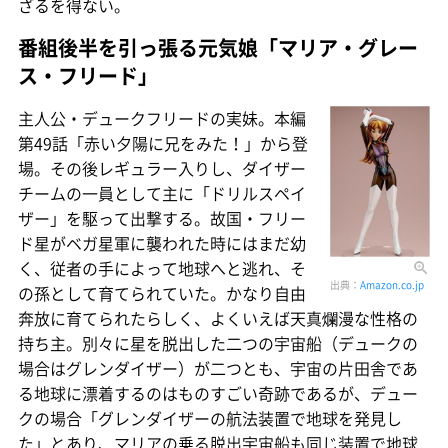
ざるを得ない。
番組後半を引っ張る元気娘「マリア・グレー
ス・フリード」
主人公・デュークフリードの実妹。本編
第49話「赤い夕陽に兄をみた！」から登
場。その後レギュラー入りし、ダイザー
チームの一員として主に「ドリルスペイ
ザー」を駆って出撃する。故国・フリー
ド星がベガ星軍に襲われた時にはまだ幼
く、従者の手によって地球へと逃れ、そ
出典：
Amazon.co.jp
の孫として育てられていた。かなり自由
奔放に育てられたらしく、よくいえば天真爛漫な性格の
持ち主。別々に星を脱出した二つの宇宙船（デュークの
場合はグレンダイザー）が二つとも、宇宙の片田舎であ
る地球に漂着するのはものすごい奇跡であるが、デュー
クの場合「グレンダイザーの航法装置で地球を発見し
た」とあり、マリアの乗る脱出宇宙船も同じ装置で地球