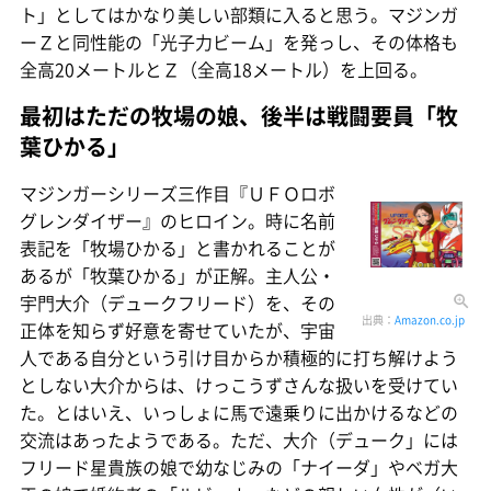
ト」としてはかなり美しい部類に入ると思う。マジンガ
ーＺと同性能の「光子力ビーム」を発っし、その体格も
全高20メートルとＺ（全高18メートル）を上回る。
最初はただの牧場の娘、後半は戦闘要員「牧
葉ひかる」
マジンガーシリーズ三作目『ＵＦＯロボ
グレンダイザー』のヒロイン。時に名前
表記を「牧場ひかる」と書かれることが
あるが「牧葉ひかる」が正解。主人公・
宇門大介（デュークフリード）を、その
出典：
Amazon.co.jp
正体を知らず好意を寄せていたが、宇宙
人である自分という引け目からか積極的に打ち解けよう
としない大介からは、けっこうずさんな扱いを受けてい
た。とはいえ、いっしょに馬で遠乗りに出かけるなどの
交流はあったようである。ただ、大介（デューク」には
フリード星貴族の娘で幼なじみの「ナイーダ」やベガ大