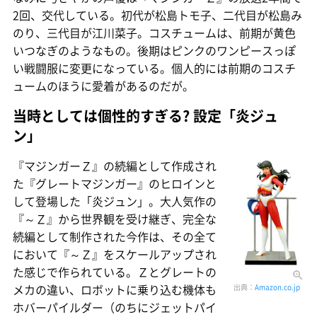
2回、交代している。初代が松島トモ子、二代目が松島み
のり、三代目が江川菜子。コスチュームは、前期が黄色
いつなぎのようなもの。後期はピンクのワンピースっぽ
い戦闘服に変更になっている。個人的には前期のコスチ
ュームのほうに愛着があるのだが。
当時としては個性的すぎる? 設定「炎ジュ
ン」
『マジンガーＺ』の続編として作成され
た『グレートマジンガー』のヒロインと
して登場した「炎ジュン」。大人気作の
『～Ｚ』から世界観を受け継ぎ、完全な
続編として制作された今作は、その全て
において『～Ｚ』をスケールアップされ
た感じで作られている。Ｚとグレートの
メカの違い、ロボットに乗り込む機体も
出典：
Amazon.co.jp
ホバーパイルダー（のちにジェットパイ