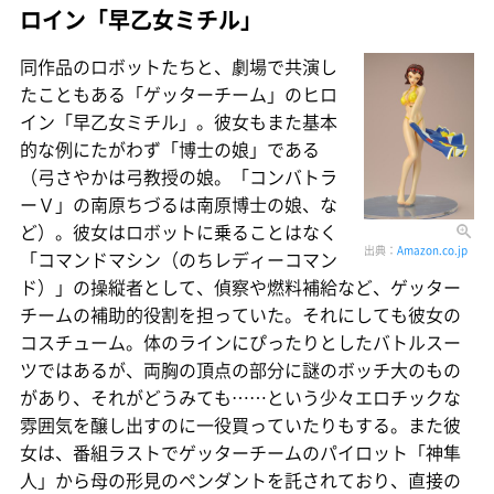
ロイン「早乙女ミチル」
同作品のロボットたちと、劇場で共演し
たこともある「ゲッターチーム」のヒロ
イン「早乙女ミチル」。彼女もまた基本
的な例にたがわず「博士の娘」である
（弓さやかは弓教授の娘。「コンバトラ
ーＶ」の南原ちづるは南原博士の娘、な
ど）。彼女はロボットに乗ることはなく
出典：
Amazon.co.jp
「コマンドマシン（のちレディーコマン
ド）」の操縦者として、偵察や燃料補給など、ゲッター
チームの補助的役割を担っていた。それにしても彼女の
コスチューム。体のラインにぴったりとしたバトルスー
ツではあるが、両胸の頂点の部分に謎のボッチ大のもの
があり、それがどうみても……という少々エロチックな
雰囲気を醸し出すのに一役買っていたりもする。また彼
女は、番組ラストでゲッターチームのパイロット「神隼
人」から母の形見のペンダントを託されており、直接の