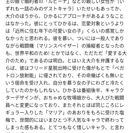
王の娘で婚約者の「ルビーナ」などの親しい女性が（い
ずれも一話のみのゲストキャラ）いたせいもあってか、
大介のほうから、ひかるにアプローチがあるようなこと
はなかった。彼にとってひかるは、恋愛対象というより
は「近所に住む年下の可愛い女の子」くらいの感覚しか
なかったと思われる。彼を慕い、ついには一般人であり
ながら戦闘機（マリンスペイザー）の操縦者となったの
も、世界平和のため! とかではなく、ただただ「愛する大
介のため」であるのは明白。とはいえ大介を弁護するな
らば、彼はフリード星脱出時に受けた傷がもとで「ベガ
トロン放射能」に侵されており、その命幾ばくも無いと
いう宿命を受け入れ、自分を慕う女の子にわざと冷たく
していたのかもしれない。ひかるは番組後半、キャラク
ターデザインが、おちゃめな牧場娘から、大人びた戦闘
員へと変更になっており、またそれとほぼ同じころにレ
ギュラー入りした「マリア」のあおりをもろに受けた塩
梅で、世間的にはいまひとつ不人気なキャラで終わって
しまった感もある。とてつもなく惜しいキャラ、と言わ