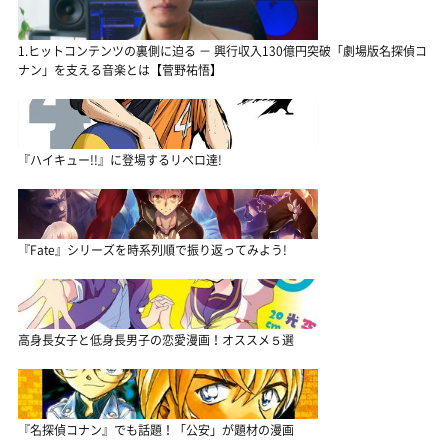
1.ヒットコンテンツの裏側に迫る － 興行収入130億円突破「劇場版名探偵コ
ナン」を支える音楽とは【菅野祐悟】
『ハイキュー!!』に登場するリベロ達!
『Fate』シリーズを時系列順で振り返ってみよう!
高身長女子と低身長男子の恋愛漫画！オススメ５選
『名探偵コナン』でも話題！「公安」が題材の漫画