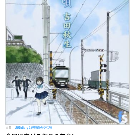
出典：
海街diary 1 蝉時雨のやむ頃