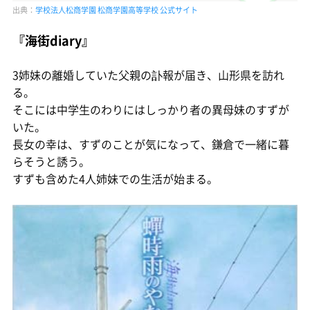
出典：
学校法人松商学園 松商学園高等学校 公式サイト
『海街diary』
3姉妹の離婚していた父親の訃報が届き、山形県を訪れ
る。
そこには中学生のわりにはしっかり者の異母妹のすずが
いた。
長女の幸は、すずのことが気になって、鎌倉で一緒に暮
らそうと誘う。
すずも含めた4人姉妹での生活が始まる。