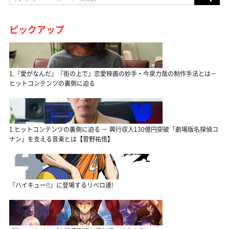
ピックアップ
1.『愛がなんだ』『街の上で』恋愛映画の妙手・今泉力哉の制作手法とは－
ヒットコンテンツの裏側に迫る
1.ヒットコンテンツの裏側に迫る － 興行収入130億円突破「劇場版名探偵コ
ナン」を支える音楽とは【菅野祐悟】
『ハイキュー!!』に登場するリベロ達!