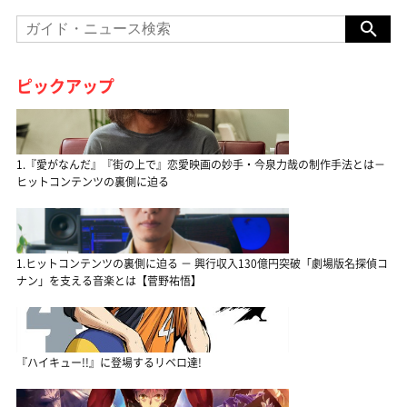
ピックアップ
1.『愛がなんだ』『街の上で』恋愛映画の妙手・今泉力哉の制作手法とは－
ヒットコンテンツの裏側に迫る
1.ヒットコンテンツの裏側に迫る － 興行収入130億円突破「劇場版名探偵コ
ナン」を支える音楽とは【菅野祐悟】
『ハイキュー!!』に登場するリベロ達!