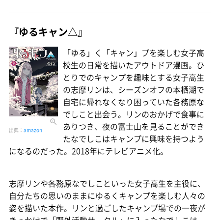
『ゆるキャン△』
「ゆる」く「キャン」プを楽しむ女子高
校生の日常を描いたアウトドア漫画。ひ
とりでのキャンプを趣味とする女子高生
の志摩リンは、シーズンオフの本栖湖で
自宅に帰れなくなり困っていた各務原な
でしこと出会う。リンのおかげで食事に
ありつき、夜の富士山を見ることができ
出典：
amazon
たなでしこはキャンプに興味を持つよう
になるのだった。2018年にテレビアニメ化。
志摩リンや各務原なでしこといった女子高生を主役に、
自分たちの思いのままにゆるくキャンプを楽しむ人々の
姿を描いた本作。リンと過ごしたキャンプ場での一夜が
きっかけで「野外活動サークル」に入ったなでしこは、