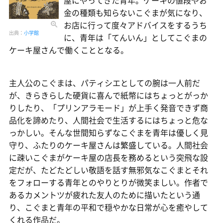
金の種類も知らないこぐまが気になり、
お店に行って度々アドバイスをするうち
出典：
小学館
に、青年は「てんいん」としてこぐまの
ケーキ屋さんで働くこととなる。
主人公のこぐまは、パティシエとしての腕は一人前だ
が、きらきらした硬貨に喜んで紙幣にはちょっとがっか
りしたり、「プリンアラモード」が上手く発音できず商
品化を諦めたり、人間社会で生活するにはちょっと危な
っかしい。そんな世間知らずなこぐまを青年は優しく見
守り、ふたりのケーキ屋さんは繁盛している。人間社会
に疎いこぐまがケーキ屋の店長を務めるという突飛な設
定だが、たどたどしい敬語を話す無邪気なこぐまとそれ
をフォローする青年とのやりとりが微笑ましい。作者で
あるカメントツが疲れた友人のために描いたという通
り、こぐまと青年の平和で穏やかな日常が心を癒やして
くれる作品だ。