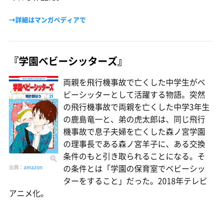
→詳細はマンガペディアで
『学園ベビーシッターズ』
両親を飛行機事故で亡くした中学生がベ
ビーシッターとして活躍する物語。突然
の飛行機事故で両親を亡くした中学3年生
の鹿島竜一と、弟の虎太郎は、同じ飛行
機事故で息子夫婦を亡くした森ノ宮学園
の理事長である森ノ宮羊子に、ある交換
条件のもと引き取られることになる。そ
の条件とは「学園の保育室でベビーシッ
出典：
amazon
ターをすること」だった。2018年テレビ
アニメ化。