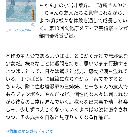
ちゃん」の小岩井葉介。ご近所さんやと
ーちゃんの友人たちに見守られながら、
よつばは様々な体験を通して成長してい
く。第10回文化庁メディア芸術祭マンガ
出典：
KADOKAWA
部門優秀賞受賞。
本作の主人公であるよつばは、とにかく元気で無邪気な
少女だ。様々なことに疑問を持ち、思いのまま行動する
よつばにとって、日々は驚きと発見、感動で満ち溢れて
いる。よつばと同じ目線に立ちながら子育てをするとー
ちゃん、隣に住む綾瀬家の三姉妹、とーちゃんの友人で
あるジャンボや、やんだなど、個性的な人々に囲まれな
がら彼女の日常は進んでいく。様々な出来事を精一杯楽
しみ、少しずつ大きくなっていくよつばの姿に癒やされ
つつ、その成長を自然と見守りたくなる作品だ。
→詳細はマンガペディアで