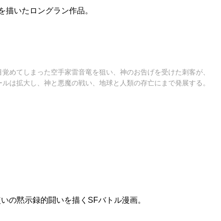
を描いたロングラン作品。
目覚めてしまった空手家雷音竜を狙い、神のお告げを受けた刺客が、
ールは拡大し、神と悪魔の戦い、地球と人類の存亡にまで発展する。
使いの黙示録的闘いを描くSFバトル漫画。