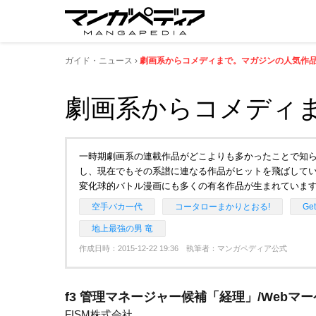
ガイド・ニュース
劇画系からコメディまで。マガジンの人気作
劇画系からコメディ
一時期劇画系の連載作品がどこよりも多かったことで知
し、現在でもその系譜に連なる作品がヒットを飛ばして
変化球的バトル漫画にも多くの有名作品が生まれていま
空手バカ一代
コータローまかりとおる!
Ge
地上最強の男 竜
作成日時：2015-12-22 19:36 執筆者：マンガペディア公式
f3 管理マネージャー候補「経理」/Webマ
FISM株式会社