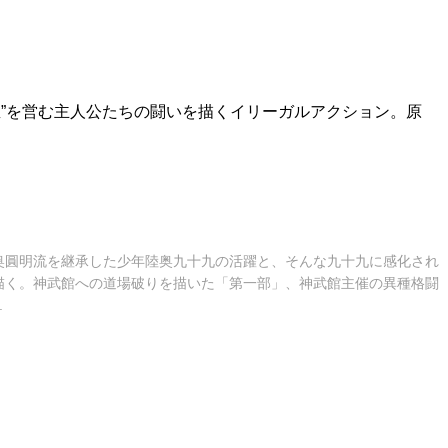
屋”を営む主人公たちの闘いを描くイリーガルアクション。原
奥圓明流を継承した少年陸奥九十九の活躍と、そんな九十九に感化され
描く。神武館への道場破りを描いた「第一部」、神武館主催の異種格闘
.