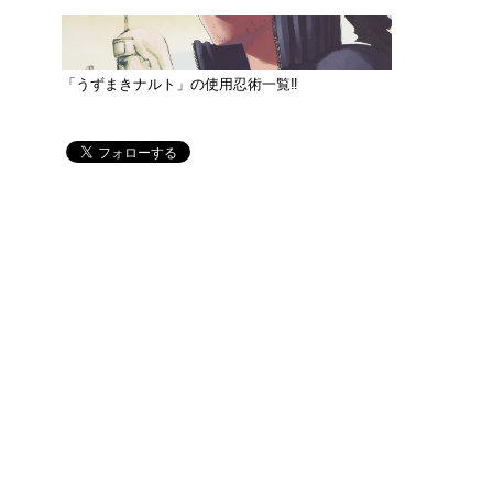
「うずまきナルト」の使用忍術一覧‼