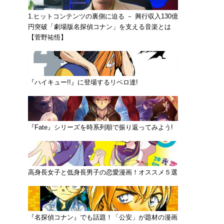
1.ヒットコンテンツの裏側に迫る － 興行収入130億
円突破「劇場版名探偵コナン」を支える音楽とは
【菅野祐悟】
『ハイキュー!!』に登場するリベロ達!
『Fate』シリーズを時系列順で振り返ってみよう!
高身長女子と低身長男子の恋愛漫画！オススメ５選
『名探偵コナン』でも話題！「公安」が題材の漫画