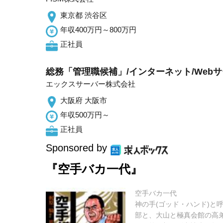
東京都 渋谷区
年収400万円～800万円
正社員
総務「管理職候補」/インターネット/Webサ
エックスサーバー株式会社
大阪府 大阪市
年収500万円～
正社員
Sponsored by
『空手バカ一代』
空手バカ一代
神の手(ゴッド・ハンド)と
部と、大山と極真会館の高