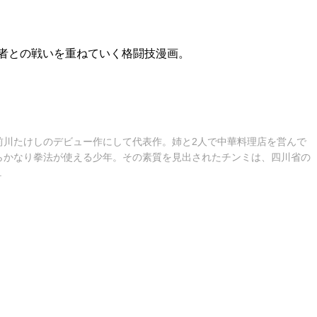
者との戦いを重ねていく格闘技漫画。
前川たけしのデビュー作にして代表作。姉と2人で中華料理店を営んで
らかなり拳法が使える少年。その素質を見出されたチンミは、四川省の
.