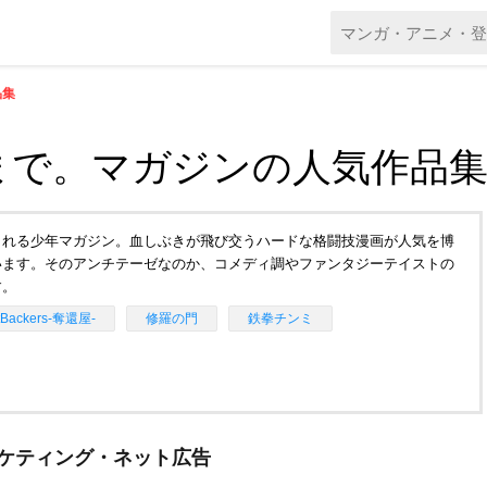
品集
まで。マガジンの人気作品
られる少年マガジン。血しぶきが飛び交うハードな格闘技漫画が人気を博
います。そのアンチテーゼなのか、コメディ調やファンタジーテイストの
す。
tBackers-奪還屋-
修羅の門
鉄拳チンミ
ーケティング・ネット広告