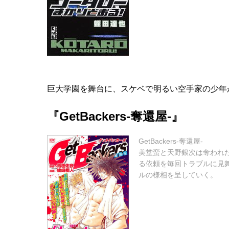
巨大学園を舞台に、スケベで明るい空手家の少年
『GetBackers-奪還屋-』
GetBackers-奪還屋-
美堂蛮と天野銀次は奪われ
る依頼を毎回トラブルに見
ルの様相を呈していく。