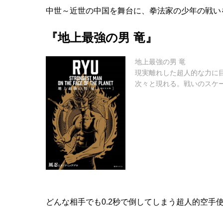
中世～近世の中国を舞台に、拳法家の少年の戦い
『地上最強の男 竜』
地上最強の男 竜
現実離れした超人的な力に
次々と現れる。戦いのスケ
どんな相手でも0.2秒で倒してしまう超人的空手