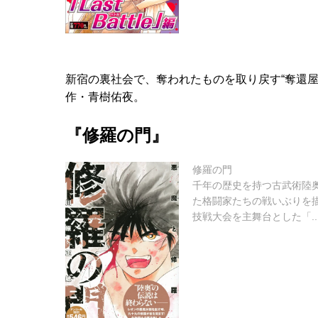
新宿の裏社会で、奪われたものを取り戻す“奪還
作・青樹佑夜。
『修羅の門』
修羅の門
千年の歴史を持つ古武術陸
た格闘家たちの戦いぶりを
技戦大会を主舞台とした「..