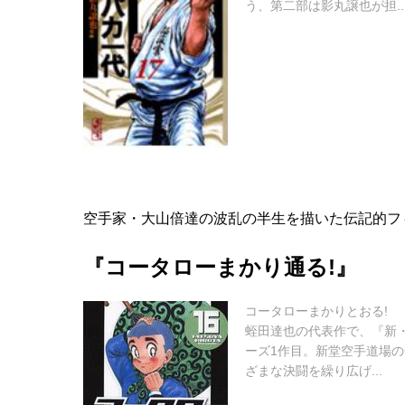
う、第二部は影丸譲也が担..
空手家・大山倍達の波乱の半生を描いた伝記的フ
『コータローまかり通る!』
コータローまかりとおる!
蛭田達也の代表作で、『新・
ーズ1作目。新堂空手道場
ざまな決闘を繰り広げ...