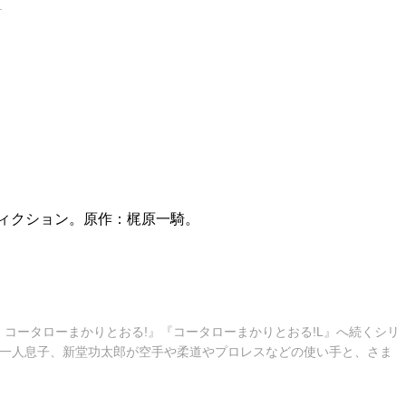
.
ィクション。原作：梶原一騎。
コータローまかりとおる!』『コータローまかりとおる!L』へ続くシリ
の一人息子、新堂功太郎が空手や柔道やプロレスなどの使い手と、さま