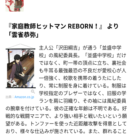
『家庭教師ヒットマン REBORN！』 より
「雲雀恭弥」
主人公「沢田綱吉」が通う「並盛中学
校」の風紀委員長。「並盛中学校」だけ
ではなく、町一帯の頂点に立ち、裏社会
も牛耳る最強最恐の不良だが愛校心が人
一倍強く、校歌を携帯の着うたにした
り、常に制服を身に着けている。制服は
学校指定のブレザーではなく、旧服の学
出典：
Amazon.co.jp
ランを肩に羽織り、その袖には風紀委員
の腕章を付けている。彼の正確な年齢は不明である。好
戦的な戦闘マニアで、より強い相手と戦いたいという願
望がある。トンファーを使った近距離攻撃を得意として
おり、様々な仕込みが施されている。また、群れること