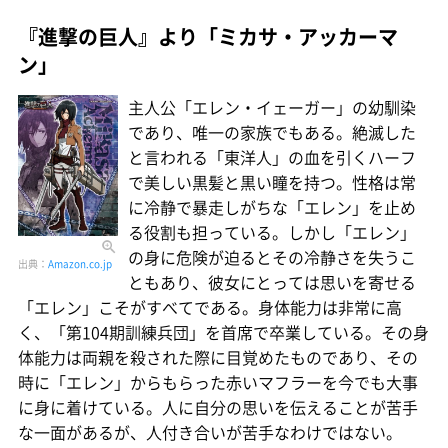
『進撃の巨人』より「ミカサ・アッカーマ
ン」
主人公「エレン・イェーガー」の幼馴染
であり、唯一の家族でもある。絶滅した
と言われる「東洋人」の血を引くハーフ
で美しい黒髪と黒い瞳を持つ。性格は常
に冷静で暴走しがちな「エレン」を止め
る役割も担っている。しかし「エレン」
の身に危険が迫るとその冷静さを失うこ
出典：
Amazon.co.jp
ともあり、彼女にとっては思いを寄せる
「エレン」こそがすべてである。身体能力は非常に高
く、「第104期訓練兵団」を首席で卒業している。その身
体能力は両親を殺された際に目覚めたものであり、その
時に「エレン」からもらった赤いマフラーを今でも大事
に身に着けている。人に自分の思いを伝えることが苦手
な一面があるが、人付き合いが苦手なわけではない。