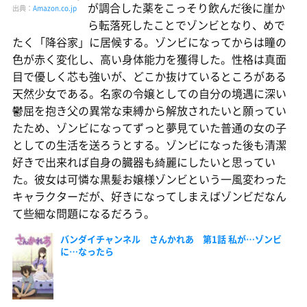
が調合した薬をこっそり飲んだ後に崖か
出典：
Amazon.co.jp
ら転落死したことでゾンビとなり、めで
たく「降谷家」に居候する。ゾンビになってからは瞳の
色が赤く変化し、高い身体能力を獲得した。性格は真面
目で優しく芯も強いが、どこか抜けているところがある
天然少女である。名家の令嬢としての自分の境遇に深い
鬱屈を抱き父の異常な束縛から解放されたいと願ってい
たため、ゾンビになってずっと夢見ていた普通の女の子
としての生活を送ろうとする。ゾンビになった後も清潔
好きで出来れば自身の臓器も綺麗にしたいと思ってい
た。彼女は可憐な黒髪お嬢様ゾンビという一風変わった
キャラクターだが、好きになってしまえばゾンビだなん
て些細な問題になるだろう。
バンダイチャンネル さんかれあ 第1話 私が…ゾンビ
に…なったら