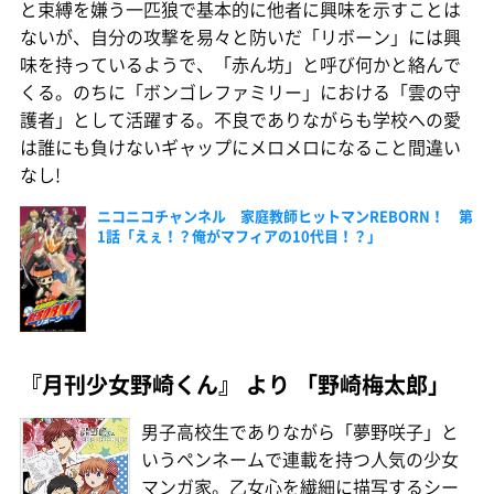
と束縛を嫌う一匹狼で基本的に他者に興味を示すことは
ないが、自分の攻撃を易々と防いだ「リボーン」には興
味を持っているようで、「赤ん坊」と呼び何かと絡んで
くる。のちに「ボンゴレファミリー」における「雲の守
護者」として活躍する。不良でありながらも学校への愛
は誰にも負けないギャップにメロメロになること間違い
なし!
ニコニコチャンネル 家庭教師ヒットマンREBORN！ 第
1話「えぇ！？俺がマフィアの10代目！？」
『月刊少女野崎くん』 より 「野崎梅太郎」
男子高校生でありながら「夢野咲子」と
いうペンネームで連載を持つ人気の少女
マンガ家。乙女心を繊細に描写するシー