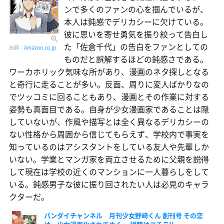
ンで多くのファンの心を掴んでいるが、
本人は鈍感でデリカシーに欠けている。
彼に思いを寄せ勇気を振り絞って告白し
た「佐倉千代」の告白をファンとしての
出典：
Amazon.co.jp
ものだと誤解するほどの鈍感さである。
ワーカホリック気味な所があり、漫画のネタ探しとなる
と奇行に走ることが多い。反面、周りに変人ばかりなの
でツッコミに回ることもあり、漫画とその作業に対する
姿勢も真面目である。自身が少女漫画家であることは隠
していないが、作風や描写とは全く異なるデリカシーの
ない性格から周囲から信じてもらえず、学校内で事実を
知っているのはアシスタントをしている友人や先輩しか
いない。学業とマンガ家を両立させるために父親を説得
して現在は学校の近くのマンションに一人暮らしをして
いる。鈍感男子な彼に振り回されたい人は必見のキャラ
クターだ。
バンダイチャンネル 月刊少女野崎くん 創刊号 その恋