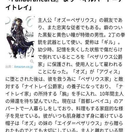
イトレイ」
主人公「オズ＝ベザリウス」の親友であ
り、また忠実な従者でもある。癖のつい
た黒髪と黄色い瞳が特徴の男性。2丁の拳
銃を武器として使い、愛称は「ギル」。
幼少時、記憶を失くした状態で傷だらけ
で倒れているところを「ベザリウス公爵
家」に保護され、使用人として雇われる
出典：
Amazon.co.jp
ことになった。「オズ」が「アヴィス」
に堕とされた後は、彼を救う為に「ベザリウス家」と敵
対する「ナイトレイ公爵家」の養子になっており、「ナ
イトレイ家」の所持する「鴉」を手に入れ、10年間主人
の帰還を待ち望んでいた。現在は「首都レベイユ」のア
パートで一人暮らしをしており、料理もする家庭的な様
子を見せている。彼がいつも肌身離さず身に着けている
帽子は「オズ」の妹の「エイダ＝ベザリウス」から贈ら
れたものでとても大切にしている。主人と離れている間