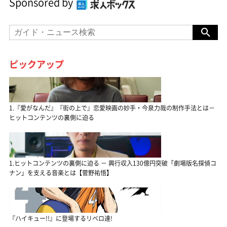
Sponsored by
ピックアップ
1.『愛がなんだ』『街の上で』恋愛映画の妙手・今泉力哉の制作手法とは－
ヒットコンテンツの裏側に迫る
1.ヒットコンテンツの裏側に迫る － 興行収入130億円突破「劇場版名探偵コ
ナン」を支える音楽とは【菅野祐悟】
『ハイキュー!!』に登場するリベロ達!