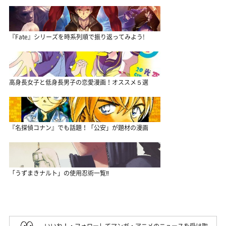
『Fate』シリーズを時系列順で振り返ってみよう!
高身長女子と低身長男子の恋愛漫画！オススメ５選
『名探偵コナン』でも話題！「公安」が題材の漫画
「うずまきナルト」の使用忍術一覧‼