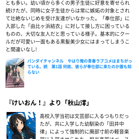
とも多い。幼い頃から多くの男子生徒に好意を寄せられ
続けたが、同時に女子生徒からは常に嫉妬の対象とされ
て壮絶ないじめを受け友達がいなかった。「奉仕部」に
入部した「由比ヶ浜結衣」に対して接し方に困っている
ものの、大切な友人だと思っている様子。基本的にクー
ルだが可愛い一面もある黒髪美少女にはまってしまうこ
と間違いなし!
バンダイチャンネル やはり俺の青春ラブコメはまちがっ
ている。続 第1話 何故、彼らが奉仕部に来たのか誰も知
らない
『けいおん！』より「秋山澪」
高校入学当初は文芸部に入るつもりだっ
たが、共に入学した幼馴染の「田井中
律」によって強制的に廃部寸前の軽音楽