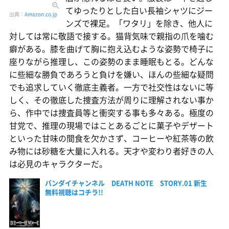
てゆったりとした白い長袖シャツにジー
出典：
Amazon.co.jp
ンズで裸足。「ワタリ」を除き、他人に
対しては常に敬語で接する。猫背気味で親指の爪を噛む
癖がある。膝を曲げて胸に抱え込むような姿勢で椅子に
座りながら推理し、この姿勢のまま睡眠もとる。どんな
に些細な勝負であろうと負けを嫌い、ほんの些細な疑問
でも追求していく徹底主義者。一方で社交性はないに等
しく、その徹底した捜査方法が周りに理解されない事か
ら、作中では捜査員等と衝突する事も多々ある。極度の
甘党で、推理の現場ではことあるごとに菓子やデザート
といった甘味の間食を欠かさず、コーヒーや紅茶等の飲
み物には砂糖を大量に入れる。天才や変わり者好きの人
は必見のキャラクターだ。
バンダイチャンネル DEATH NOTE STORY.01 新生
無料視聴はコチラ!!