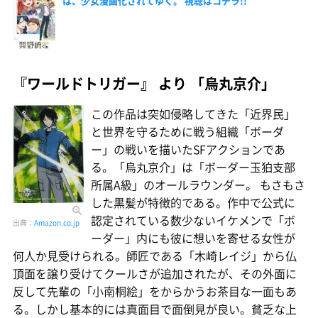
は、少女漫画化されてゆく。 視聴はコチラ!!
『ワールドトリガー』 より 「烏丸京介」
この作品は突如侵略してきた「近界民」
と世界を守るために戦う組織「ボーダ
ー」の戦いを描いたSFアクションであ
る。「烏丸京介」は「ボーダー玉狛支部
所属A級」のオールラウンダー。 もさもさ
した黒髪が特徴的である。作中で公式に
認定されている数少ないイケメンで「ボ
出典：
Amazon.co.jp
ーダー」内にも彼に想いを寄せる女性が
何人か見受けられる。師匠である「木崎レイジ」から仏
頂面を譲り受けてクールさが追加されたが、その外面に
反して先輩の「小南桐絵」をからかうお茶目な一面もあ
る。しかし基本的には真面目で面倒見が良い。貧乏な上