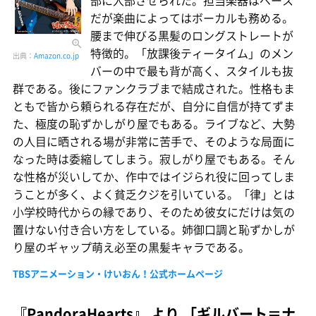
部に入部させられた。担当楽器はベース
だが楽曲によってはボーカルも務める。
腰まで伸びる黒髪のロングストレートが
特徴的。「放課後ティータイム」のメン
出典：
Amazon.co.jp
バーの中で最も背が高く、スタイルも抜
群である。後にファンクラブまで結成された。性格もま
ともで皆から頼られる存在だが、自分に自信が持てずま
た、極度の恥ずかしがり屋でもある。ライブなど、大勢
の人目に晒される場が非常に苦手で、そのような局面に
なった時は委縮してしまう。寂しがり屋でもある。そん
な性格が災いしてか、作中ではイジられ役に回ってしま
うことが多く、よく貧乏クジを引いている。「律」とは
小学校時代からの縁であり、そのため彼女にだけは気の
置けない付き合い方をしている。姉御口調と恥ずかしが
り屋のギャップ萌え必至の黒髪キャラである。
TBSアニメーション・けいおん！公式ホームページ
『PandoraHearts』 より 「ギルバート＝ナ