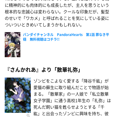
に精神的にも肉体的にも成長したが、主人を思うという
根本的な忠誠心は変わらない。クールな印象だが、髪型
のせいで「ワカメ」と呼ばれることを気にしている姿に
ついついときめいてしまうかもしれない。
バンダイチャンネル PandoraHearts 第1話 罪なき平
穏 無料視聴はコチラ!!
『さんかれあ』より「散華礼弥」
ゾンビをこよなく愛する「降谷千紘」が
愛猫の蘇生に取り組んだことで物語が始
まる。「散華家」の一人娘で「私立散華
女子学園」に通う高校1年生の「礼弥」は
死んだ飼い猫を甦らせようとする「千
紘」と出会ったゾンビに興味を持ち、彼