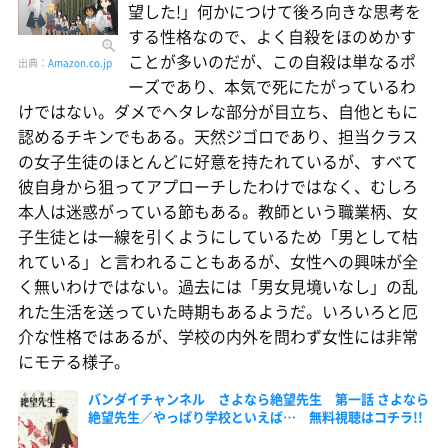
望した!」何かにつけて後ろ向きな思考を
する性格なので、よく自殺をほのめかす
ことが多いのだが、この自殺は単なるポ
出典：
Amazon.co.jp
ーズであり、本気で死にたがっているわ
けではない。ダメでヘタレな部分が目立ち、自他ともに
認めるチキンでもある。天然ジゴロであり、担当クラス
の女子生徒のほとんどに好意を持たれているが、すべて
彼自身から狙ってアプローチしたわけではなく、むしろ
本人は迷惑がっている節もある。教師という職業柄、女
子生徒とは一線を引くようにしているため「男として枯
れている」と言われることもあるが、女性への興味が全
く無いわけではない。過去には「男女見境いなし」の乱
れた生活を送っていた時期もあるようだ。いろいろと厄
介な性格ではあるが、学校の内外を問わず女性には非常
にモテる様子。
バンダイチャンネル さよなら絶望先生 第一話 さよなら
絶望先生／やっぱり学校といえば… 無料視聴はコチラ!!