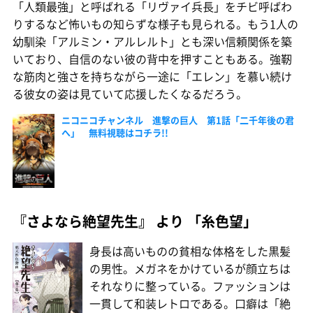
「人類最強」と呼ばれる「リヴァイ兵長」をチビ呼ばわ
りするなど怖いもの知らずな様子も見られる。もう1人の
幼馴染「アルミン・アルレルト」とも深い信頼関係を築
いており、自信のない彼の背中を押すこともある。強靭
な筋肉と強さを持ちながら一途に「エレン」を慕い続け
る彼女の姿は見ていて応援したくなるだろう。
ニコニコチャンネル 進撃の巨人 第1話「二千年後の君
へ」 無料視聴はコチラ!!
『さよなら絶望先生』 より 「糸色望」
身長は高いものの貧相な体格をした黒髪
の男性。メガネをかけているが顔立ちは
それなりに整っている。ファッションは
一貫して和装レトロである。口癖は「絶