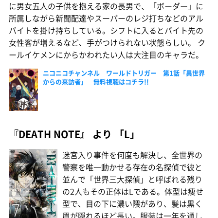
に男女五人の子供を抱える家の長男で、「ボーダー」に
所属しながら新聞配達やスーパーのレジ打ちなどのアル
バイトを掛け持ちしている。シフトに入るとバイト先の
女性客が増えるなど、手がつけられない状態らしい。 ク
ールイケメンにからかわれたい人は大注目のキャラだ。
ニコニコチャンネル ワールドトリガー 第1話「異世界
からの来訪者」 無料視聴はコチラ!!
『DEATH NOTE』 より 「L」
迷宮入り事件を何度も解決し、全世界の
警察を唯一動かせる存在の名探偵で彼と
並んで「世界三大探偵」と呼ばれる残り
の2人もその正体はLである。体型は痩せ
型で、目の下に濃い隈があり、髪は黒く
眉が隠れるほど長い。服装は一年を通し