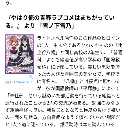
う。
『やはり俺の青春ラブコメはまちがってい
る。』 より 「雪ノ下雪乃」
ライトノベル原作のこの作品のヒロイン
の1人。主人公であるひねくれものの「比
企谷八幡」と同じ高校の2年生で、「普通
科」よりも偏差値が高い学科の「国際教
養科」に所属している。美しい黒髪を持
った大人びた雰囲気の美少女で、学校で
は有名人。 「八幡」とは接点は無かった
出典：
Amazon.co.jp
が、彼が国語教師の「平塚静」によって
「奉仕部」という謎めいた部活動を行っている組織へと
連行されたことから2人の交流が始まる。 勉強のみなら
ず運動神経も良い。勝負ごととなると極度の負けず嫌い
の一面を見せる。方向音痴なようで慣れていない場所だ
と1人で道に迷っている。 部活動時は本を読んでいるこ