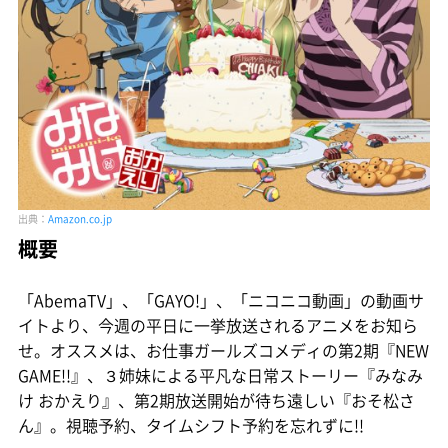
出典：
Amazon.co.jp
概要
「AbemaTV」、「GAYO!」、「ニコニコ動画」の動画サ
イトより、今週の平日に一挙放送されるアニメをお知ら
せ。オススメは、お仕事ガールズコメディの第2期『NEW
GAME!!』、３姉妹による平凡な日常ストーリー『みなみ
け おかえり』、第2期放送開始が待ち遠しい『おそ松さ
ん』。視聴予約、タイムシフト予約を忘れずに!!