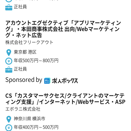
正社員
アカウントエグゼクティブ「アプリマーケティン
グ」・本田商事株式会社 出向/Webマーケティン
グ・ネット広告
株式会社フリークアウト
東京都 港区
年収500万円～800万円
正社員
Sponsored by
CS「カスタマーサクセス/クライアントのマーケテ
ィング支援」/インターネット/Webサービス・ASP
エボラニ株式会社
神奈川県 横浜市
年収400万円～500万円