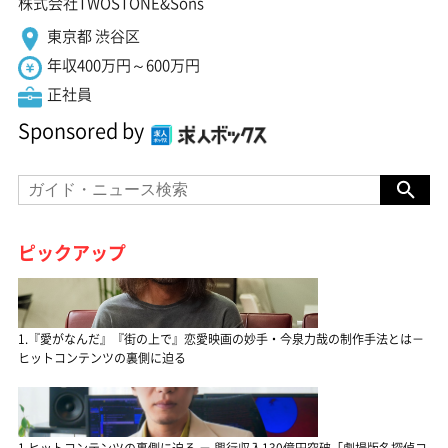
株式会社TWOSTONE&Sons
東京都 渋谷区
年収400万円～600万円
正社員
Sponsored by
ピックアップ
1.『愛がなんだ』『街の上で』恋愛映画の妙手・今泉力哉の制作手法とは－
ヒットコンテンツの裏側に迫る