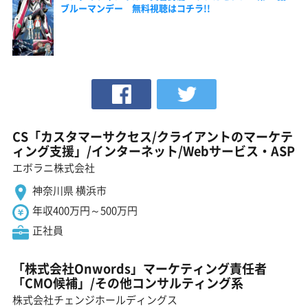
ブルーマンデー 無料視聴はコチラ!!
CS「カスタマーサクセス/クライアントのマーケテ
ィング支援」/インターネット/Webサービス・ASP
エボラニ株式会社
神奈川県 横浜市
年収400万円～500万円
正社員
「株式会社Onwords」マーケティング責任者
「CMO候補」/その他コンサルティング系
株式会社チェンジホールディングス