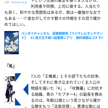
出典：
Amazon.co.jp
利用者や同僚、上司に接する。人当たり
も良く、和やかな雰囲気はあるが、実は一番強かな女で
もある……!? 彼女がしでかす数々の作戦をその目で確か
めてほしい。
バンダイチャンネル 図書館戦争【フジテレビオンデマン
ド】 #1 我ガ王子様ハ図書隊ニアリ 無料視聴はコチラ!!
『K』
7人の「王権者」とその部下たちの抗争、
そしてそれに巻き込まれていく主人公の
物語を描いた『K』。「吠舞羅」に対抗す
る組織、青の「セプター4」の副長を務め
るのは、年齢22歳という若さながら確か
な腕をもつ「淡島世理」。豊満な胸とは