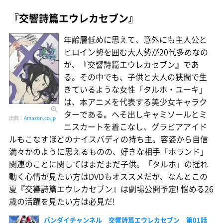
『交響詩篇エウレカセブン』
年齢層低めに思えて、意外にも主人公と
ヒロイン勢を囲む大人勢が20代多めなの
が、『交響詩篇エウレカセブン』であ
る。その中でも、子供と大人の狭間で生
きているような女性「タルホ・ユーキ」
は、本アニメを代表する美少女キャラク
ターである。へそ出しキャミソールとミ
出典：
Amazon.co.jp
ニスカートを着こなし、グラビアアイド
ルもこなすほどのナイスバディの持ち主。容姿から自信
満々かのように思えるものの、好きな相手「ホランド」
関連のことに関してはまだまだ子供。「タルホ」の揺れ
動く心情が見たい方はDVDもオススメだが、なんとこの
夏『交響詩篇エウレカセブン』は劇場公開予定! 悩める26
歳の活躍を見たい方は必見だ!
バンダイチャンネル 交響詩篇エウレカセブン 第01話