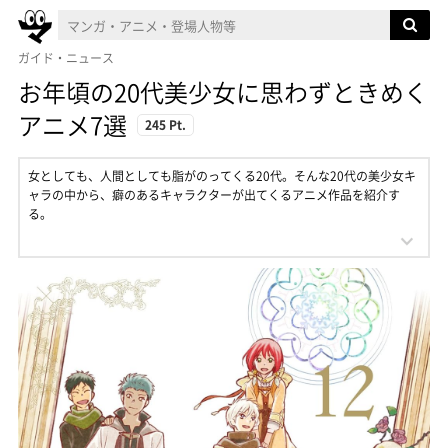
ガイド・ニュース
お年頃の20代美少女に思わずときめく
アニメ7選
245 Pt.
女としても、人間としても脂がのってくる20代。そんな20代の美少女キ
ャラの中から、癖のあるキャラクターが出てくるアニメ作品を紹介す
る。