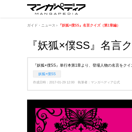
ガイド・ニュース
『妖狐×僕SS』名言クイズ（第1章編）
『妖狐×僕SS』名言
『妖狐×僕SS』単行本第1章より、登場人物の名言をク
妖狐×僕SS
作成日時：2017-01-29 12:00 執筆者：マンガペディア公式