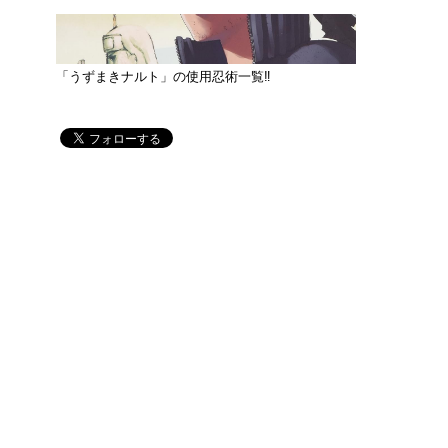
「うずまきナルト」の使用忍術一覧‼