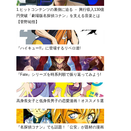
1.ヒットコンテンツの裏側に迫る － 興行収入130億
円突破「劇場版名探偵コナン」を支える音楽とは
【菅野祐悟】
『ハイキュー!!』に登場するリベロ達!
『Fate』シリーズを時系列順で振り返ってみよう!
高身長女子と低身長男子の恋愛漫画！オススメ５選
『名探偵コナン』でも話題！「公安」が題材の漫画