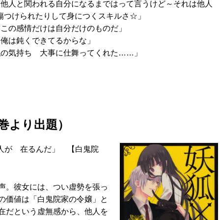
に他人と関われる自分になるまではって言うけど～それは他人
傷つけられたりして身につくスキルさ☆」
 この感情だけは自分だけのものだ」
 俺は鈍くできてるからな」
私の気持ち 大事に仕舞ってくれた……」
1巻より出題）
人が 在るんだ」 【白鬼院
声。彼女には、つい虚勢を張っ
の価値は「白鬼院家の令嬢」と
在だという虚無感から、他人を