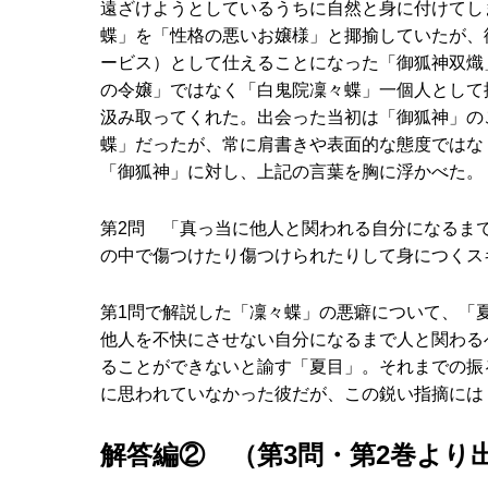
遠ざけようとしているうちに自然と身に付けてし
蝶」を「性格の悪いお嬢様」と揶揄していたが、
ービス）として仕えることになった「御狐神双熾
の令嬢」ではなく「白鬼院凜々蝶」一個人として
汲み取ってくれた。出会った当初は「御狐神」の
蝶」だったが、常に肩書きや表面的な態度ではな
「御狐神」に対し、上記の言葉を胸に浮かべた。
第2問 「真っ当に他人と関われる自分になるま
の中で傷つけたり傷つけられたりして身につくス
第1問で解説した「凜々蝶」の悪癖について、「
他人を不快にさせない自分になるまで人と関わる
ることができないと諭す「夏目」。それまでの振
に思われていなかった彼だが、この鋭い指摘には
解答編② （第3問・第2巻より