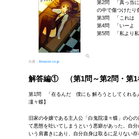
第2問 「真っ当
の中で傷つけたり
第3問 「これは
第4問 「いーよ
第5問 「私より
出典：
Amazon.co.jp
解答編① （第1問～第2問・第
第1問 「在るんだ 僕にも 解ろうとしてくれる
凜々蝶】
旧家の令嬢である主人公「白鬼院凜々蝶」の心の
て悪態を吐いてしまうという悪癖があった。自分
いう肩書きにあり、自分自身は取るに足りない存