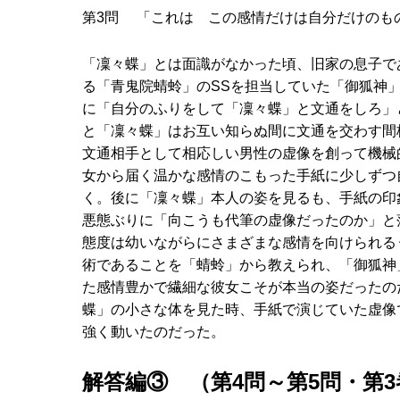
第3問 「これは この感情だけは自分だけのも
「凜々蝶」とは面識がなかった頃、旧家の息子で
る「青鬼院蜻蛉」のSSを担当していた「御狐神
に「自分のふりをして「凜々蝶」と文通をしろ」
と「凜々蝶」はお互い知らぬ間に文通を交わす間
文通相手として相応しい男性の虚像を創って機械
女から届く温かな感情のこもった手紙に少しずつ
く。後に「凜々蝶」本人の姿を見るも、手紙の印
悪態ぶりに「向こうも代筆の虚像だったのか」と
態度は幼いながらにさまざまな感情を向けられる
術であることを「蜻蛉」から教えられ、「御狐神
た感情豊かで繊細な彼女こそが本当の姿だったの
蝶」の小さな体を見た時、手紙で演じていた虚像
強く動いたのだった。
解答編③ （第4問～第5問・第