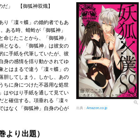
のだ」 【御狐神双熾】
あり「凜々蝶」の婚約者でもあ
」。ある時、蜻蛉が「御狐神」
と命じたことから、「御狐神」
柄となる。「御狐神」は彼女の
的に手紙を代筆していたが、彼
自身の感情を揺り動かされてゆ
象とはまるで違う「凜々蝶」の
落胆してしまう。しかし、あの
うちに身につけた不器用な処世
」はやはり手紙を通して見てい
だと確信する。項垂れる「凜々
ではなく「御狐神」自身の心が
出典：
Amazon.co.jp
3巻より出題）