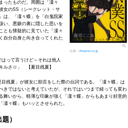
まったものだ。周囲は「凜々
彼女のSS（シークレット・サ
」は、「凜々蝶」を「白鬼院家
扱い、悪癖の裏に隠した思いを
ことも懐疑的に見ていた「凜々
く自分自身と向き合ってくれた
出典：
Amazon.co.jp
ではって言うけど～それは他人
キルさ☆」 【夏目残夏】
夏目残夏」が彼女に助言をした際の台詞である。「凜々蝶」は
べきではないと考えていたが、それではいつまで経っても変わ
る舞いから、軽薄な印象が強く「凜々蝶」からもあまり好意的
「凜々蝶」もハッとさせられた。
出題）