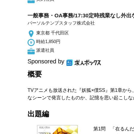
一般事務・OA事務/17:30定時残業なし外出
パーソルテンプスタッフ株式会社
東京都 千代田区
時給1,850円
派遣社員
Sponsored by
概要
TVアニメも放送された『妖狐×僕SS』第1章か
なシーンで発言したものか、記憶を思い起こしな
出題編
第1問 「在るん