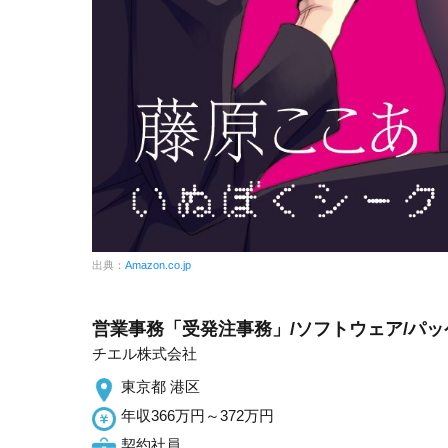
出典：
Amazon.co.jp
営業事務「受発注事務」/ソフトウェア/パ
チエル株式会社
東京都 港区
年収366万円～372万円
契約社員