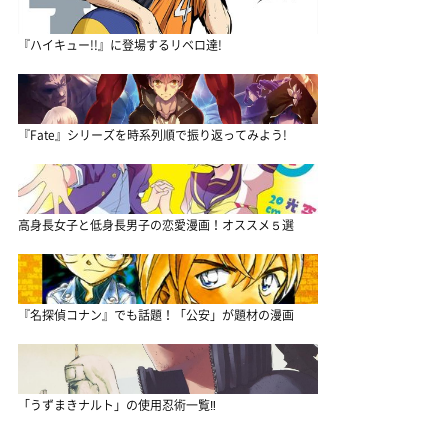
『ハイキュー!!』に登場するリベロ達!
『Fate』シリーズを時系列順で振り返ってみよう!
高身長女子と低身長男子の恋愛漫画！オススメ５選
『名探偵コナン』でも話題！「公安」が題材の漫画
「うずまきナルト」の使用忍術一覧‼