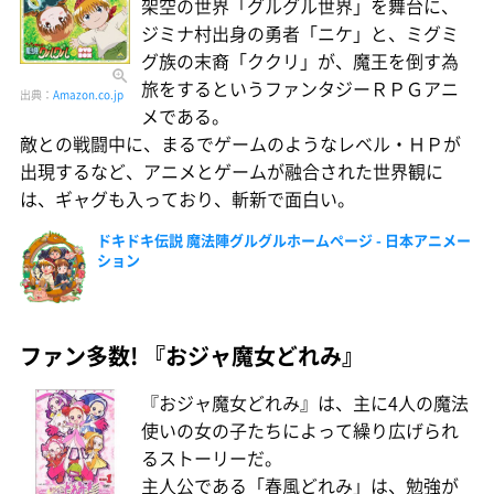
架空の世界「グルグル世界」を舞台に、
ジミナ村出身の勇者「ニケ」と、ミグミ
グ族の末裔「ククリ」が、魔王を倒す為
旅をするというファンタジーＲＰＧアニ
出典：
Amazon.co.jp
メである。
敵との戦闘中に、まるでゲームのようなレベル・ＨＰが
出現するなど、アニメとゲームが融合された世界観に
は、ギャグも入っており、斬新で面白い。
ドキドキ伝説 魔法陣グルグルホームページ - 日本アニメー
ション
ファン多数! 『おジャ魔女どれみ』
『おジャ魔女どれみ』は、主に4人の魔法
使いの女の子たちによって繰り広げられ
るストーリーだ。
主人公である「春風どれみ」は、勉強が