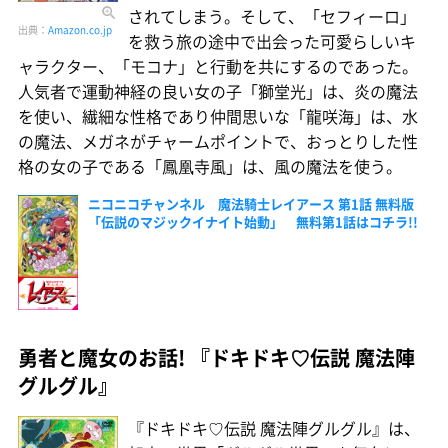
されてしまう。そして、「セフィーロ」
出典：
Amazon.co.jp
を救う旅の途中で出会った可愛らしいキ
ャラクター、「モコナ」と行動を共にするのであった。
人気者で運動神経の良い女の子「獅堂光」は、炎の魔法
を使い、繊細な性格であり仲間思いな「龍咲海」は、水
の魔法、メガネがチャームポイントで、おっとりした性
格の女の子である「鳳凰寺風」は、風の魔法を使う。
ニコニコチャンネル 魔法騎士レイアース 第1話 無料版
「伝説のマジックイナイト始動」 無料第1話はコチラ!!
勇者と魔女のお話! 『ドキドキ♡伝説 魔法陣
グルグル』
『ドキドキ♡伝説 魔法陣グルグル』は、