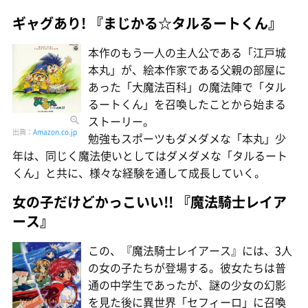
ギャグあり! 『まじかる☆タルるートくん』
本作のもう一人の主人公である「江戸城
本丸」が、絵本作家である父親の部屋に
あった「大魔法百科」の魔法陣で「タル
るートくん」を召喚したことから始まる
ストーリー。
出典：
Amazon.co.jp
勉強もスポーツもダメダメな「本丸」少
年は、同じく魔法使いとしてはダメダメな「タルるート
くん」と共に、様々な経験を通して成長していく。
女の子だけどかっこいい!! 『魔法騎士レイア
ース』
この、『魔法騎士レイアース』には、3人
の女の子たちが登場する。彼女たちは普
通の中学生であったが、謎の少女の幻影
を見た後に異世界「セフィーロ」に召喚