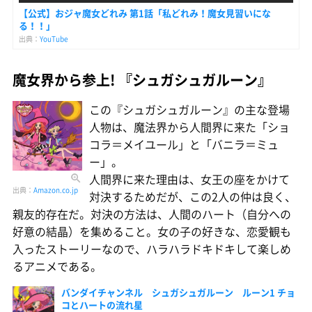
【公式】おジャ魔女どれみ 第1話「私どれみ！魔女見習いにな
る！！」
出典：
YouTube
魔女界から参上! 『シュガシュガルーン』
この『シュガシュガルーン』の主な登場
人物は、魔法界から人間界に来た「ショ
コラ＝メイユール」と「バニラ＝ミュ
ー」。
人間界に来た理由は、女王の座をかけて
出典：
Amazon.co.jp
対決するためだが、この2人の仲は良く、
親友的存在だ。対決の方法は、人間のハート（自分への
好意の結晶）を集めること。女の子の好きな、恋愛観も
入ったストーリーなので、ハラハラドキドキして楽しめ
るアニメである。
バンダイチャンネル シュガシュガルーン ルーン1 チョ
コとハートの流れ星