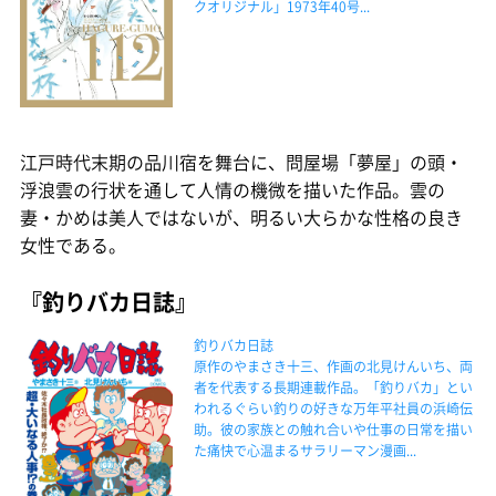
クオリジナル」1973年40号...
江戸時代末期の品川宿を舞台に、問屋場「夢屋」の頭・
浮浪雲の行状を通して人情の機微を描いた作品。雲の
妻・かめは美人ではないが、明るい大らかな性格の良き
女性である。
『釣りバカ日誌』
釣りバカ日誌
原作のやまさき十三、作画の北見けんいち、両
者を代表する長期連載作品。「釣りバカ」とい
われるぐらい釣りの好きな万年平社員の浜崎伝
助。彼の家族との触れ合いや仕事の日常を描い
た痛快で心温まるサラリーマン漫画...