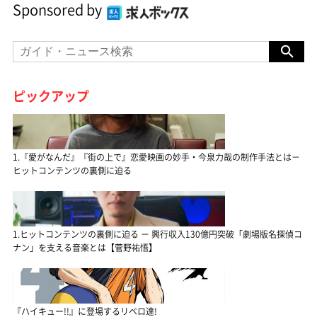
Sponsored by
ピックアップ
1.『愛がなんだ』『街の上で』恋愛映画の妙手・今泉力哉の制作手法とは－
ヒットコンテンツの裏側に迫る
1.ヒットコンテンツの裏側に迫る － 興行収入130億円突破「劇場版名探偵コ
ナン」を支える音楽とは【菅野祐悟】
『ハイキュー!!』に登場するリベロ達!