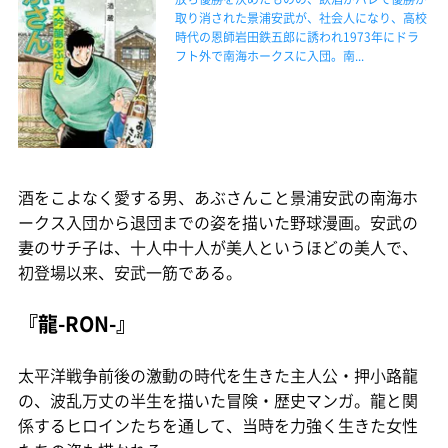
取り消された景浦安武が、社会人になり、高校
時代の恩師岩田鉄五郎に誘われ1973年にドラ
フト外で南海ホークスに入団。南...
酒をこよなく愛する男、あぶさんこと景浦安武の南海ホ
ークス入団から退団までの姿を描いた野球漫画。安武の
妻のサチ子は、十人中十人が美人というほどの美人で、
初登場以来、安武一筋である。
『龍-RON-』
太平洋戦争前後の激動の時代を生きた主人公・押小路龍
の、波乱万丈の半生を描いた冒険・歴史マンガ。龍と関
係するヒロインたちを通して、当時を力強く生きた女性