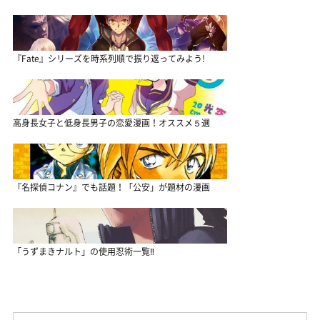
『Fate』シリーズを時系列順で振り返ってみよう!
高身長女子と低身長男子の恋愛漫画！オススメ５選
『名探偵コナン』でも話題！「公安」が題材の漫画
「うずまきナルト」の使用忍術一覧‼