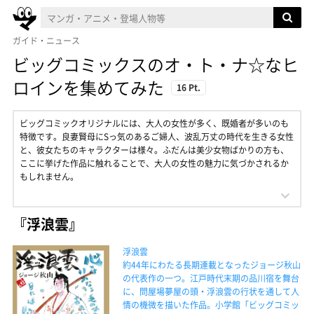
ガイド・ニュース
ビッグコミックスのオ・ト・ナ☆なヒ
ロインを集めてみた
16 Pt.
ビッグコミックオリジナルには、大人の女性が多く、既婚者が多いのも
特徴です。良妻賢母にSっ気のあるご婦人、波乱万丈の時代を生きる女性
と、彼女たちのキャラクターは様々。ふだんは美少女物ばかりの方も、
ここに挙げた作品に触れることで、大人の女性の魅力に気づかされるか
もしれません。
『浮浪雲』
浮浪雲
約44年にわたる長期連載となったジョージ秋山
の代表作の一つ。江戸時代末期の品川宿を舞台
に、問屋場夢屋の頭・浮浪雲の行状を通して人
情の機微を描いた作品。小学館「ビッグコミッ