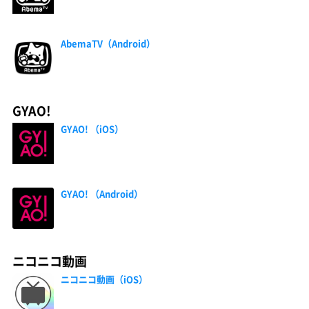
AbemaTV（Android）
GYAO!
GYAO! （iOS）
GYAO! （Android）
ニコニコ動画
ニコニコ動画（iOS）