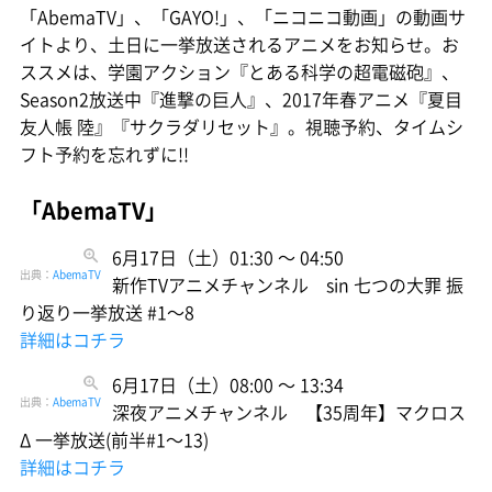
「AbemaTV」、「GAYO!」、「ニコニコ動画」の動画サ
イトより、土日に一挙放送されるアニメをお知らせ。お
ススメは、学園アクション『とある科学の超電磁砲』、
Season2放送中『進撃の巨人』、2017年春アニメ『夏目
友人帳 陸』『サクラダリセット』。視聴予約、タイムシ
フト予約を忘れずに!!
「AbemaTV」
6月17日（土）01:30 〜 04:50
出典：
AbemaTV
新作TVアニメチャンネル sin 七つの大罪 振
り返り一挙放送 #1〜8
詳細はコチラ
6月17日（土）08:00 〜 13:34
出典：
AbemaTV
深夜アニメチャンネル 【35周年】マクロス
Δ 一挙放送(前半#1〜13)
詳細はコチラ