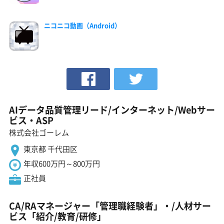
ニコニコ動画（Android）
AIデータ品質管理リード/インターネット/Webサー
ビス・ASP
株式会社ゴーレム
東京都 千代田区
年収600万円～800万円
正社員
CA/RAマネージャー「管理職経験者」・/人材サー
ビス「紹介/教育/研修」