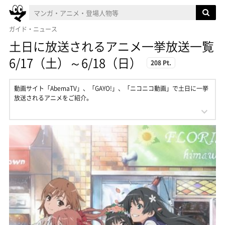
ガイド・ニュース
土日に放送されるアニメ一挙放送一覧
6/17（土）～6/18（日）
208 Pt.
動画サイト「AbemaTV」、「GAYO!」、「ニコニコ動画」で土日に一挙
放送されるアニメをご紹介。