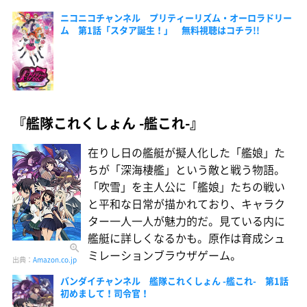
ニコニコチャンネル プリティーリズム・オーロラドリー
ム 第1話「スタア誕生！」 無料視聴はコチラ!!
『艦隊これくしょん -艦これ-』
在りし日の艦艇が擬人化した「艦娘」た
ちが「深海棲艦」という敵と戦う物語。
「吹雪」を主人公に「艦娘」たちの戦い
と平和な日常が描かれており、キャラク
ター一人一人が魅力的だ。見ている内に
艦艇に詳しくなるかも。原作は育成シュ
ミレーションブラウザゲーム。
出典：
Amazon.co.jp
バンダイチャンネル 艦隊これくしょん -艦これ- 第1話
初めまして！司令官！