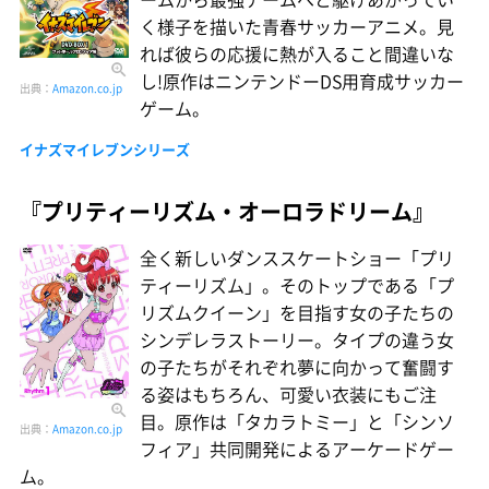
く様子を描いた青春サッカーアニメ。見
れば彼らの応援に熱が入ること間違いな
し!原作はニンテンドーDS用育成サッカー
出典：
Amazon.co.jp
ゲーム。
イナズマイレブンシリーズ
『プリティーリズム・オーロラドリーム』
全く新しいダンススケートショー「プリ
ティーリズム」。そのトップである「プ
リズムクイーン」を目指す女の子たちの
シンデレラストーリー。タイプの違う女
の子たちがそれぞれ夢に向かって奮闘す
る姿はもちろん、可愛い衣装にもご注
目。原作は「タカラトミー」と「シンソ
出典：
Amazon.co.jp
フィア」共同開発によるアーケードゲー
ム。