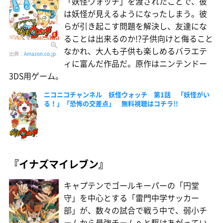
「妖怪ウォッチ」を渡されたことで、彼
は妖怪が見えるようになったしまう。彼
らが引き起こす問題を解決し、友達にな
ることは出来るのか!?子供向けと侮ること
なかれ、大人も子供も楽しめるバラエテ
出典：
Amazon.co.jp
ィに富んだ作品だ。原作はニンテンドー
3DS用ゲーム。
ニコニコチャンネル 妖怪ウォッチ 第1話 「妖怪がい
る！」「恐怖の交差点」 無料視聴はコチラ!!
『イナズマイレブン』
キャプテンでゴールキーパーの「円堂
守」を中心とする「雷門中学サッカー
部」が、数々の試合で戦う中で、弱小チ
ームから最強チームへと駆けあがってい