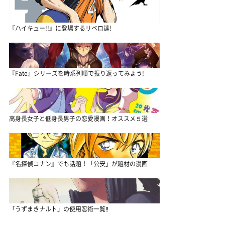
『ハイキュー!!』に登場するリベロ達!
『Fate』シリーズを時系列順で振り返ってみよう!
高身長女子と低身長男子の恋愛漫画！オススメ５選
『名探偵コナン』でも話題！「公安」が題材の漫画
「うずまきナルト」の使用忍術一覧‼