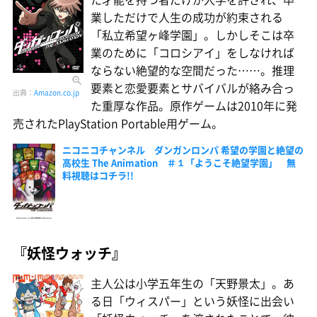
業しただけで人生の成功が約束される
「私立希望ヶ峰学園」。しかしそこは卒
業のために「コロシアイ」をしなければ
ならない絶望的な空間だった……。推理
要素と恋愛要素とサバイバルが絡み合っ
出典：
Amazon.co.jp
た重厚な作品。原作ゲームは2010年に発
売されたPlayStation Portable用ゲーム。
ニコニコチャンネル ダンガンロンパ 希望の学園と絶望の
高校生 The Animation ＃１「ようこそ絶望学園」 無
料視聴はコチラ!!
『妖怪ウォッチ』
主人公は小学五年生の「天野景太」。あ
る日「ウィスパー」という妖怪に出会い