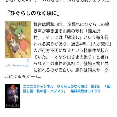
『ひぐらしのなく頃に』
舞台は昭和58年、夕暮れにひぐらしの鳴
き声が響き渡る山奥の寒村「雛見沢
村」。そこには「綿流し」という毎年行
われる祭りがあり、過去4年、1人が死に1
人が行方不明になるという怪事件が起き
ていた。「オヤシロさまの祟り」と畏れ
られるこの事件の真相に、登場人物と共
出典：
Amazon.co.jp
に迫れるのが面白い。原作は同人サーク
ルによるPCゲーム。
ニコニコチャンネル ひぐらしのなく頃に 第1話 「鬼
隠し編 其の壱 ハジマリ」 無料視聴はコチラ!!