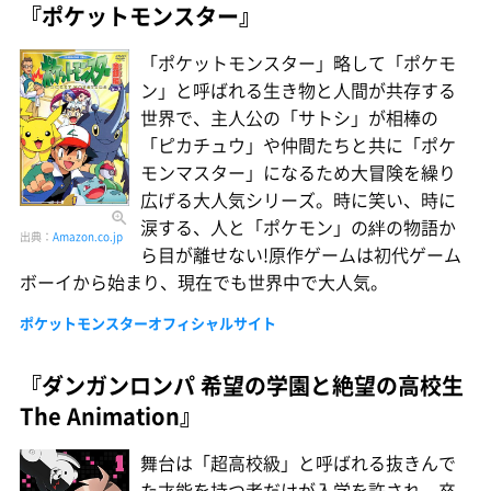
『ポケットモンスター』
「ポケットモンスター」略して「ポケモ
ン」と呼ばれる生き物と人間が共存する
世界で、主人公の「サトシ」が相棒の
「ピカチュウ」や仲間たちと共に「ポケ
モンマスター」になるため大冒険を繰り
広げる大人気シリーズ。時に笑い、時に
涙する、人と「ポケモン」の絆の物語か
出典：
Amazon.co.jp
ら目が離せない!原作ゲームは初代ゲーム
ボーイから始まり、現在でも世界中で大人気。
ポケットモンスターオフィシャルサイト
『ダンガンロンパ 希望の学園と絶望の高校生
The Animation』
舞台は「超高校級」と呼ばれる抜きんで
た才能を持つ者だけが入学を許され、卒