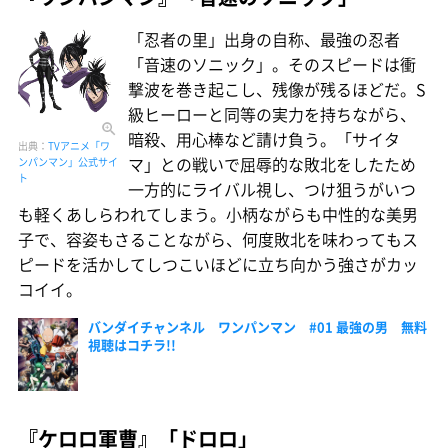
「忍者の里」出身の自称、最強の忍者
「音速のソニック」。そのスピードは衝
撃波を巻き起こし、残像が残るほどだ。S
級ヒーローと同等の実力を持ちながら、
暗殺、用心棒など請け負う。「サイタ
出典：
TVアニメ「ワ
マ」との戦いで屈辱的な敗北をしたため
ンパンマン」公式サイ
ト
一方的にライバル視し、つけ狙うがいつ
も軽くあしらわれてしまう。小柄ながらも中性的な美男
子で、容姿もさることながら、何度敗北を味わってもス
ピードを活かしてしつこいほどに立ち向かう強さがカッ
コイイ。
バンダイチャンネル ワンパンマン #01 最強の男 無料
視聴はコチラ!!
『ケロロ軍曹』「ドロロ」