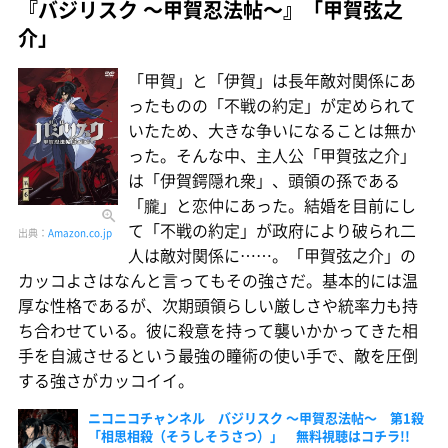
『バジリスク 〜甲賀忍法帖〜』「甲賀弦之
介」
「甲賀」と「伊賀」は長年敵対関係にあ
ったものの「不戦の約定」が定められて
いたため、大きな争いになることは無か
った。そんな中、主人公「甲賀弦之介」
は「伊賀鍔隠れ衆」、頭領の孫である
「朧」と恋仲にあった。結婚を目前にし
て「不戦の約定」が政府により破られ二
出典：
Amazon.co.jp
人は敵対関係に……。「甲賀弦之介」の
カッコよさはなんと言ってもその強さだ。基本的には温
厚な性格であるが、次期頭領らしい厳しさや統率力も持
ち合わせている。彼に殺意を持って襲いかかってきた相
手を自滅させるという最強の瞳術の使い手で、敵を圧倒
する強さがカッコイイ。
ニコニコチャンネル バジリスク 〜甲賀忍法帖〜 第1殺
「相思相殺（そうしそうさつ）」 無料視聴はコチラ!!