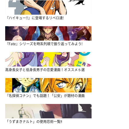
『ハイキュー!!』に登場するリベロ達!
『Fate』シリーズを時系列順で振り返ってみよう!
高身長女子と低身長男子の恋愛漫画！オススメ５選
『名探偵コナン』でも話題！「公安」が題材の漫画
「うずまきナルト」の使用忍術一覧‼