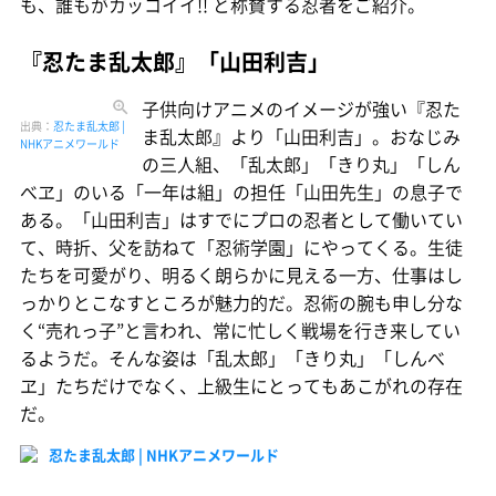
も、誰もがカッコイイ!! と称賛する忍者をご紹介。
『忍たま乱太郎』「山田利吉」
子供向けアニメのイメージが強い『忍た
出典：
忍たま乱太郎 |
ま乱太郎』より「山田利吉」。おなじみ
NHKアニメワールド
の三人組、「乱太郎」「きり丸」「しん
べヱ」のいる「一年は組」の担任「山田先生」の息子で
ある。「山田利吉」はすでにプロの忍者として働いてい
て、時折、父を訪ねて「忍術学園」にやってくる。生徒
たちを可愛がり、明るく朗らかに見える一方、仕事はし
っかりとこなすところが魅力的だ。忍術の腕も申し分な
く“売れっ子”と言われ、常に忙しく戦場を行き来してい
るようだ。そんな姿は「乱太郎」「きり丸」「しんべ
ヱ」たちだけでなく、上級生にとってもあこがれの存在
だ。
忍たま乱太郎 | NHKアニメワールド