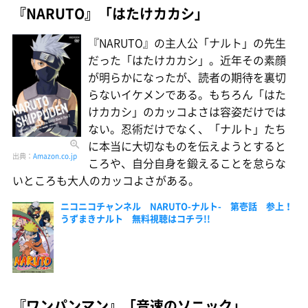
『NARUTO』「はたけカカシ」
『NARUTO』の主人公「ナルト」の先生
だった「はたけカカシ」。近年その素顔
が明らかになったが、読者の期待を裏切
らないイケメンである。もちろん「はた
けカカシ」のカッコよさは容姿だけでは
ない。忍術だけでなく、「ナルト」たち
に本当に大切なものを伝えようとすると
出典：
Amazon.co.jp
ころや、自分自身を鍛えることを怠らな
いところも大人のカッコよさがある。
ニコニコチャンネル NARUTO-ナルト- 第壱話 参上！
うずまきナルト 無料視聴はコチラ!!
『ワンパンマン』「音速のソニック」