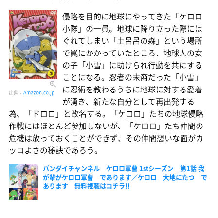
侵略を目的に地球にやってきた「ケロロ
小隊」の一員。地球に降り立った際には
ぐれてしまい「土呂呂の森」という場所
で罠にかかっていたところ、地球人の女
の子「小雪」に助けられ行動を共にする
ことになる。忍者の末裔だった「小雪」
に忍術を教わるうちに地球に対する愛着
出典：
Amazon.co.jp
が湧き、新たな自分として再出発する
為、「ドロロ」と改名する。「ケロロ」たちの地球侵略
作戦にはほとんど参加しないが、「ケロロ」たち仲間の
危機は放っておくことができず、その仲間想いな面がカ
ッコよさの秘訣であろう。
バンダイチャンネル ケロロ軍曹 1stシーズン 第1話 我
が輩がケロロ軍曹 であります／ケロロ 大地にたつ で
あります 無料視聴はコチラ!!