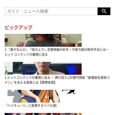
ピックアップ
1.『愛がなんだ』『街の上で』恋愛映画の妙手・今泉力哉の制作手法とは－
ヒットコンテンツの裏側に迫る
1.ヒットコンテンツの裏側に迫る － 興行収入130億円突破「劇場版名探偵コ
ナン」を支える音楽とは【菅野祐悟】
『ハイキュー!!』に登場するリベロ達!