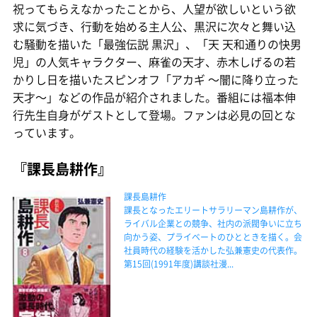
祝ってもらえなかったことから、人望が欲しいという欲
求に気づき、行動を始める主人公、黒沢に次々と舞い込
む騒動を描いた「最強伝説 黒沢」、「天 天和通りの快男
児」の人気キャラクター、麻雀の天才、赤木しげるの若
かりし日を描いたスピンオフ「アカギ 〜闇に降り立った
天才〜」などの作品が紹介されました。番組には福本伸
行先生自身がゲストとして登場。ファンは必見の回とな
っています。
『課長島耕作』
課長島耕作
課長となったエリートサラリーマン島耕作が、
ライバル企業との競争、社内の派閥争いに立ち
向かう姿、プライベートのひとときを描く。会
社員時代の経験を活かした弘兼憲史の代表作。
第15回(1991年度)講談社漫...