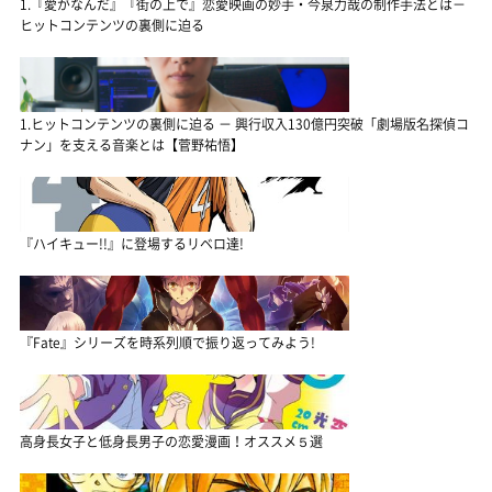
1.『愛がなんだ』『街の上で』恋愛映画の妙手・今泉力哉の制作手法とは－
ヒットコンテンツの裏側に迫る
1.ヒットコンテンツの裏側に迫る － 興行収入130億円突破「劇場版名探偵コ
ナン」を支える音楽とは【菅野祐悟】
『ハイキュー!!』に登場するリベロ達!
『Fate』シリーズを時系列順で振り返ってみよう!
高身長女子と低身長男子の恋愛漫画！オススメ５選