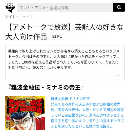
ガイド・ニュース
【アメトークで放送】芸能人の好きな
大人向け作品
52 Pt.
番組内で取り上げられたマンガが書店から消えることもあるというアメ
トーク。今回はその中でも、大人向けに描かれた作品をピックアップし
ました。100巻を超える作品が２つ入っている今回のリスト。内容的に
も長さ的にも、読み応えはバッチリです。
『難波金融伝・ミナミの帝王』
難波金融伝 ミナミの帝王
兄弟である原作の天王寺大および劇画の郷力
也、両者の代表作。大阪・ミナミで闇金を経営
している萬田銀次郎の、返済を逃れようとする
借り主を追い詰めたり、借り主の抱えるトラブ
ルを解決したりといった様々な活躍を...