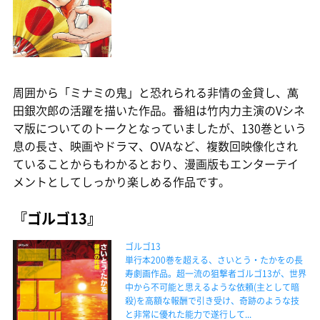
周囲から「ミナミの鬼」と恐れられる非情の金貸し、萬
田銀次郎の活躍を描いた作品。番組は竹内力主演のVシネ
マ版についてのトークとなっていましたが、130巻という
息の長さ、映画やドラマ、OVAなど、複数回映像化され
ていることからもわかるとおり、漫画版もエンターテイ
メントとしてしっかり楽しめる作品です。
『ゴルゴ13』
ゴルゴ13
単行本200巻を超える、さいとう・たかをの長
寿劇画作品。超一流の狙撃者ゴルゴ13が、世界
中から不可能と思えるような依頼(主として暗
殺)を高額な報酬で引き受け、奇跡のような技
と非常に優れた能力で遂行して...