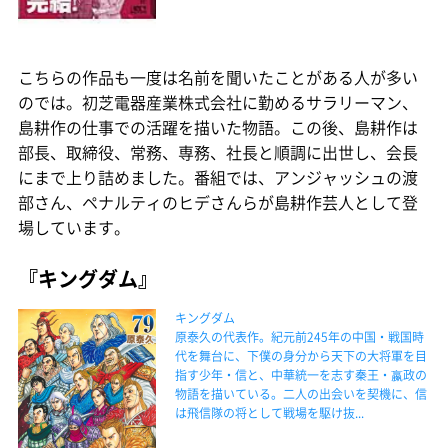
こちらの作品も一度は名前を聞いたことがある人が多い
のでは。初芝電器産業株式会社に勤めるサラリーマン、
島耕作の仕事での活躍を描いた物語。この後、島耕作は
部長、取締役、常務、専務、社長と順調に出世し、会長
にまで上り詰めました。番組では、アンジャッシュの渡
部さん、ペナルティのヒデさんらが島耕作芸人として登
場しています。
『キングダム』
キングダム
原泰久の代表作。紀元前245年の中国・戦国時
代を舞台に、下僕の身分から天下の大将軍を目
指す少年・信と、中華統一を志す秦王・嬴政の
物語を描いている。二人の出会いを契機に、信
は飛信隊の将として戦場を駆け抜...