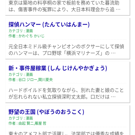
東京は築地の料亭桐の家で板前を務めていた暮流助
は、傷害事件の冤罪により、大日本料理会から追 …
探偵ハンマー (たんていはんまー)
カテゴリ : 漫画
作者 : かわぐち かいじ
元全日本ミドル級チャンピオンのボクサーにして探偵
のハンマーは、プロ野球「横浜マリナーズ」の …
新・事件屋稼業 (しん じけんやかぎょう)
カテゴリ : 漫画
作者 : 谷口 ジロー,関川夏央
ハードボイルドを気取りながら、別れた妻と娘のこと
が忘れられない私立探偵深町丈太郎。口だけは …
野望の王国 (やぼうのおうこく)
カテゴリ : 漫画
作者 : 由起 賢二,雁屋 哲
東大のアメフト部で活躍し、法学部では優秀な成績を