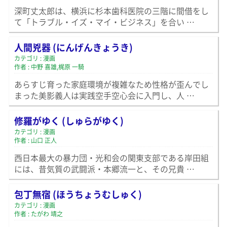
深町丈太郎は、横浜に杉本歯科医院の三階に間借をし
て「トラブル・イズ・マイ・ビジネス」を合い …
人間兇器 (にんげんきょうき)
カテゴリ : 漫画
作者 : 中野 喜雄,梶原 一騎
あらすじ育った家庭環境が複雑なため性格が歪んでし
まった美影義人は実践空手空心会に入門し、人 …
修羅がゆく (しゅらがゆく)
カテゴリ : 漫画
作者 : 山口 正人
西日本最大の暴力団・光和会の関東支部である岸田組
には、昔気質の武闘派・本郷流一と、その兄貴 …
包丁無宿 (ほうちょうむしゅく)
カテゴリ : 漫画
作者 : たがわ 靖之