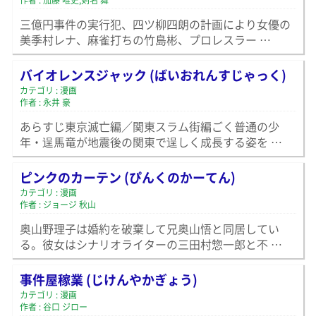
作者 : 加藤 唯史,剣名 舞
三億円事件の実行犯、四ツ柳四朗の計画により女優の
美季村レナ、麻雀打ちの竹島彬、プロレスラー …
バイオレンスジャック (ばいおれんすじゃっく)
カテゴリ : 漫画
作者 : 永井 豪
あらすじ東京滅亡編／関東スラム街編ごく普通の少
年・逞馬竜が地震後の関東で逞しく成長する姿を …
ピンクのカーテン (ぴんくのかーてん)
カテゴリ : 漫画
作者 : ジョージ 秋山
奥山野理子は婚約を破棄して兄奥山悟と同居してい
る。彼女はシナリオライターの三田村惣一郎と不 …
事件屋稼業 (じけんやかぎょう)
カテゴリ : 漫画
作者 : 谷口 ジロー