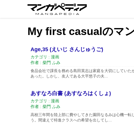
My first casual
Age,35 (えいじ さんじゅうご)
カテゴリ : 漫画
作者 : 柴門 ふみ
食品会社で課長を務める島田英志は家庭を大切にしていた
あった。しかし、友人である大平悠子の夫...
あすなろ白書 (あすなろはくしょ)
カテゴリ : 漫画
作者 : 柴門 ふみ
高校三年間を陸上部に費やしてきた園田なるみは心機一転
う。間違えて特進クラスへの希望を出してし...