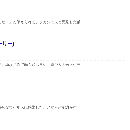
したよ」と伝えられる。タカシは夫と死別した前
りー)
男。幼なじみで顔も頭も良い、遊び人の医大生三
特殊なウイルスに感染したことから超能力を得