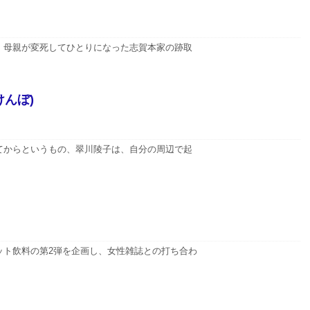
、母親が変死してひとりになった志賀本家の跡取
んぼ)
てからというもの、翠川陵子は、自分の周辺で起
ット飲料の第2弾を企画し、女性雑誌との打ち合わ