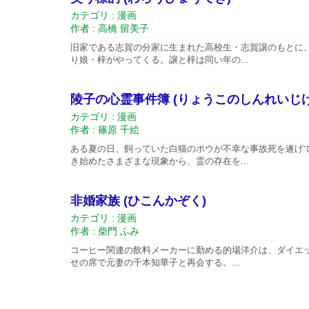
カテゴリ : 漫画
作者 : 高橋 留美子
旧家である志賀の分家に生まれた高校生・志賀譲のもとに
り娘・梓がやってくる。譲と梓は同い年の...
陵子の心霊事件簿 (りょうこのしんれいじけ
カテゴリ : 漫画
作者 : 篠原 千絵
ある夏の日、飼っていた白猫のポウが不幸な事故死を遂げ
き始めたさまざまな現象から、霊の存在を...
非婚家族 (ひこんかぞく)
カテゴリ : 漫画
作者 : 柴門 ふみ
コーヒー関連の飲料メーカーに勤める的場洋介は、ダイエ
せの席で元妻の千本知華子と再会する。...