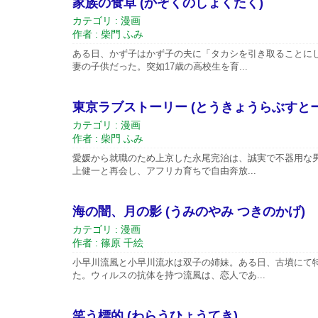
家族の食卓 (かぞくのしょくたく)
カテゴリ : 漫画
作者 : 柴門 ふみ
ある日、かず子はかず子の夫に「タカシを引き取ることに
妻の子供だった。突如17歳の高校生を育...
東京ラブストーリー (とうきょうらぶすとー
カテゴリ : 漫画
作者 : 柴門 ふみ
愛媛から就職のため上京した永尾完治は、誠実で不器用な
上健一と再会し、アフリカ育ちで自由奔放...
海の闇、月の影 (うみのやみ つきのかげ)
カテゴリ : 漫画
作者 : 篠原 千絵
小早川流風と小早川流水は双子の姉妹。ある日、古墳にて
た。ウィルスの抗体を持つ流風は、恋人であ...
笑う標的 (わらうひょうてき)