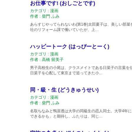
お仕事です! (おしごとです)
カテゴリ : 漫画
作者 : 柴門 ふみ
あらすじやってられないわ(第1巻)太田夏子は、美しい部
社のリフォーム課で働いていたが、上...
ハッピートーク (はっぴーとーく)
カテゴリ : 漫画
作者 : 高橋 留美子
男子高校生の小尾は、クラスメイトである日菜子の言葉を
日菜子を心配して東京まで追ってきた小...
同・級・生 (どうきゅうせい)
カテゴリ : 漫画
作者 : 柴門 ふみ
名取ちなみと鴨居透は大学の同級生の恋人同士。大学4年
できるかも」と期待し、ふたりは、同じ...