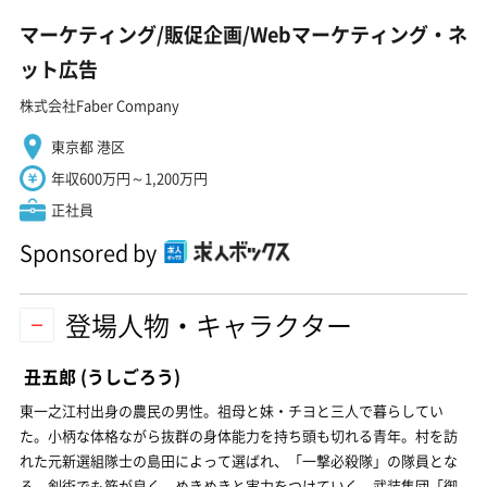
マーケティング/販促企画/Webマーケティング・ネ
ット広告
株式会社Faber Company
東京都 港区
年収600万円～1,200万円
正社員
Sponsored by
登場人物・キャラクター
丑五郎
(うしごろう)
東一之江村出身の農民の男性。祖母と妹・チヨと三人で暮らしてい
た。小柄な体格ながら抜群の身体能力を持ち頭も切れる青年。村を訪
れた元新選組隊士の島田によって選ばれ、「一撃必殺隊」の隊員とな
る。剣術でも筋が良く、めきめきと実力をつけていく。武装集団「御