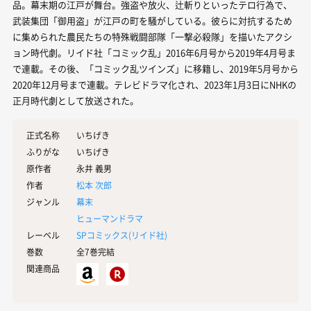
品。幕末期の江戸が舞台。強盗や放火、辻斬りといったテロ行為で、
武装集団「御用盗」が江戸の町を騒がしている。彼らに対抗するため
に集められた農民たちの特殊戦闘部隊「一撃必殺隊」を描いたアクシ
ョン時代劇。リイド社「コミック乱」2016年6月号から2019年4月号ま
で連載。その後、「コミック乱ツインズ」に移籍し、2019年5月号から
2020年12月号まで連載。テレビドラマ化され、2023年1月3日にNHKの
正月時代劇として放送された。
正式名称
いちげき
ふりがな
いちげき
原作者
永井 義男
作者
松本 次郎
ジャンル
幕末
ヒューマンドラマ
レーベル
SPコミックス(
リイド社
)
巻数
全7巻完結
関連商品