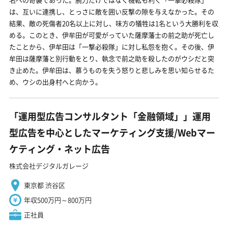
は、互いに連携し、とっさに敵を囲い反撃の隙を与えなかった。その
結果、敵の死傷者20名以上に対し、味方の犠牲は1名という大勝利を収
める。このとき、伊牟田が可愛がっていた薩摩藩士の前之助が死亡し
たことから、伊牟田は「一撃必殺隊」に対し私怨を抱く。その後、伊
牟田は薩摩藩と別行動をとり、執念で前之助を殺したのがウシだと突
き止めた。伊牟田は、慕うものを失う怒りと悲しみを思い知らせるた
め、ウシの出身村へと向かう。
「運用型広告コンサルタント「金融領域」」運用
型広告を中心としたマーケティング支援/Webマー
ケティング・ネット広告
株式会社デジタルガレージ
東京都 渋谷区
年収500万円～800万円
正社員