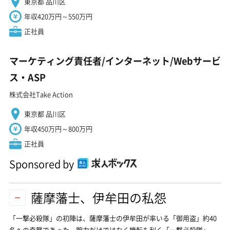
東京都 品川区
年収420万円～550万円
正社員
マーケティング責任者/インターネット/Webサービ
ス・ASP
株式会社Take Action
東京都 品川区
年収450万円～800万円
正社員
Sponsored by
薩摩藩士、伊牟田の私怨
「一撃必殺隊」の初陣は、薩摩藩士の伊牟田が率いる「御用盗」約40
名への奇襲であった。腕力だけではなく機転も利く「一撃必殺隊」