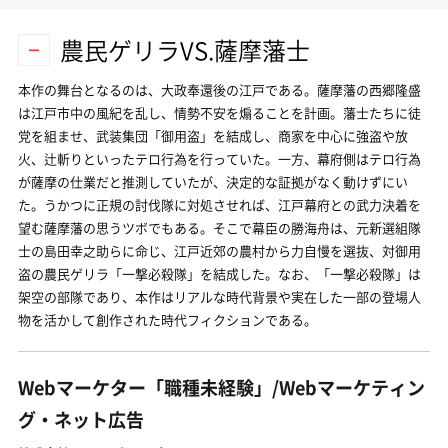
農民ゲリラVS.薩摩藩士
本作の舞台となるのは、大政奉還後の江戸である。薩摩藩の西郷隆盛
は江戸市中の風紀を乱し、情勢不安を煽ることを計画。藩士たちに徒
党を組ませ、武装集団「御用盗」を結成し、商家を中心に強盗や放
火、辻斬りといったテロ行為を行っていた。一方、幕府側はテロ行為
が薩摩の仕業だと推測していたが、決定的な証拠がなく動けずにい
た。うかつに正規の討伐隊に対処させれば、江戸幕府との武力決着を
望む薩摩藩の思うツボでもある。そこで幕臣の勝海舟は、元新選組隊
士の島田幸之助らに命じ、江戸近郊の農村から力自慢を選抜、対御用
盗の農民ゲリラ「一撃必殺隊」を結成した。なお、「一撃必殺隊」は
架空の部隊であり、本作はリアルな時代背景や実在した一部の登場人
物を活かして創作された時代フィクションである。
Webマーケター「職種未経験」/Webマーケティン
グ・ネット広告