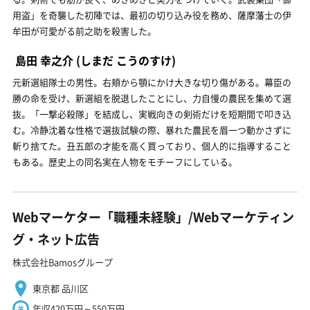
用盗」を奇襲した初陣では、最初の切り込み役を務め、薩摩藩士の伊
牟田が可愛がる前之助を殺害した。
島田 幸之介
(しまだ こうのすけ)
元新選組隊士の男性。右頬から顎にかけ大きな切り傷がある。幕臣の
勝の命を受け、新選組を脱退したことにし、力自慢の農民を集めて選
抜。「一撃必殺隊」を結成し、実戦向きの剣術だけを短期間で叩き込
む。冷静沈着な性格で選抜試験の際、暴れた農民を眉一つ動かさずに
斬り捨てた。丑五郎の才能を高く買っており、個人的に指導すること
もある。歴史上の同名実在人物をモチーフにしている。
Webマーケター「職種未経験」/Webマーケティン
グ・ネット広告
株式会社Bamosグループ
東京都 品川区
年収420万円～550万円