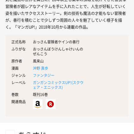
冒険者が超レアなアイテムを手に入れたことで、人生が好転していく
姿を描いたサクセスストーリー。剣の技術も魔法の才能もない冒険者
が、善行を積むことで少しずつ周囲の人々を魅了していく様子を描
く。「マンガUP!」2018年10月から連載の作品。
正式名称
おっさん冒険者ケインの善行
ふりがな
おっさんぼうけんしゃけいんの
ぜんこう
原作者
風来山
漫画
沖野 真歩
ジャンル
ファンタジー
レーベル
ガンガンコミックスUP!(
スクウ
ェア・エニックス
)
巻数
既刊16巻
関連商品