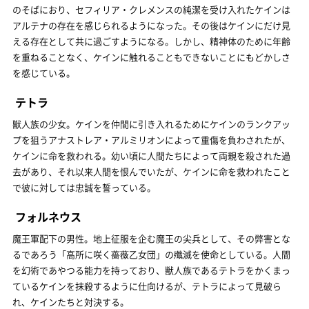
のそばにおり、セフィリア・クレメンスの純潔を受け入れたケインは
アルテナの存在を感じられるようになった。その後はケインにだけ見
える存在として共に過ごすようになる。しかし、精神体のために年齢
を重ねることなく、ケインに触れることもできないことにもどかしさ
を感じている。
テトラ
獣人族の少女。ケインを仲間に引き入れるためにケインのランクアッ
プを狙うアナストレア・アルミリオンによって重傷を負わされたが、
ケインに命を救われる。幼い頃に人間たちによって両親を殺された過
去があり、それ以来人間を恨んでいたが、ケインに命を救われたこと
で彼に対しては忠誠を誓っている。
フォルネウス
魔王軍配下の男性。地上征服を企む魔王の尖兵として、その弊害とな
るであろう「高所に咲く薔薇乙女団」の殲滅を使命としている。人間
を幻術であやつる能力を持っており、獣人族であるテトラをかくまっ
ているケインを抹殺するように仕向けるが、テトラによって見破ら
れ、ケインたちと対決する。