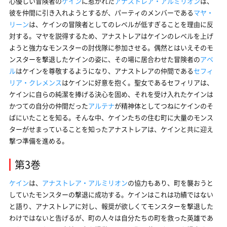
心優しい冒険者の
ケイン
に惹かれた
アナストレア・アルミリオン
は、
彼を仲間に引き入れようとするが、パーティのメンバーである
マヤ・
リーン
は、ケインの冒険者としてのレベルが低すぎることを理由に反
対する。マヤを説得するため、アナストレアはケインのレベルを上げ
ようと強力なモンスターの討伐隊に参加させる。偶然とはいえそのモ
ンスターを撃退したケインの姿に、その場に居合わせた冒険者の
アベ
ル
はケインを尊敬するようになり、アナストレアの仲間である
セフィ
リア・クレメンス
はケインに好意を抱く。聖女であるセフィリアは、
ケインに自らの純潔を捧げる決心を固め、それを受け入れたケインは
かつての自分の仲間だった
アルテナ
が精神体としてつねにケインのそ
ばにいたことを知る。そんな中、ケインたちの住む町に大量のモンス
ターがせまっていることを知ったアナストレアは、ケインと共に迎え
撃つ準備を進める。
第3巻
ケイン
は、
アナストレア・アルミリオン
の協力もあり、町を襲おうと
していたモンスターの撃退に成功する。ケインはこれは功績ではない
と語り、アナストレアに対し、報奨が欲しくてモンスターを撃退した
わけではないと告げるが、町の人々は自分たちの町を救った英雄であ