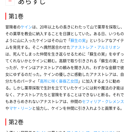
あらすじ
第1巻
冒険者の
ケイン
は、20年以上もの長きにわたって山で薬草を採取し、
その薬草を教会に納入することを日課としていた。ある日、いつもの
ように山に入ったケインはその山で「
蘇生の実
」というレアなアイテ
ムを発見する。そこへ偶然居合わせた
アナストレア・アルミリオン
は、死んでしまった仲間を生き返らせるために「蘇生の実」をゆずっ
てくれないかとケインに頼む。高額で取り引きされる「蘇生の実」だ
ったが、ケインはアナストレアの頼みを聞き入れ、わずかな金額で彼
女にゆずるのだった。ケインの優しさに感動したアナストレアは、自
分たちのパーティ「
高所に咲く薔薇乙女団
」に加入するように勧め
る。しかし薬草採取で生計を立てていたケインには剣や魔法の才能は
なく、アナストレアたちと冒険をすることはできないと断る。それで
もあきらめきれないアナストレアは、仲間の
セフィリア・クレメンス
や
マヤ・リーン
と協力し、ケインを仲間に引き入れようと画策する。
第2巻