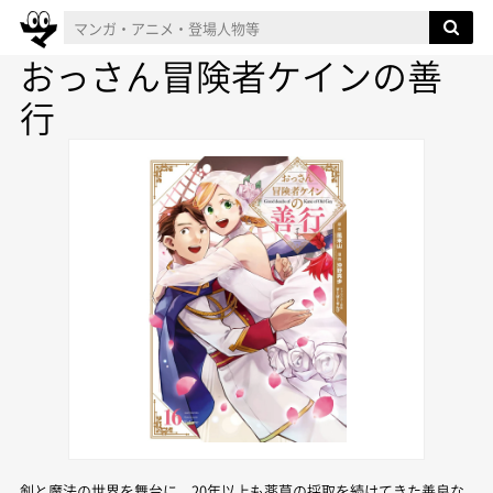
おっさん冒険者ケインの善
行
剣と魔法の世界を舞台に、20年以上も薬草の採取を続けてきた善良な