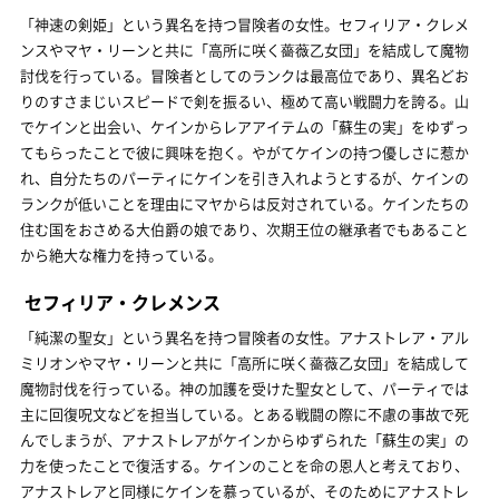
「神速の剣姫」という異名を持つ冒険者の女性。セフィリア・クレメ
ンスやマヤ・リーンと共に「高所に咲く薔薇乙女団」を結成して魔物
討伐を行っている。冒険者としてのランクは最高位であり、異名どお
りのすさまじいスピードで剣を振るい、極めて高い戦闘力を誇る。山
でケインと出会い、ケインからレアアイテムの「蘇生の実」をゆずっ
てもらったことで彼に興味を抱く。やがてケインの持つ優しさに惹か
れ、自分たちのパーティにケインを引き入れようとするが、ケインの
ランクが低いことを理由にマヤからは反対されている。ケインたちの
住む国をおさめる大伯爵の娘であり、次期王位の継承者でもあること
から絶大な権力を持っている。
セフィリア・クレメンス
「純潔の聖女」という異名を持つ冒険者の女性。アナストレア・アル
ミリオンやマヤ・リーンと共に「高所に咲く薔薇乙女団」を結成して
魔物討伐を行っている。神の加護を受けた聖女として、パーティでは
主に回復呪文などを担当している。とある戦闘の際に不慮の事故で死
んでしまうが、アナストレアがケインからゆずられた「蘇生の実」の
力を使ったことで復活する。ケインのことを命の恩人と考えており、
アナストレアと同様にケインを慕っているが、そのためにアナストレ