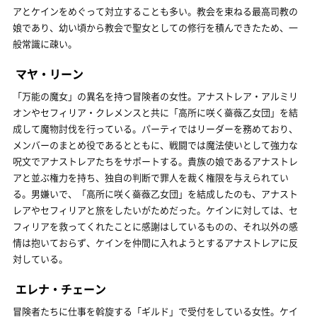
アとケインをめぐって対立することも多い。教会を束ねる最高司教の
娘であり、幼い頃から教会で聖女としての修行を積んできたため、一
般常識に疎い。
マヤ・リーン
「万能の魔女」の異名を持つ冒険者の女性。アナストレア・アルミリ
オンやセフィリア・クレメンスと共に「高所に咲く薔薇乙女団」を結
成して魔物討伐を行っている。パーティではリーダーを務めており、
メンバーのまとめ役であるとともに、戦闘では魔法使いとして強力な
呪文でアナストレアたちをサポートする。貴族の娘であるアナストレ
アと並ぶ権力を持ち、独自の判断で罪人を裁く権限を与えられてい
る。男嫌いで、「高所に咲く薔薇乙女団」を結成したのも、アナスト
レアやセフィリアと旅をしたいがためだった。ケインに対しては、セ
フィリアを救ってくれたことに感謝はしているものの、それ以外の感
情は抱いておらず、ケインを仲間に入れようとするアナストレアに反
対している。
エレナ・チェーン
冒険者たちに仕事を斡旋する「ギルド」で受付をしている女性。ケイ