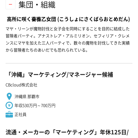
集団・組織
高所に咲く薔薇乙女団
(こうしょにさくばらおとめだん)
マヤ・リーンが魔物討伐と女子会を同時にすることを目的に結成した
冒険者パーティ。アナストレア・アルミリオン、セフィリア・クレメ
ンスにマヤを加えた三人パーティで、数々の魔物を討伐してきた実績
から冒険者たちのあいだでも恐れられている。
「沖縄」マーケティング/マネージャー候補
CBcloud株式会社
沖縄県 那覇市
年収530万円～700万円
正社員
流通・メーカーの「マーケティング」年休125日/