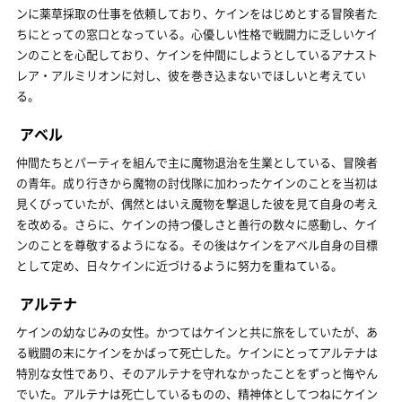
ンに薬草採取の仕事を依頼しており、ケインをはじめとする冒険者た
ちにとっての窓口となっている。心優しい性格で戦闘力に乏しいケイ
ンのことを心配しており、ケインを仲間にしようとしているアナスト
レア・アルミリオンに対し、彼を巻き込まないでほしいと考えてい
る。
アベル
仲間たちとパーティを組んで主に魔物退治を生業としている、冒険者
の青年。成り行きから魔物の討伐隊に加わったケインのことを当初は
見くびっていたが、偶然とはいえ魔物を撃退した彼を見て自身の考え
を改める。さらに、ケインの持つ優しさと善行の数々に感動し、ケイ
ンのことを尊敬するようになる。その後はケインをアベル自身の目標
として定め、日々ケインに近づけるように努力を重ねている。
アルテナ
ケインの幼なじみの女性。かつてはケインと共に旅をしていたが、あ
る戦闘の末にケインをかばって死亡した。ケインにとってアルテナは
特別な女性であり、そのアルテナを守れなかったことをずっと悔やん
でいた。アルテナは死亡しているものの、精神体としてつねにケイン