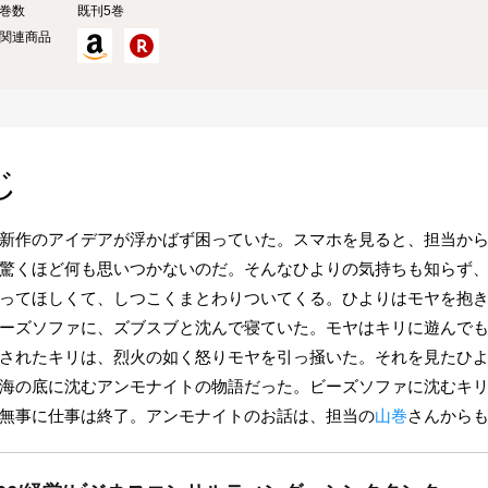
巻数
既刊5巻
関連商品
じ
新作のアイデアが浮かばず困っていた。スマホを見ると、担当か
驚くほど何も思いつかないのだ。そんなひよりの気持ちも知らず
ってほしくて、しつこくまとわりついてくる。ひよりはモヤを抱
ーズソファに、ズブスブと沈んで寝ていた。モヤはキリに遊んで
されたキリは、烈火の如く怒りモヤを引っ掻いた。それを見たひ
海の底に沈むアンモナイトの物語だった。ビーズソファに沈むキ
無事に仕事は終了。アンモナイトのお話は、担当の
山巻
さんから