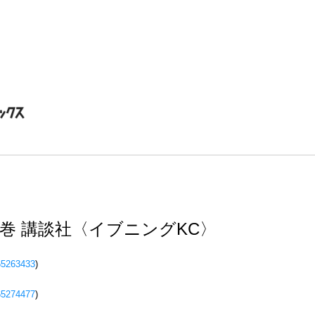
5巻 講談社〈イブニングKC〉
65263433
)
65274477
)