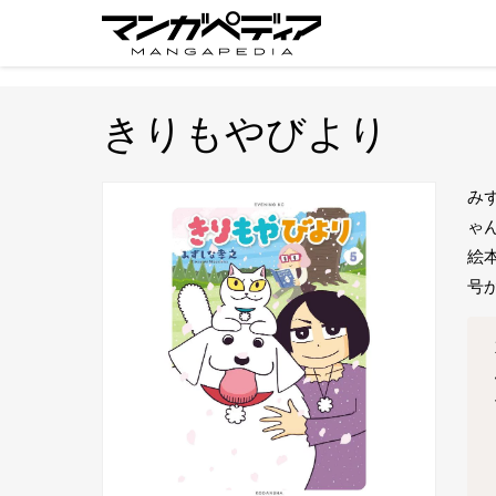
きりもやびより
み
ゃ
絵
号