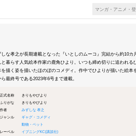
ずしな孝之が長期連載となった『いとしのムーコ』完結から約10カ
んと暮らす人気絵本作家の鹿角ひより。いつも締め切りに追われる
本を描く姿を描いたほのぼのコメディ。作中でひよりが描いた絵本を読
から最終号である2023年6号まで連載。
正式名称
きりもやびより
ふりがな
きりもやびより
作者
みずしな 孝之
ジャンル
ギャグ・コメディ
動物・ペット
レーベル
イブニングKC(
講談社
)