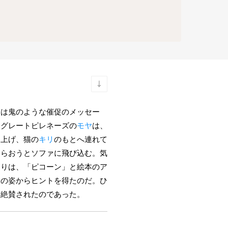
らは鬼のような催促のメッセー
、グレートピレネーズの
モヤ
は、
き上げ、猫の
キリ
のもとへ連れて
もらおうとソファに飛び込む。気
よりは、「ピコーン」と絵本のア
リの姿からヒントを得たのだ。ひ
も絶賛されたのであった。