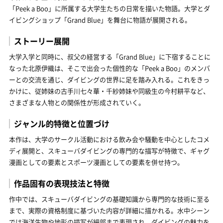
「Peek a Boo」に所属する大学生たちの日常を描いた物語。大学とダ
イビングショップ「Grand Blue」を舞台に物語が展開される。
ストーリー展開
大学入学と同時に、叔父の経営する「Grand Blue」に下宿することに
なった北原伊織は、そこで出会った個性的な「Peek a Boo」のメンバ
ーとの交流を通じ、ダイビングの世界に足を踏み入れる。これをきっ
かけに、従姉妹の古手川七々華・千紗姉妹や同級生の今村耕平など、
さまざまな人物との関係性が形成されていく。
ジャンル的特徴と位置づけ
本作は、大学のサークル活動における飲み会や騒動を中心としたコメ
ディ展開と、スキューバダイビングの専門的な描写が特徴で、ギャグ
漫画としての要素とスポーツ漫画としての要素を併せ持つ。
作品固有の表現技法と特徴
作中では、スキューバダイビングの基礎知識から専門的な技術に至る
まで、実際の資格制度に基づいた内容が詳細に描かれる。水中シーン
では海洋生物や地形の描写が細部まで表現され、ダイビングの魅力を