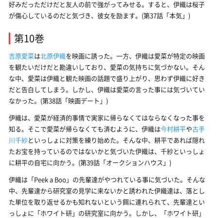
好みだっただけだと友人の前で強がってみせる。すると、伊織は桜子
が傷心しているのだと気づき、彼女を励ます。(第37話「本気」)
第10巻
吉原愛菜
は
北原伊織
を映画に誘った。一方、伊織は愛菜が特定の映画
を観たいだけだと勘違いしており、愛菜の気持ちに気づかない。そん
な中、愛菜は伊織と観た映画の話題で盛り上がり、思わず伊織に好き
だと告白してしまう。しかし、伊織は愛菜の言った事には気づいてい
なかった。(第38話「映画デート」)
伊織は、愛菜が経済的事情で実家に帰らなくてはならなくなった事を
知る。そこで愛菜が帰らなくても済むように、伊織は
今村耕平
や
古手
川千紗
といっしょに対策を練り始めた。そんな中、耕平であれば隠れ
たお宝を持っているのではないかと気づいた伊織は、千紗といっしょ
に耕平の自宅に向かう。(第39話「オークションハウス」)
伊織は「Peek a Boo」の先輩達がやつれている事に気づいた。そんな
中、先輩達から研究室の見学に来ないかと誘われた伊織達は、落とし
た単位を取り返せるかも知れないという餌に連れられて、先輩達とい
っしょに「ホワイト研」の研究室に向かう。しかし、「ホワイト研」