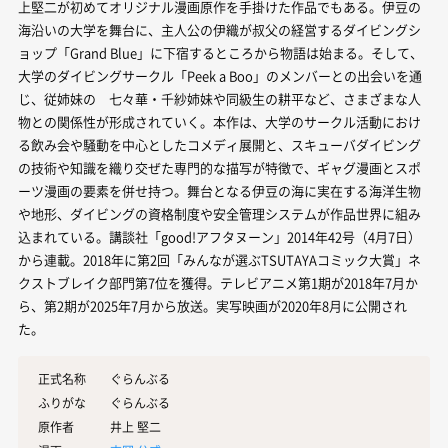
上堅二が初めてオリジナル漫画原作を手掛けた作品でもある。伊豆の
海沿いの大学を舞台に、主人公の伊織が叔父の経営するダイビングシ
ョップ「Grand Blue」に下宿するところから物語は始まる。そして、
大学のダイビングサークル「Peek a Boo」のメンバーとの出会いを通
じ、従姉妹の 七々華・千紗姉妹や同級生の耕平など、さまざまな人
物との関係性が形成されていく。本作は、大学のサークル活動におけ
る飲み会や騒動を中心としたコメディ展開と、スキューバダイビング
の技術や知識を織り交ぜた専門的な描写が特徴で、ギャグ漫画とスポ
ーツ漫画の要素を併せ持つ。舞台となる伊豆の海に実在する海洋生物
や地形、ダイビングの資格制度や安全管理システムが作品世界に組み
込まれている。講談社「good!アフタヌーン」2014年42号（4月7日）
から連載。2018年に第2回「みんなが選ぶTSUTAYAコミック大賞」ネ
クストブレイク部門第7位を獲得。テレビアニメ第1期が2018年7月か
ら、第2期が2025年7月から放送。実写映画が2020年8月に公開され
た。
正式名称
ぐらんぶる
ふりがな
ぐらんぶる
原作者
井上 堅二