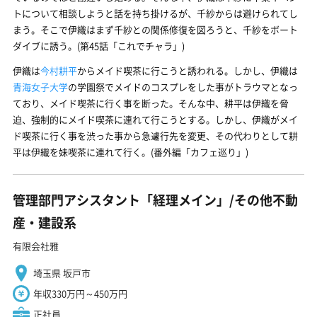
トについて相談しようと話を持ち掛けるが、千紗からは避けられてし
まう。そこで伊織はまず千紗との関係修復を図ろうと、千紗をボート
ダイブに誘う。(第45話「これでチャラ」)
伊織は
今村耕平
からメイド喫茶に行こうと誘われる。しかし、伊織は
青海女子大学
の学園祭でメイドのコスプレをした事がトラウマとなっ
ており、メイド喫茶に行く事を断った。そんな中、耕平は伊織を脅
迫、強制的にメイド喫茶に連れて行こうとする。しかし、伊織がメイ
ド喫茶に行く事を渋った事から急遽行先を変更、その代わりとして耕
平は伊織を妹喫茶に連れて行く。(番外編「カフェ巡り」)
管理部門アシスタント「経理メイン」/その他不動
産・建設系
有限会社雅
埼玉県 坂戸市
年収330万円～450万円
正社員