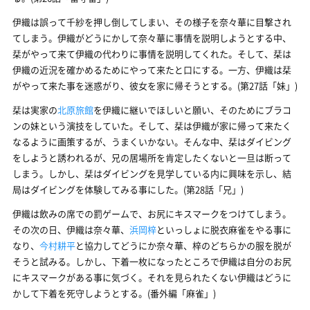
伊織は誤って千紗を押し倒してしまい、その様子を奈々華に目撃され
てしまう。伊織がどうにかして奈々華に事情を説明しようとする中、
栞がやって来て伊織の代わりに事情を説明してくれた。そして、栞は
伊織の近況を確かめるためにやって来たと口にする。一方、伊織は栞
がやって来た事を迷惑がり、彼女を家に帰そうとする。(第27話「妹」)
栞は実家の
北原旅館
を伊織に継いでほしいと願い、そのためにブラコ
ンの妹という演技をしていた。そして、栞は伊織が家に帰って来たく
なるように画策するが、うまくいかない。そんな中、栞はダイビング
をしようと誘われるが、兄の居場所を肯定したくないと一旦は断って
しまう。しかし、栞はダイビングを見学している内に興味を示し、結
局はダイビングを体験してみる事にした。(第28話「兄」)
伊織は飲みの席での罰ゲームで、お尻にキスマークをつけてしまう。
その次の日、伊織は奈々華、
浜岡梓
といっしょに脱衣麻雀をやる事に
なり、
今村耕平
と協力してどうにか奈々華、梓のどちらかの服を脱が
そうと試みる。しかし、下着一枚になったところで伊織は自分のお尻
にキスマークがある事に気づく。それを見られたくない伊織はどうに
かして下着を死守しようとする。(番外編「麻雀」)