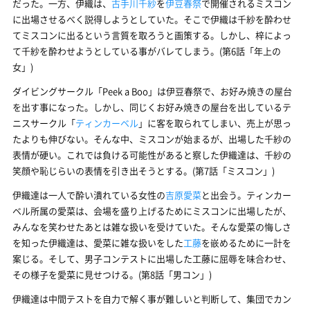
だった。一方、伊織は、
古手川千紗
を
伊豆春祭
で開催されるミスコン
に出場させるべく説得しようとしていた。そこで伊織は千紗を酔わせ
てミスコンに出るという言質を取ろうと画策する。しかし、梓によっ
て千紗を酔わせようとしている事がバレてしまう。(第6話「年上の
女」)
ダイビングサークル「Peek a Boo」は伊豆春祭で、お好み焼きの屋台
を出す事になった。しかし、同じくお好み焼きの屋台を出しているテ
ニスサークル「
ティンカーベル
」に客を取られてしまい、売上が思っ
たよりも伸びない。そんな中、ミスコンが始まるが、出場した千紗の
表情が硬い。これでは負ける可能性があると察した伊織達は、千紗の
笑顔や恥じらいの表情を引き出そうとする。(第7話「ミスコン」)
伊織達は一人で酔い潰れている女性の
吉原愛菜
と出会う。ティンカー
ベル所属の愛菜は、会場を盛り上げるためにミスコンに出場したが、
みんなを笑わせたあとは雑な扱いを受けていた。そんな愛菜の悔しさ
を知った伊織達は、愛菜に雑な扱いをした
工藤
を嵌めるために一計を
案じる。そして、男子コンテストに出場した工藤に屈辱を味合わせ、
その様子を愛菜に見せつける。(第8話「男コン」)
伊織達は中間テストを自力で解く事が難しいと判断して、集団でカン