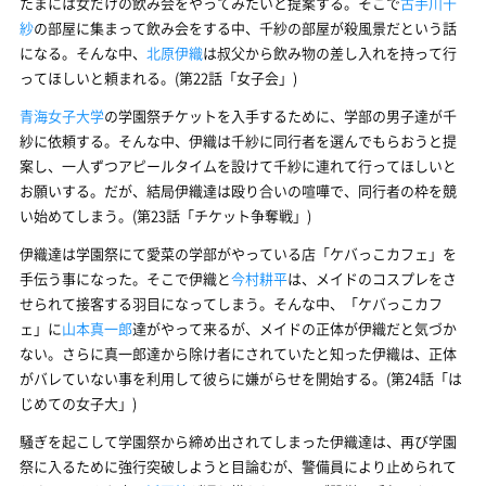
たまには女だけの飲み会をやってみたいと提案する。そこで
古手川千
紗
の部屋に集まって飲み会をする中、千紗の部屋が殺風景だという話
になる。そんな中、
北原伊織
は叔父から飲み物の差し入れを持って行
ってほしいと頼まれる。(第22話「女子会」)
青海女子大学
の学園祭チケットを入手するために、学部の男子達が千
紗に依頼する。そんな中、伊織は千紗に同行者を選んでもらおうと提
案し、一人ずつアピールタイムを設けて千紗に連れて行ってほしいと
お願いする。だが、結局伊織達は殴り合いの喧嘩で、同行者の枠を競
い始めてしまう。(第23話「チケット争奪戦」)
伊織達は学園祭にて愛菜の学部がやっている店「ケバっこカフェ」を
手伝う事になった。そこで伊織と
今村耕平
は、メイドのコスプレをさ
せられて接客する羽目になってしまう。そんな中、「ケバっこカフ
ェ」に
山本真一郎
達がやって来るが、メイドの正体が伊織だと気づか
ない。さらに真一郎達から除け者にされていたと知った伊織は、正体
がバレていない事を利用して彼らに嫌がらせを開始する。(第24話「は
じめての女子大」)
騒ぎを起こして学園祭から締め出されてしまった伊織達は、再び学園
祭に入るために強行突破しようと目論むが、警備員により止められて