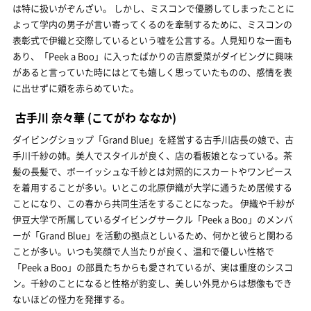
は特に扱いがぞんざい。 しかし、ミスコンで優勝してしまったことに
よって学内の男子が言い寄ってくるのを牽制するために、ミスコンの
表彰式で伊織と交際しているという嘘を公言する。人見知りな一面も
あり、「Peek a Boo」に入ったばかりの吉原愛菜がダイビングに興味
があると言っていた時にはとても嬉しく思っていたものの、感情を表
に出せずに頬を赤らめていた。
古手川 奈々華
(こてがわ ななか)
ダイビングショップ「Grand Blue」を経営する古手川店長の娘で、古
手川千紗の姉。美人でスタイルが良く、店の看板娘となっている。茶
髪の長髪で、ボーイッシュな千紗とは対照的にスカートやワンピース
を着用することが多い。いとこの北原伊織が大学に通うため居候する
ことになり、この春から共同生活をすることになった。 伊織や千紗が
伊豆大学で所属しているダイビングサークル「Peek a Boo」のメンバ
ーが「Grand Blue」を活動の拠点としいるため、何かと彼らと関わる
ことが多い。いつも笑顔で人当たりが良く、温和で優しい性格で
「Peek a Boo」の部員たちからも愛されているが、実は重度のシスコ
ン。千紗のことになると性格が豹変し、美しい外見からは想像もでき
ないほどの怪力を発揮する。