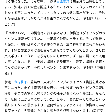
ける事になった。そんな中、千紗や
吉原愛菜
は想定外の出費をしてし
まい、沖縄に行く資金を調達するためにイベントスタッフのアルバイ
トをする事になった。イベントスタッフの衣装は露出が激しく、千紗
と愛菜は恥ずかしがりながら仕事をこなすのだった。(第15話「ショッ
ピング!」)
「Peek a Boo」で沖縄合宿に行く事となり、伊織達はダイビングのラ
イセンス講習を受けるために一足早く沖縄に出発する。そして到着し
た途端、伊織達はすぐさま酒盛りを開始。車で移動するにもかかわら
ず、千紗と愛菜以外は酒を呑んで運転できなくなってしまう。さらに
八人乗りのレンタカーを予約したにもかかわらず、店の誤りで四人用
の車しかない。そこで千紗の運転する乗用車と、愛菜の運転する軽ト
ラックに分かれて、予約したペンションまで向かう。(第16話「沖縄上
陸」)
伊織、
今村耕平
、愛菜の三人はダイビングのライセンス講習を受ける
事になった。まずは筆記試験を行い、次に浅瀬でのダイビング実習に
移る。そこでの実習は酸素タンクの残圧が低くなった際には、みんな
で一度陸に上がる事になっていた。しかし、愛菜はみんなの足を引っ
張りたくないと思うあまり、虚偽報告をしようとする。伊織はそんな
愛菜を止め、先輩達にそんなに気を遣う必要はないと諭す。(第17話