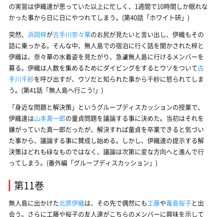
の実習は伊織達が思っていた以上に忙しく、1週間で10時間しか眠れな
かった事から日に日にやつれてしまう。(第40話「ホワイト研」)
突然、
浜岡梓
が
古手川奈々華
のお尻が見たいと言い出し、伊織もその
話に乗っかる。そんな中、無人島での宿泊に行く話を聞かされた梓と
伊織は、奈々華の水着姿を見たがり、急遽無人島に行けるメンバーを
募る。伊織は人数を集めるためにダイビングをするとウソをついて
古
手川千紗
を呼び出すが、ウソだと知られた事から千紗に怒られてしま
う。(第41話「無人島へ行こう!」)
「身近な問題と解決策」というグループディスカッションの授業で、
伊織達は
山本真一郎
の童貞問題を議論する事に決めた。当初はそれを
嫌がっていた真一郎だったが、解決すれば童貞を卒業できると気づい
た事から、議論する事に賛成し始める。しかし、伊織達の提示する解
決策はどれも碌なものではなく、議論は次第に変な方向へと進んで行
ってしまう。(番外編「グループディスカッション」)
第11巻
無人島に出かけた
北原伊織
は、その先で偶然にも
工藤
や
毒島桜子
と出
会う。さらに工藤や桜子の友人達がこちらのメンバーに興味を示して