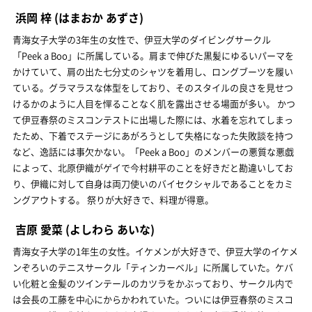
浜岡 梓
(はまおか あずさ)
青海女子大学の3年生の女性で、伊豆大学のダイビングサークル
「Peek a Boo」に所属している。肩まで伸びた黒髪にゆるいパーマを
かけていて、肩の出た七分丈のシャツを着用し、ロングブーツを履い
ている。グラマラスな体型をしており、そのスタイルの良さを見せつ
けるかのように人目を憚ることなく肌を露出させる場面が多い。 かつ
て伊豆春祭のミスコンテストに出場した際には、水着を忘れてしまっ
たため、下着でステージにあがろうとして失格になった失敗談を持つ
など、逸話には事欠かない。「Peek a Boo」のメンバーの悪質な悪戯
によって、北原伊織がゲイで今村耕平のことを好きだと勘違いしてお
り、伊織に対して自身は両刀使いのバイセクシャルであることをカミ
ングアウトする。 祭りが大好きで、料理が得意。
吉原 愛菜
(よしわら あいな)
青海女子大学の1年生の女性。イケメンが大好きで、伊豆大学のイケメ
ンぞろいのテニスサークル「ティンカーベル」に所属していた。ケバ
い化粧と金髪のツインテールのカツラをかぶっており、サークル内で
は会長の工藤を中心にからかわれていた。ついには伊豆春祭のミスコ