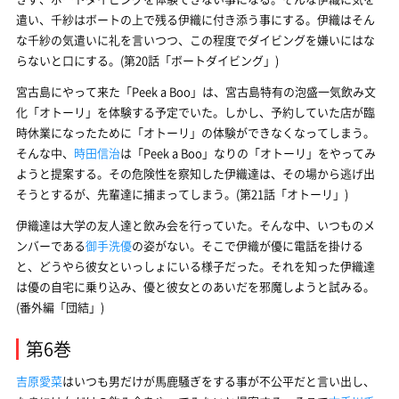
遣い、千紗はボートの上で残る伊織に付き添う事にする。伊織はそん
な千紗の気遣いに礼を言いつつ、この程度でダイビングを嫌いにはな
らないと口にする。(第20話「ボートダイビング」)
宮古島にやって来た「Peek a Boo」は、宮古島特有の泡盛一気飲み文
化「オトーリ」を体験する予定でいた。しかし、予約していた店が臨
時休業になったために「オトーリ」の体験ができなくなってしまう。
そんな中、
時田信治
は「Peek a Boo」なりの「オトーリ」をやってみ
ようと提案する。その危険性を察知した伊織達は、その場から逃げ出
そうとするが、先輩達に捕まってしまう。(第21話「オトーリ」)
伊織達は大学の友人達と飲み会を行っていた。そんな中、いつものメ
ンバーである
御手洗優
の姿がない。そこで伊織が優に電話を掛ける
と、どうやら彼女といっしょにいる様子だった。それを知った伊織達
は優の自宅に乗り込み、優と彼女とのあいだを邪魔しようと試みる。
(番外編「団結」)
第6巻
吉原愛菜
はいつも男だけが馬鹿騒ぎをする事が不公平だと言い出し、