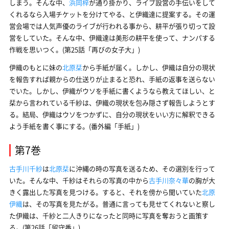
しまう。そんな中、
浜岡梓
が通り掛かり、ライブ設営の手伝いをして
くれるなら入場チケットを分けてやる、と伊織達に提案する。その運
営会場では人気声優のライブが行われる事から、耕平が張り切って設
営をしていた。そんな中、伊織達は美形の耕平を使って、ナンパする
作戦を思いつく。(第25話「再びの女子大」)
伊織のもとに妹の
北原栞
から手紙が届く。しかし、伊織は自分の現状
を報告すれば親からの仕送りが止まると恐れ、手紙の返事を送らない
でいた。しかし、伊織がウソを手紙に書くようなら教えてほしい、と
栞から言われている千紗は、伊織の現状を包み隠さず報告しようとす
る。結局、伊織はウソをつかずに、自分の現状をいい方に解釈できる
よう手紙を書く事にする。(番外編「手紙」)
第7巻
古手川千紗
は
北原栞
に沖縄の時の写真を送るため、その選別を行って
いた。そんな中、千紗はそれらの写真の中から
古手川奈々華
の胸が大
きく露出した写真を見つける。すると、それを傍から聞いていた
北原
伊織
は、その写真を見たがる。普通に言っても見せてくれないと察し
た伊織は、千紗と二人きりになったと同時に写真を奪おうと画策す
る。(第26話「留守番」)