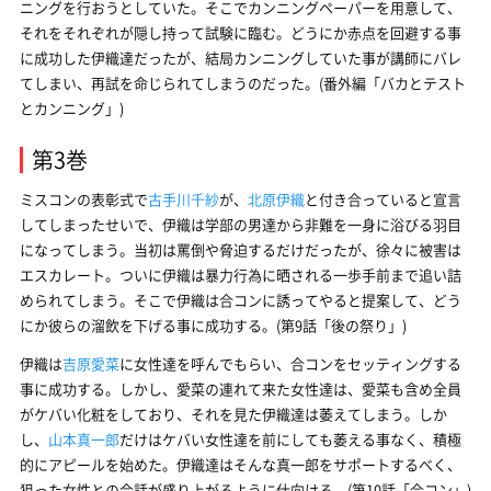
ニングを行おうとしていた。そこでカンニングペーパーを用意して、
それをそれぞれが隠し持って試験に臨む。どうにか赤点を回避する事
に成功した伊織達だったが、結局カンニングしていた事が講師にバレ
てしまい、再試を命じられてしまうのだった。(番外編「バカとテスト
とカンニング」)
第3巻
ミスコンの表彰式で
古手川千紗
が、
北原伊織
と付き合っていると宣言
してしまったせいで、伊織は学部の男達から非難を一身に浴びる羽目
になってしまう。当初は罵倒や脅迫するだけだったが、徐々に被害は
エスカレート。ついに伊織は暴力行為に晒される一歩手前まで追い詰
められてしまう。そこで伊織は合コンに誘ってやると提案して、どう
にか彼らの溜飲を下げる事に成功する。(第9話「後の祭り」)
伊織は
吉原愛菜
に女性達を呼んでもらい、合コンをセッティングする
事に成功する。しかし、愛菜の連れて来た女性達は、愛菜も含め全員
がケバい化粧をしており、それを見た伊織達は萎えてしまう。しか
し、
山本真一郎
だけはケバい女性達を前にしても萎える事なく、積極
的にアピールを始めた。伊織達はそんな真一郎をサポートするべく、
狙った女性との会話が盛り上がるように仕向ける。(第10話「合コン」)