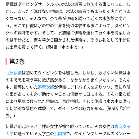
伊織はダイビングサークルでの水泳の練習に参加する事になった。し
かし、まったく泳げない伊織は、水泳の練習でもまったく泳ぎがうま
くならない。そんな中、奈々華が伊織を誘って近くの水族館に向か
う。そこで伊織は水の中の世界を疑似体験する事によって、ダイビン
グへの興味を示す。そして、水族館に伊織を連れて行く事を提案した
のは千紗だと、奈々華から聞かされた伊織は、そのお礼として千紗に
お土産を買って行く。(第4話「水の中で」)
第2巻
北原伊織
は初めてダイビングを体験した。しかし、泳げない伊織は水
の中で息を吸う事に抵抗感があり、なかなかうまくいかない。そんな
中、指導についた
寿竜次郎
が伊織にアドバイスを送りつつ、仮に危険
な事があっても必ず助けてやると自信満々に口にする。そんな竜次郎
により勇気づけられた伊織は、再度挑戦。そして伊織は水の中に潜っ
て幻想的な景色を体験して、ダイビングの魅力を知る。(第5話「新世
界」)
伊織が朝起きると半裸の女性が横で眠っていた。その女性は
青海女子
大学
に通っている大学生の
浜岡梓
で、ダイビングサークルのメンバー