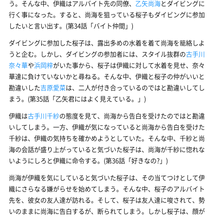
う。そんな中、伊織はアルバイト先の同僚、
乙矢尚海
とダイビングに
行く事になった。すると、尚海を狙っている桜子もダイビングに参加
したいと言い出す。(第34話「バイト仲間」)
ダイビングに参加した桜子は、露出多めの水着を着て尚海を籠絡しよ
うと企む。しかし、ダイビングの参加者には、スタイル抜群の
古手川
奈々華
や
浜岡梓
がいた事から、桜子は伊織に対して水着を見せ、奈々
華達に負けていないかと尋ねる。そんな中、伊織と桜子の仲がいいと
勘違いした
吉原愛菜
は、二人が付き合っているのではと勘違いしてし
まう。(第35話「乙矢君にはよく見えている。」)
伊織は
古手川千紗
の態度を見て、尚海から告白を受けたのではと勘違
いしてしまう。一方、伊織が気になっていると尚海から告白を受けた
千紗は、伊織の気持ちを確かめようとしていた。そんな中、千紗と尚
海の会話が盛り上がっていると気づいた桜子は、尚海が千紗に惚れな
いようにしろと伊織に命令する。(第36話「好きなの?」)
尚海が伊織を気にしていると気づいた桜子は、その当てつけとして伊
織にさらなる嫌がらせを始めてしまう。そんな中、桜子のアルバイト
先を、彼女の友人達が訪れる。そして、桜子は友人達に唆されて、勢
いのままに尚海に告白するが、断られてしまう。しかし桜子は、顔が