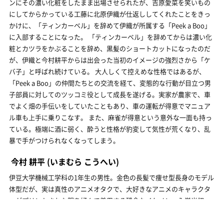
ンにその濃い化粧をしたまま出場させられたが、吉原愛菜を笑いもの
にしてからかっている工藤に北原伊織が仕返ししてくれたことをきっ
かけに、「ティンカーベル」を辞めて伊織が所属する「Peek a Boo」
に入部することになった。 「ティンカーベル」を辞めてからは濃い化
粧とカツラをかぶることを辞め、黒髪のショートカットになったのだ
が、伊織と今村耕平からは出会った当初のイメージの強烈さから「ケ
バ子」と呼ばれ続けている。 大人しくて控えめな性格ではあるが、
「Peek a Boo」の仲間たちとの交流を経て、変態的な行動が目立つ男
子部員に対してのツッコミ役として成長を遂げる。実家が農家で、車
でよく畑の手伝いをしていたこともあり、車の運転が得意でマニュア
ル車も上手に乗りこなす。 また、麻雀が得意という意外な一面も持っ
ている。極端に酒に弱く、酔うと性格が豹変して気性が荒くなり、乱
暴で手がつけられなくなってしまう。
今村 耕平
(いまむら こうへい)
伊豆大学機械工学科の1年生の男性。金色の長髪で痩せ型長身のモデル
体型だが、実は真性のアニメオタクで、大好きなアニメのキャラクタ
ーがプリントされた服を好んで着用する残念なイケメン。入学当初、
自分を中心に美少女が集まるハーレムサークルがないことに絶望して
いたところ、同級性の北原伊織に声をかけられ、行きずりでダイビン