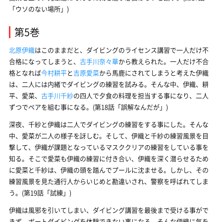
「ウソのない場所」)
第5巻
北原伊織
はこのままだと、ダイビングのライセンス講習で一人だけ不
合格になってしまうと、
古手川奈々華
から教えられた。一人だけ不合
格となれば
今村耕平
と
吉原愛菜
から馬鹿にされてしまうと考えた伊織
は、二人には内緒でダイビングの練習を試みる。そんな中、伊織、耕
平、愛菜、
古手川千紗
の四人で夕食の料理を担当する事になり、二人
ずつでペアを組む事になる。(第18話「誤解なんだが」)
深夜、千紗と伊織は二人でダイビングの練習をする事にした。そんな
中、愛菜が二人の様子を訝しむ。そして、伊織と千紗の練習風景を目
撃して、伊織が課題となっているマスククリアの練習をしている事を
知る。そこで愛菜も伊織の練習に付き合い、伊織を深く潜らせるため
に愛菜と千紗は、伊織の頭を踏んでプールに沈ませる。しかし、その
練習風景を見た通行人からいじめと勘違いされ、警察を呼ばれてしま
う。(第19話「試練」)
伊織は風邪を引いてしまい、ダイビング講習を最後まで受ける事がで
きず、ボートダイビングを体験できない事になる。そんな伊織に気を