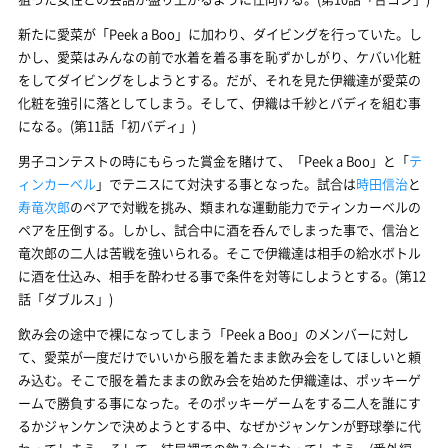
新たに愛菜が「Peek a Boo」に加わり、ダイビングを行っていた。し
かし、愛菜はみんなの前で水着を着る事を恥ずかしがり、ケバい化粧
をしてダイビングをしようとする。だが、それを見た伊織達が愛菜の
化粧を強引に落としてしまう。そして、伊織は千紗とバディを組む事
になる。(第11話「初バディ」)
男子コンテストの時にもらった賞金を賭けて、「Peek a Boo」と「
テ
ィンカーベル
」でテニスにて対決する事となった。試合は
時田信治
と
寿竜次郎
のペアで対戦を挑み、類まれな運動能力でティンカーベルの
ペアを圧倒する。しかし、試合中に酒を呑んでしまった事で、信治と
竜次郎の二人は苦戦を強いられる。そこで伊織達は相手の給水ボトル
に酒を仕込み、相手を酔わせる事で条件を対等にしようとする。(第12
話「ダブルス」)
飲み会の途中で裸になってしまう「Peek a Boo」のメンバーに対し
て、愛菜が一度だけでいいから服を着たまま飲み会をしてほしいと頼
み込む。そこで服を着たままの飲み会を始めた伊織達は、ポッキーゲ
ームで勝負する事になった。そのポッキーゲームをする二人を誰にす
るかジャンケンで決めようとする中、なぜかジャンケンが野球拳に代