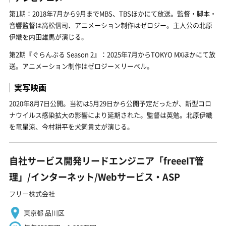
第1期：2018年7月から9月までMBS、TBSほかにて放送。監督・脚本・
音響監督は高松信司、アニメーション制作はゼロジー。主人公の北原
伊織を内田雄馬が演じる。
第2期『ぐらんぶる Season 2』：2025年7月からTOKYO MXほかにて放
送。アニメーション制作はゼロジー×リーベル。
実写映画
2020年8月7日公開。当初は5月29日から公開予定だったが、新型コロ
ナウイルス感染拡大の影響により延期された。監督は英勉。北原伊織
を竜星涼、今村耕平を犬飼貴丈が演じる。
自社サービス開発リードエンジニア「freeeIT管
理」/インターネット/Webサービス・ASP
フリー株式会社
東京都 品川区