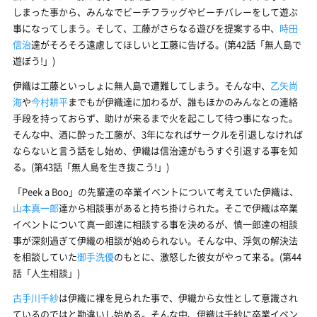
しまった事から、みんなでビーチフラッグやビーチバレーをして遊ぶ
事になってしまう。そして、工藤がさらなる遊びを提案する中、
時田
信治
達がそろそろ遠慮してほしいと工藤に告げる。(第42話「無人島で
遊ぼう!」)
伊織は工藤といっしょに無人島で遭難してしまう。そんな中、
乙矢尚
海
や
今村耕平
までもが伊織達に加わるが、誰もほかのみんなとの連絡
手段を持っておらず、助けが来るまで火を起こして待つ事になった。
そんな中、酒に酔った工藤が、3年になればサークルを引退しなければ
ならないと言う話をし始め、伊織は信治達がもうすぐ引退する事を知
る。(第43話「無人島を生き抜こう!」)
「Peek a Boo」の先輩達の卒業イベントについて考えていた伊織は、
山本真一郎
達から相談事があると持ち掛けられた。そこで伊織は卒業
イベントについて真一郎達に相談する事を決めるが、慎一郎達の相談
事が深刻過ぎて伊織の相談が始められない。そんな中、浮気の解決法
を相談していた
御手洗優
のもとに、激怒した彼女がやって来る。(第44
話「人生相談」)
古手川千紗
は伊織に裸を見られた事で、伊織から女性として意識され
ているのではと勘違いし始める。そんな中、伊織は千紗に卒業イベン