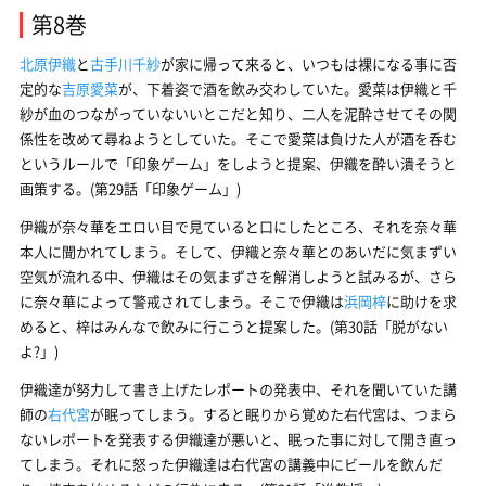
第8巻
北原伊織
と
古手川千紗
が家に帰って来ると、いつもは裸になる事に否
定的な
吉原愛菜
が、下着姿で酒を飲み交わしていた。愛菜は伊織と千
紗が血のつながっていないいとこだと知り、二人を泥酔させてその関
係性を改めて尋ねようとしていた。そこで愛菜は負けた人が酒を呑む
というルールで「印象ゲーム」をしようと提案、伊織を酔い潰そうと
画策する。(第29話「印象ゲーム」)
伊織が奈々華をエロい目で見ていると口にしたところ、それを奈々華
本人に聞かれてしまう。そして、伊織と奈々華とのあいだに気まずい
空気が流れる中、伊織はその気まずさを解消しようと試みるが、さら
に奈々華によって警戒されてしまう。そこで伊織は
浜岡梓
に助けを求
めると、梓はみんなで飲みに行こうと提案した。(第30話「脱がない
よ?」)
伊織達が努力して書き上げたレポートの発表中、それを聞いていた講
師の
右代宮
が眠ってしまう。すると眠りから覚めた右代宮は、つまら
ないレポートを発表する伊織達が悪いと、眠った事に対して開き直っ
てしまう。それに怒った伊織達は右代宮の講義中にビールを飲んだ