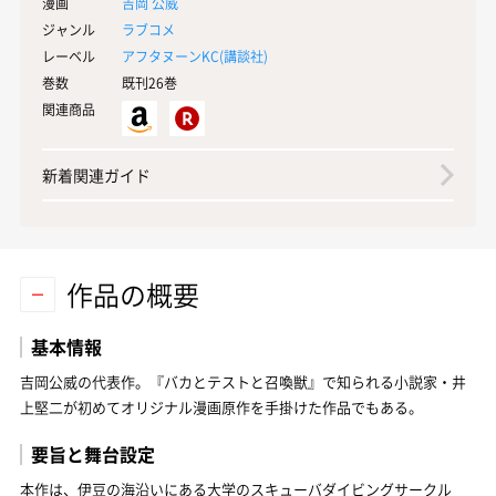
漫画
吉岡 公威
ジャンル
ラブコメ
レーベル
アフタヌーンKC(
講談社
)
巻数
既刊26巻
関連商品
新着関連ガイド
作品の概要
基本情報
吉岡公威の代表作。『バカとテストと召喚獣』で知られる小説家・井
上堅二が初めてオリジナル漫画原作を手掛けた作品でもある。
要旨と舞台設定
本作は、伊豆の海沿いにある大学のスキューバダイビングサークル