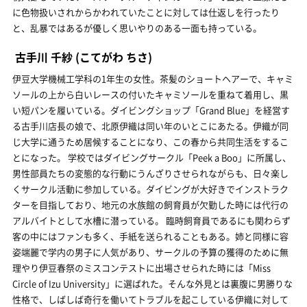
に色物扱いされからかわれていたことに対しては仕返しを行ったり
と、乱暴ではあるが優しく思いやりのある一面も持っている。
古手川 千紗
(こてがわ ちさ)
伊豆大学機械工学科の1年生の女性。茶髪のショートヘアーで、キャミ
ソールの上から白いレースの付いたキャミソールを重ねて着用し、黒
い短パンを履いている。ダイビングショップ「Grand Blue」を経営す
る古手川店長の娘で、北原伊織は同い年のいとこにあたる。伊織が同
じ大学に通うため居候することになり、この春から共同生活をするこ
とになった。 学校ではダイビングサークル「Peek a Boo」に所属し、
男性部員たちの変態的な行動にうんざりさせられながらも、日々楽し
くサークル活動に参加している。ダイビングが大好きでインストラク
ターを目指しており、地元の水族館の飼育員が欠勤した時には代行の
アルバイトとして水槽に潜っている。 臨時飼育員であるにも関わらず
客の中にはファンも多く、手紙を送られることもある。姉と同様に容
姿端麗で学内の男子に人気があり、サークルの予算の獲得のために無
理やり伊豆春祭のミスコンテストに出場させられた時には「Miss
Circle of Izu University」に選ばれた。そんな外見とは裏腹に男勝りな
性格で、しばしば奇行を働いてトラブルを起こしている伊織に対して