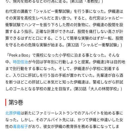
り、焼肉を始めるなどの行為に走る。(第31話「准教授」)
右代宮の講義で「シャルピー衝撃試験」を行う事になった。伊織達は
その実習を高校生レベルだと言い放つ。すると、右代宮はシャルピー
衝撃試験でハンマーを振り下ろした際の対象物に、伊織達の股間を設
置するよう指示。正確な計算ができれば、股間を痛打しない高さが計
算できるはずだと口にする。こうして簡単な実験のはずが一転、股間
を守るための危険な実験が始まる。(第32話「シャルピー衝撃試験」)
「Peek a Boo」で廃校になった小学校に泊まる事となった。そんな
中、
時田信治
が今回は学年別に行動しようと提案。伊織達1年は目的地
まで別行動をする事になった。そして、伊織達が小学校に到着する
と、入り口に肝試しを行う旨の手紙が置かれていた。先輩達が自ら酒
を断つほどこの肝試しに本気だと知った伊織達は、警戒しながら肝試
しのゴールとなる学校の屋上を目指す。(第33話「大人の林間学校」)
第9巻
北原伊織
は新たにファミリーレストランでのアルバイトを始める事に
なった。しかし、そのアルバイト先には、かつて伊織と仲違いした女
性の
毒島桜子
がおり、彼女が伊織の教育係を務める事になってしま