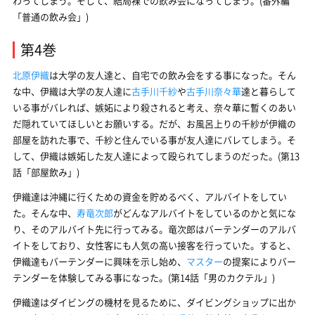
わってしまう。そして、結局裸での飲み会になってしまう。(番外編
「普通の飲み会」)
第4巻
北原伊織
は大学の友人達と、自宅での飲み会をする事になった。そん
な中、伊織は大学の友人達に
古手川千紗
や
古手川奈々華
達と暮らして
いる事がバレれば、嫉妬により殺されると考え、奈々華に暫くのあい
だ隠れていてほしいとお願いする。だが、お風呂上りの千紗が伊織の
部屋を訪れた事で、千紗と住んでいる事が友人達にバレてしまう。そ
して、伊織は嫉妬した友人達によって殴られてしまうのだった。(第13
話「部屋飲み」)
伊織達は沖縄に行くための資金を貯めるべく、アルバイトをしてい
た。そんな中、
寿竜次郎
がどんなアルバイトをしているのかと気にな
り、そのアルバイト先に行ってみる。竜次郎はバーテンダーのアルバ
イトをしており、女性客にも人気の高い接客を行っていた。すると、
伊織達もバーテンダーに興味を示し始め、
マスター
の提案によりバー
テンダーを体験してみる事になった。(第14話「男のカクテル」)
伊織達はダイビングの機材を見るために、ダイビングショップに出か