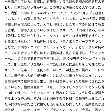
ーを着用している。実家は北原旅館という名前の老舗の旅館を営んで
おり、北原栞という妹がいる。この春から伊豆にある大学に通うた
め、海沿いの町にあるGrand Blueというダイビングショップを経営し
ているいとこの家に居候させてもらうことになる。 大学の先輩の寿竜
次郎と時田信治によって、入学と同時にいとこで大学の同級性でもあ
る古手川千紗も入部しているダイビングサークル「Peek a Boo」に半
ば強引に入部させられることになってしまう。水泳が苦手で泳ぐこと
もままならないが、運動神経は良く、さまざまなスポーツをそつなく
こなす。学内のテニスサークル「ティンカーベル」とサークル対抗の
テニスの試合をした時にはその運動神経の良さを発揮し、「ティンカ
ーベル」の会長である工藤を圧倒した。 高校が男子校だったこともあ
って、能天気なノリを嫌い、入学当初はすぐに酒盛りをして裸になる
サークルの先輩たちに圧倒されていたが、学生生活に慣れていくにつ
れて北原伊織も人前で裸を晒すことに徐々に抵抗がなくなっていく。
女性陣の前で裸体を曝け出し、白い目を向けられたり馬鹿にされたり
しているが、根は真面目で、スキューバダイビングのライセンス取得
に向けて他のサークルのメンバーに遅れをとらないように個人練習を
するような努力家。その他にも同級生の今村耕平の趣味を馬鹿にされ
た時には相手がたとえ女性でも怒りをあらわにしたり、吉原愛菜が当
初入部していたテニスサークル「ティンカーベル」で会長の工藤たち