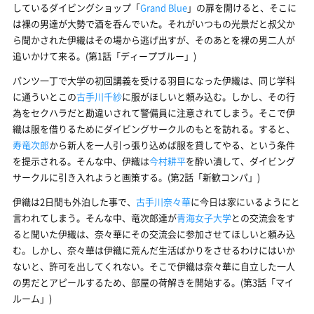
しているダイビングショップ「
Grand Blue
」の扉を開けると、そこに
は裸の男達が大勢で酒を呑んでいた。それがいつもの光景だと叔父か
ら聞かされた伊織はその場から逃げ出すが、そのあとを裸の男二人が
追いかけて来る。(第1話「ディープブルー」)
パンツ一丁で大学の初回講義を受ける羽目になった伊織は、同じ学科
に通ういとこの
古手川千紗
に服がほしいと頼み込む。しかし、その行
為をセクハラだと勘違いされて警備員に注意されてしまう。そこで伊
織は服を借りるためにダイビングサークルのもとを訪れる。すると、
寿竜次郎
から新人を一人引っ張り込めば服を貸してやる、という条件
を提示される。そんな中、伊織は
今村耕平
を酔い潰して、ダイビング
サークルに引き入れようと画策する。(第2話「新歓コンパ」)
伊織は2日間も外泊した事で、
古手川奈々華
に今日は家にいるようにと
言われてしまう。そんな中、竜次郎達が
青海女子大学
との交流会をす
ると聞いた伊織は、奈々華にその交流会に参加させてほしいと頼み込
む。しかし、奈々華は伊織に荒んだ生活ばかりをさせるわけにはいか
ないと、許可を出してくれない。そこで伊織は奈々華に自立した一人
の男だとアピールするため、部屋の荷解きを開始する。(第3話「マイ
ルーム」)